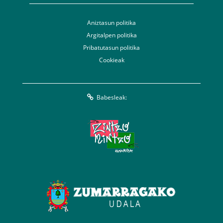
Aniztasun politika
Argitalpen politika
Pribatutasun politika
Cookieak
Babesleak: