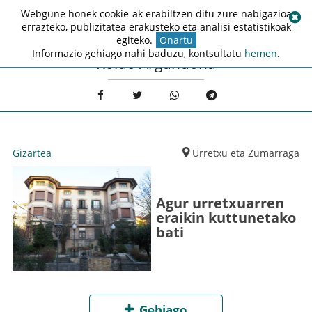
Webgune honek cookie-ak erabiltzen ditu zure nabigazioa
errazteko, publizitatea erakusteko eta analisi estatistikoak
egiteko.
Onartu
Informazio gehiago nahi baduzu, kontsultatu
hemen
.
Koldo Argandoña
Gizartea
Urretxu eta Zumarraga
Agur urretxuarren
eraikin kuttunetako
bati
Gehiago