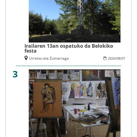
Irailaren 13an ospatuko da Belokiko
festa
Urretxu eta Zumarraga
2026
/
08
/
07
3