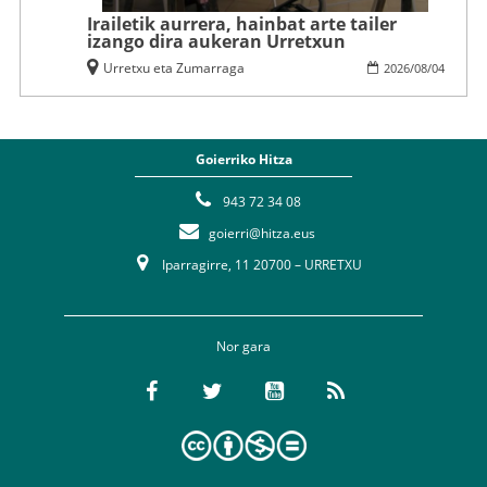
Irailetik aurrera, hainbat arte tailer
izango dira aukeran Urretxun
Urretxu eta Zumarraga
2026
/
08
/
04
Goierriko Hitza
943 72 34 08
goierri@hitza.eus
Iparragirre, 11 20700 – URRETXU
Nor gara