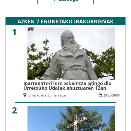
AZKEN 7 EGUNETAKO IRAKURRIENAK
1
Iparragirreri lore eskaintza egingo dio
Urretxuko Udalak abuztuaren 12an
Urretxu eta Zumarraga
2026
/
08
/
06
2