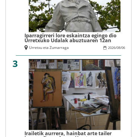
Iparragirreri lore eskaintza egingo dio
Urretxuko Udalak abuztuaren 12an
Urretxu eta Zumarraga
2026
/
08
/
06
3
Irailetik aurrera, hainbat arte tailer