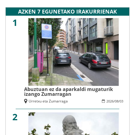
AZKEN 7 EGUNETAKO IRAKURRIENAK
1
Abuztuan ez da aparkaldi mugaturik
izango Zumarragan
Urretxu eta Zumarraga
2026
/
08
/
03
2