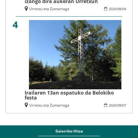
izango dira aukeran Urretxun
Urretxu eta Zumarraga
2026
/
08
/
04
4
Irailaren 13an ospatuko da Belokiko
festa
Urretxu eta Zumarraga
2026
/
08
/
07
Goierriko Hitza