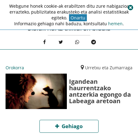
Webgune honek cookie-ak erabiltzen ditu zure nabigazioa
errazteko, publizitatea erakusteko eta analisi estatistikoak
egiteko.
Onartu
Informazio gehiago nahi baduzu, kontsultatu
hemen
.
Sialuk hartz txikiaren bidaia
Orokorra
Urretxu eta Zumarraga
Igandean
haurrentzako
antzerkia egongo da
Labeaga aretoan
Gehiago