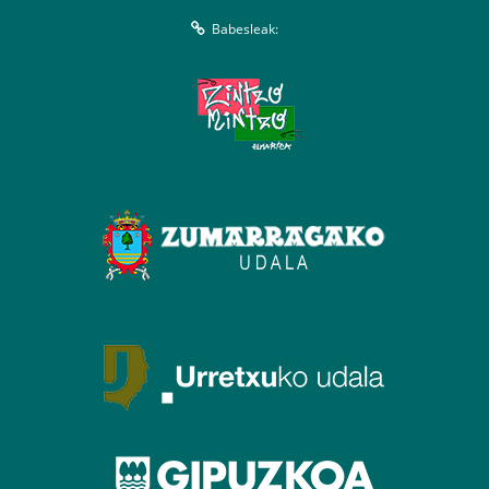
Babesleak: