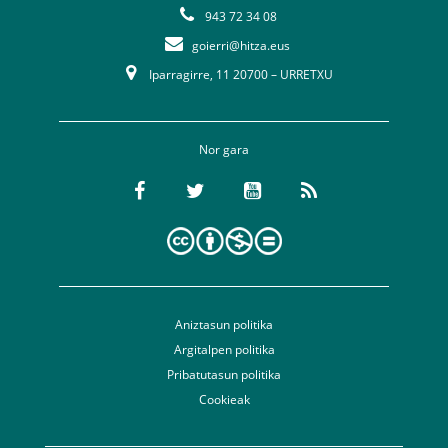
943 72 34 08
goierri@hitza.eus
Iparragirre, 11 20700 – URRETXU
Nor gara
Aniztasun politika
Argitalpen politika
Pribatutasun politika
Cookieak