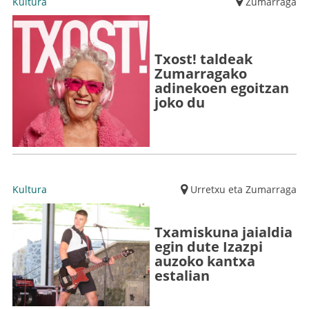
Kultura
Zumarraga
Txost! taldeak
Zumarragako
adinekoen egoitzan
joko du
Kultura
Urretxu eta Zumarraga
Txamiskuna jaialdia
egin dute Izazpi
auzoko kantxa
estalian