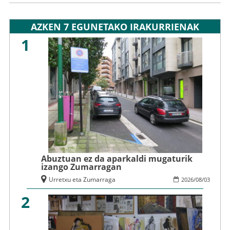
AZKEN 7 EGUNETAKO IRAKURRIENAK
1
Abuztuan ez da aparkaldi mugaturik
izango Zumarragan
Urretxu eta Zumarraga
2026
/
08
/
03
2