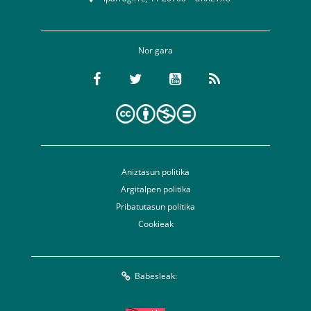
Nor gara
Aniztasun politika
Argitalpen politika
Pribatutasun politika
Cookieak
Babesleak: