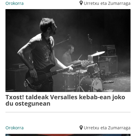
Orokorra
Urretxu eta Zumarraga
Txost! taldeak Versalles kebab-ean joko
du ostegunean
Orokorra
Urretxu eta Zumarraga