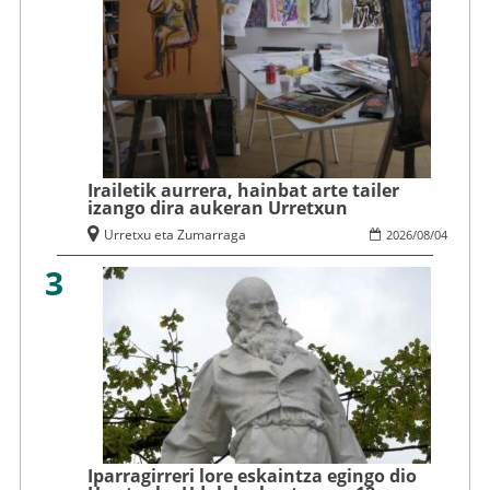
Irailetik aurrera, hainbat arte tailer
izango dira aukeran Urretxun
Urretxu eta Zumarraga
2026
/
08
/
04
3
Iparragirreri lore eskaintza egingo dio