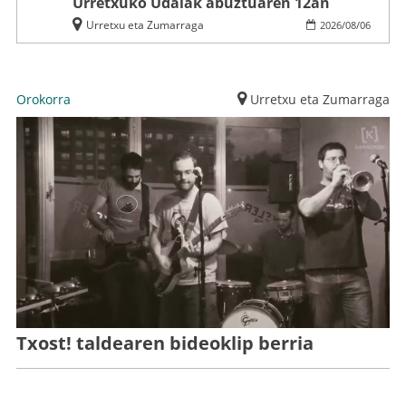
Urretxuko Udalak abuztuaren 12an
Urretxu eta Zumarraga
2026
/
08
/
06
Orokorra
Urretxu eta Zumarraga
Txost! taldearen bideoklip berria