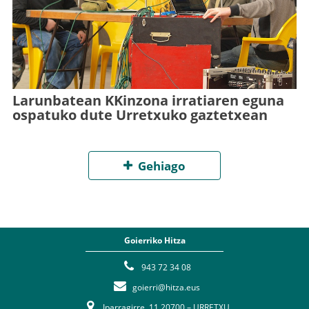
Larunbatean KKinzona irratiaren eguna
ospatuko dute Urretxuko gaztetxean
Gehiago
Goierriko Hitza
943 72 34 08
goierri@hitza.eus
Iparragirre, 11 20700 – URRETXU