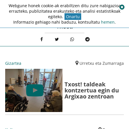
Webgune honek cookie-ak erabiltzen ditu zure nabigazioa
errazteko, publizitatea erakusteko eta analisi estatistikoak
egiteko.
Onartu
Informazio gehiago nahi baduzu, kontsultatu
hemen
.
Txost!
Gizartea
Urretxu eta Zumarraga
Txost! taldeak
kontzertua egin du
Argixao zentroan