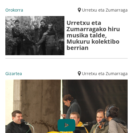
Orokorra
Urretxu eta Zumarraga
Urretxu eta
Zumarragako hiru
musika talde,
Mukuru kolektibo
berrian
Gizartea
Urretxu eta Zumarraga