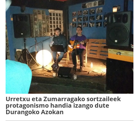
Urretxu eta Zumarragako sortzaileek
protagonismo handia izango dute
Durangoko Azokan