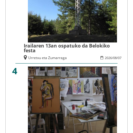
Irailaren 13an ospatuko da Belokiko
festa
Urretxu eta Zumarraga
2026
/
08
/
07
4