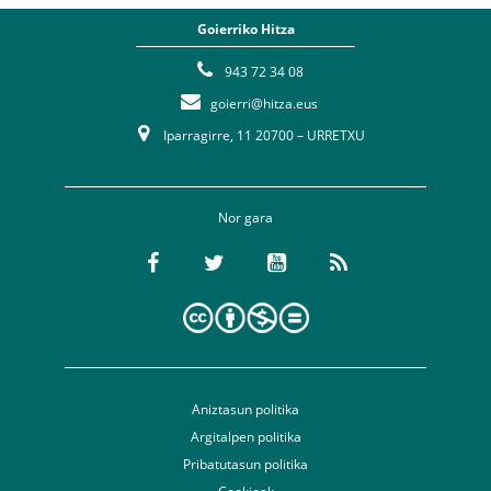
Goierriko Hitza
943 72 34 08
goierri@hitza.eus
Iparragirre, 11 20700 – URRETXU
Nor gara
Aniztasun politika
Argitalpen politika
Pribatutasun politika