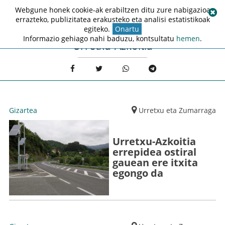
Webgune honek cookie-ak erabiltzen ditu zure nabigazioa
errazteko, publizitatea erakusteko eta analisi estatistikoak
egiteko.
Onartu
Informazio gehiago nahi baduzu, kontsultatu
hemen
.
Urretxu-Azkoitia
Gizartea
Urretxu eta Zumarraga
Urretxu-Azkoitia
errepidea ostiral
gauean ere itxita
egongo da