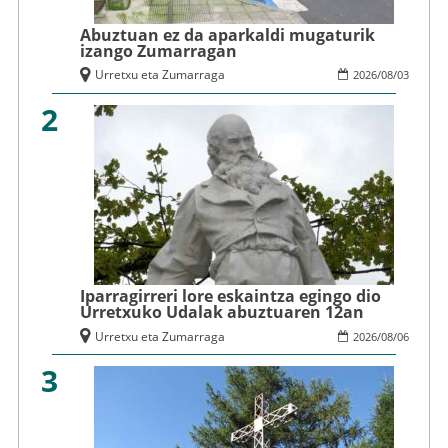
Abuztuan ez da aparkaldi mugaturik
izango Zumarragan
Urretxu eta Zumarraga
2026
/
08
/
03
2
Iparragirreri lore eskaintza egingo dio
Urretxuko Udalak abuztuaren 12an
Urretxu eta Zumarraga
2026
/
08
/
06
3