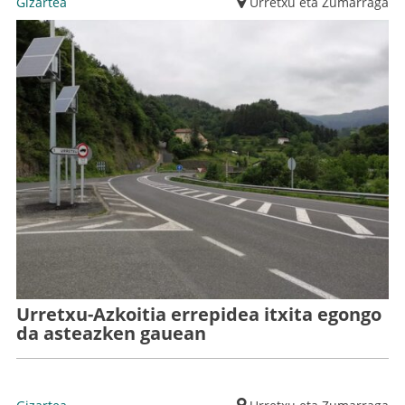
Gizartea
Urretxu eta Zumarraga
Urretxu-Azkoitia errepidea itxita egongo
da asteazken gauean