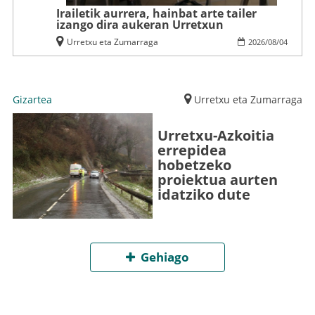
Irailetik aurrera, hainbat arte tailer
izango dira aukeran Urretxun
Urretxu eta Zumarraga
2026
/
08
/
04
Gizartea
Urretxu eta Zumarraga
Urretxu-Azkoitia
errepidea
hobetzeko
proiektua aurten
idatziko dute
Gehiago