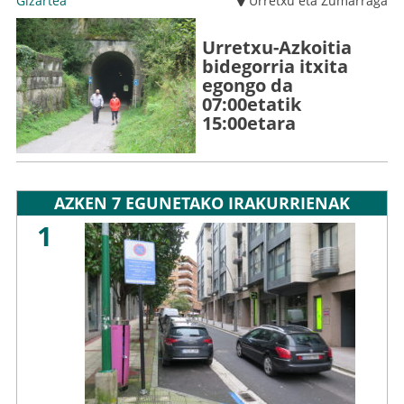
Gizartea
Urretxu eta Zumarraga
Urretxu-Azkoitia
bidegorria itxita
egongo da
07:00etatik
15:00etara
AZKEN 7 EGUNETAKO IRAKURRIENAK
1