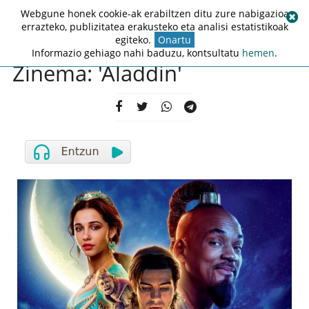
Webgune honek cookie-ak erabiltzen ditu zure nabigazioa
errazteko, publizitatea erakusteko eta analisi estatistikoak
egiteko.
Onartu
Informazio gehiago nahi baduzu, kontsultatu
hemen
.
Zinema: 'Aladdin'