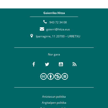
Goierriko Hitza
943 72 34 08
goierri@hitza.eus
Iparragirre, 11 20700 – URRETXU
Nor gara
Aniztasun politika
Argitalpen politika