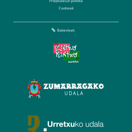
Pribatutasun politika
Cookieak
Babesleak: