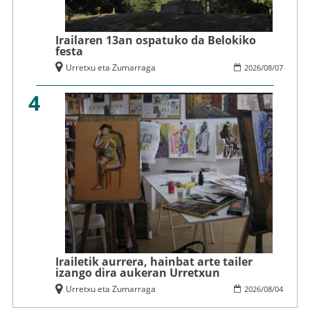
Irailaren 13an ospatuko da Belokiko
festa
Urretxu eta Zumarraga
2026
/
08
/
07
4
Irailetik aurrera, hainbat arte tailer
izango dira aukeran Urretxun
Urretxu eta Zumarraga
2026
/
08
/
04