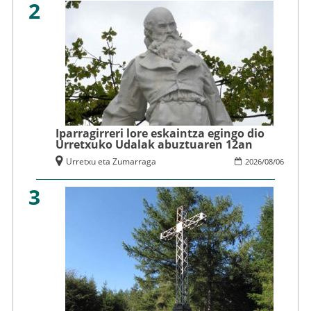
2
Iparragirreri lore eskaintza egingo dio
Urretxuko Udalak abuztuaren 12an
Urretxu eta Zumarraga
2026
/
08
/
06
3