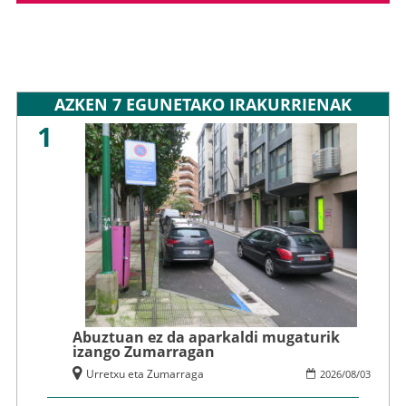
AZKEN 7 EGUNETAKO IRAKURRIENAK
1
Abuztuan ez da aparkaldi mugaturik
izango Zumarragan
Urretxu eta Zumarraga
2026
/
08
/
03