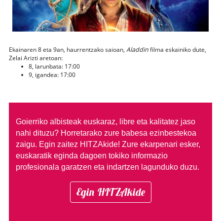
Ekainaren 8 eta 9an, haurrentzako saioan,
Aladdin
filma eskainiko dute,
Zelai Arizti aretoan:
8, larunbata: 17:00
9, igandea: 17:00
Goierriko albisteak euskaraz, libre eta kalitatez jaso
nahi dituzu?
Horretarako zure babesa ezinbestekoa
zaigu. Egin zaitez HITZAkide!
Zure ekarpenari esker,
euskaratik eginda dagoen tokiko informazio
profesionala garatzen eta indartzen lagunduko duzu.
Egin HITZAkide