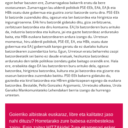
egon behar bazuten ere, Zumarragakoa bakarrik eratu da bere
osotasunean. Zumarragan lau alderdi politikok PSE-EEk, EAk, EAJk eta
HBk osatu dute gobernua eta guztira zortzi batzorde sortu dira. PSE-EEk
bi batzorde zuzenduko ditu, ogasun eta lan batzordea eta hirigintza eta
ingurugiroarena. EAk hiru batzordé gidatuko ditu, giza zerbitzuena,
zerbitzuen batzordea eta diru kontuena. EAJ bi batzorderen buru arituko
da, industria batzordea eta kultura, jai eta gazte batzordeaz arduratuko
baita, eta HBk euskara batzordearen ardura izango du. Urretxun
momentuz, hiru alderdi politikok, PSE-EE, EA, eta HBk, osatu dute
gobernua eta EAJ gobernutik kanpo geratu da ez duelako kultura
batzordearen zuzendaritza lortu. Egun, Urretxun eratu beharreko zazpi
batzordeetatik sei baino ez daude eratuak, hezkuntza batzordeaz
arduratuko den talde politikoa izendatu gabe baitago oraindik ere. Hala
ere, erabakita dago EA lau batzorderen buru arituko dela, ogasun
batzordea, hirigintza batzordea, kultura eta jai batzordea eta gizarte eta
osasun batzordea zuzenduko baititu. PSE-EEk bakarra gidatuko du,
gaztedia eta kirol batzordea eta HBren gidaritzapean egongo da euskara
batzordea. Bestalde, Pello Gonzalez Argomaniz, Urretxuko alkatea, Urola
Garaiko Mankomunitateko Lehendakari berria izango da hurrengo
urteetan.
Goierriko albisteak euskaraz, libre eta kalitatez jaso
nahi dituzu?
Horretarako zure babesa ezinbestekoa
zaigu. Egin zaitez HITZAkide!
Zure ekarpenari esker,