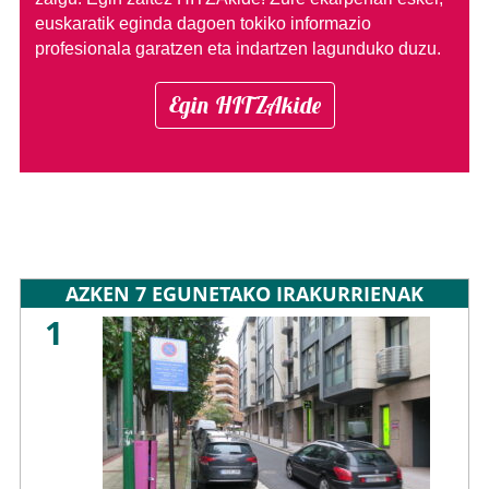
euskaratik eginda dagoen tokiko informazio
profesionala garatzen eta indartzen lagunduko duzu.
Egin HITZAkide
AZKEN 7 EGUNETAKO IRAKURRIENAK
1