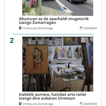
Abuztuan ez da aparkaldi mugaturik
izango Zumarragan
Urretxu eta Zumarraga
2026
/
08
/
03
2
Irailetik aurrera, hainbat arte tailer
izango dira aukeran Urretxun
Urretxu eta Zumarraga
2026
/
08
/
04