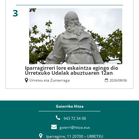
3
Iparragirreri lore eskaintza egingo dio
Urretxuko Udalak abuztuaren 12an
Urretxu eta Zumarraga
2026
/
08
/
06
Goierriko Hitza
943 72 34 08
goierri@hitza.eus
Iparragirre, 11 20700 – URRETXU