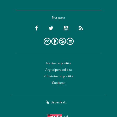
Nor gara
Aniztasun politika
Argitalpen politika
Pribatutasun politika
Cookieak
Babesleak: