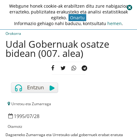
Webgune honek cookie-ak erabiltzen ditu zure nabigazioa
errazteko, publizitatea erakusteko eta analisi estatistikoak
egiteko.
Onartu
Informazio gehiago nahi baduzu, kontsultatu
hemen
.
Orokorra
Udal Gobernuak osatze
bidean (007. alea)
Urretxu eta Zumarraga
1995
/
07
/
28
Otamotz
Dagoeneko Zumarraga eta Urretxuko udal gobernuek erabat eratuta