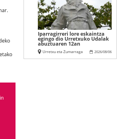
har.
Iparragirreri lore eskaintza
egingo dio Urretxuko Udalak
ldeko
abuztuaren 12an
Urretxu eta Zumarraga
2026
/
08
/
06
netako
in