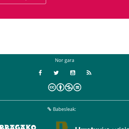
Nor gara
Babesleak: