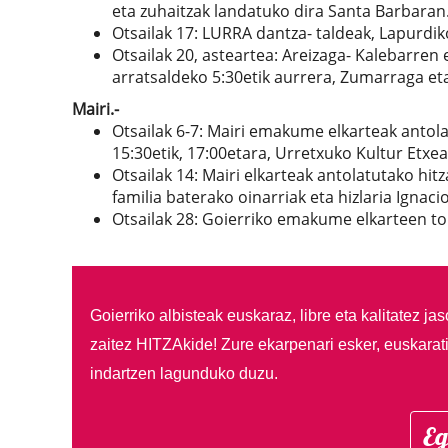
eta zuhaitzak landatuko dira Santa Barbaran
Otsailak 17: LURRA dantza- taldeak, Lapurdik
Otsailak 20, asteartea: Areizaga- Kalebarre
arratsaldeko 5:30etik aurrera, Zumarraga et
Mairi.-
Otsailak 6-7: Mairi emakume elkarteak antol
15:30etik, 17:00etara, Urretxuko Kultur Etxe
Otsailak 14: Mairi elkarteak antolatutako hit
familia baterako oinarriak eta hizlaria Ignaci
Otsailak 28: Goierriko emakume elkarteen to
Goierriko albisteak euskaraz, libre eta kalitatez ja
zaitez HITZAkide!
Zure ekarpenari esker, euskarat
indartzen lagunduko duzu.
Eg