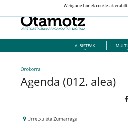
Webgune honek cookie-ak erabiltze
ALBISTEAK
MULTI
Orokorra
Agenda (012. alea)
Urretxu eta Zumarraga