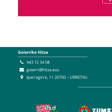
Goierriko Hitza
943 72 34 08
goierri@hitza.eus
Iparragirre, 11 20700 – URRETXU