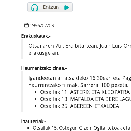
1996
/
02
/
09
Erakusketak.-
Otsailaren 7tik 8ra bitartean, Juan Luis O
erakusgelan.
Haurrentzako zinea.-
Igandeetan arratsaldeko 16:30ean eta Pag
haurrentzako filmak. Sarrera, 100 pezeta.
Otsailak 11: ASTERIX ETA KLEOPATRA
Otsailak 18: MAFALDA ETA BERE LA
Otsailak 25: ABEREEN ETXALDEA
Ihauteriak.-
Otsailak 15, Ostegun Gizen: Ogitartekoak et