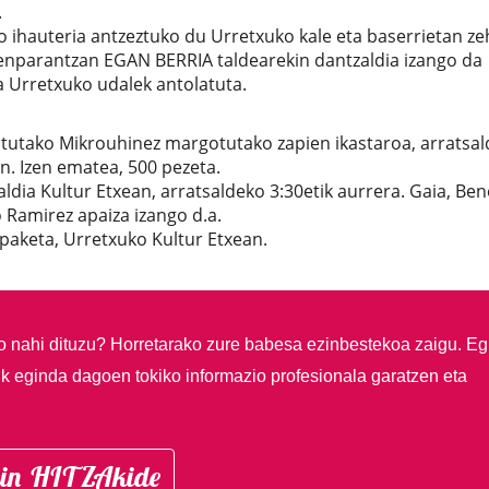
.
o ihauteria antzeztuko du Urretxuko kale eta baserrietan ze
n enparantzan EGAN BERRIA taldearekin dantzaldia izango da
a Urretxuko udalek antolatuta.
atutako Mikrouhinez margotutako zapien ikastaroa, arratsa
an. Izen ematea, 500 pezeta.
zaldia Kultur Etxean, arratsaldeko 3:30etik aurrera. Gaia, Be
o Ramirez apaiza izango d.a.
paketa, Urretxuko Kultur Etxean.
so nahi dituzu?
Horretarako zure babesa ezinbestekoa zaigu. Eg
ik eginda dagoen tokiko informazio profesionala garatzen eta
in HITZAkide