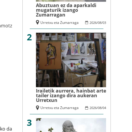
Abuztuan ez da aparkaldi
mugaturik izango
Zumarragan
Urretxu eta Zumarraga
2026
/
08
/
03
amotz
2
Irailetik aurrera, hainbat arte
tailer izango dira aukeran
Urretxun
Urretxu eta Zumarraga
2026
/
08
/
04
3
uko da