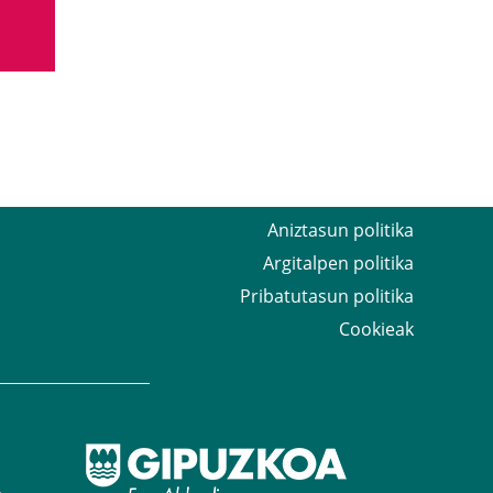
Aniztasun politika
Argitalpen politika
Pribatutasun politika
Cookieak