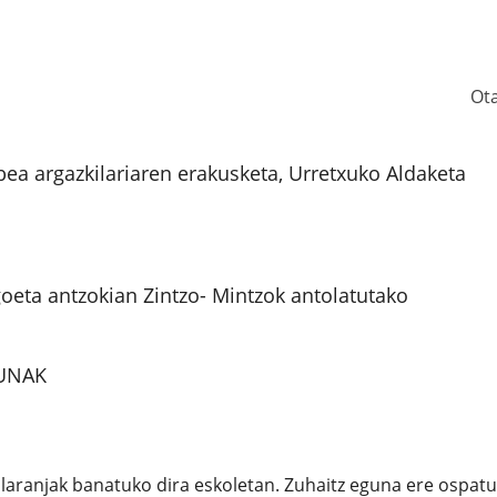
Ot
rbea argazkilariaren erakusketa, Urretxuko Aldaketa
oeta antzokian Zintzo- Mintzok antolatutako
GUNAK
a laranjak banatuko dira eskoletan. Zuhaitz eguna ere ospat