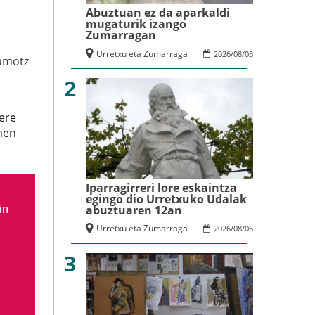
Abuztuan ez da aparkaldi
mugaturik izango
Zumarragan
Urretxu eta Zumarraga
2026
/
08
/
03
amotz
2
 ere
men
Iparragirreri lore eskaintza
egingo dio Urretxuko Udalak
abuztuaren 12an
in
Urretxu eta Zumarraga
2026
/
08
/
06
3