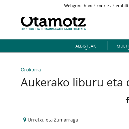
Webgune honek cookie-ak erabiltze
ALBISTEAK
MULTI
Orokorra
Aukerako liburu eta 
Urretxu eta Zumarraga