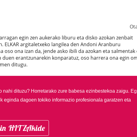
Ot
arragan egin zen aukerako liburu eta disko azokan zenbait
en. ELKAR argitaletxeko langilea den Andoni Aranburu
 oso ona izan da, jende asko ibili da azokan eta salmentak
ten duen erantzunarekin konparatuz, oso harrera ona egin o
 omen ditugu.
so nahi dituzu?
Horretarako zure babesa ezinbestekoa zaigu. Eg
ik eginda dagoen tokiko informazio profesionala garatzen eta
in HITZAkide