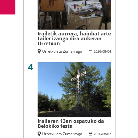
Irailetik aurrera, hainbat arte
tailer izango dira aukeran
Urretxun
Urretxu eta Zumarraga
2026
/
08
/
04
4
Irailaren 13an ospatuko da
Belokiko festa
Urretxu eta Zumarraga
2026
/
08
/
07