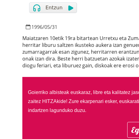
1996
/
05
/
31
Maiatzaren 10etik 19ra bitartean Urretxu eta Zum
herritar liburu saltzen ikusteko aukera izan genu
zumarragarrak esan zigunez, herritarren erantzuna
onak izan dira. Beste herri batzuetan azokak iza
diogu feriari, eta liburuez gain, diskoak ere erosi
Goierriko albisteak euskaraz, libre eta kalitatez ja
zaitez HITZAkide!
Zure ekarpenari esker, euskarat
indartzen lagunduko duzu.
Eg