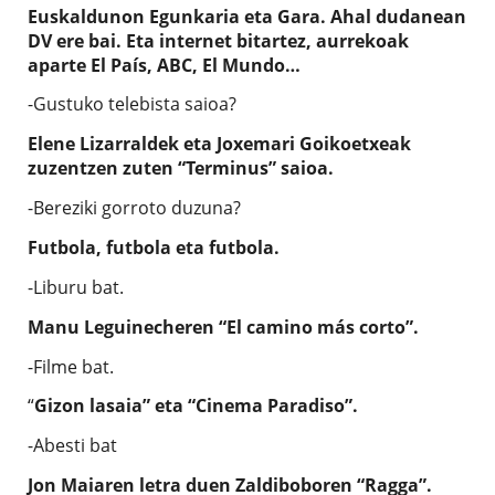
Euskaldunon Egunkaria eta Gara. Ahal dudanean
DV ere bai. Eta internet bitartez, aurrekoak
aparte El País, ABC, El Mundo…
-Gustuko telebista saioa?
Elene Lizarraldek eta Joxemari Goikoetxeak
zuzentzen zuten “Terminus” saioa.
-Bereziki gorroto duzuna?
Futbola, futbola eta futbola.
-Liburu bat.
Manu Leguinecheren “El camino más corto”.
-Filme bat.
“
Gizon lasaia” eta “Cinema Paradiso”.
-Abesti bat
Jon Maiaren letra duen Zaldiboboren “Ragga”.