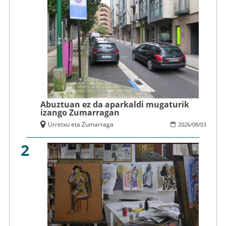
Abuztuan ez da aparkaldi mugaturik
izango Zumarragan
Urretxu eta Zumarraga
2026
/
08
/
03
2