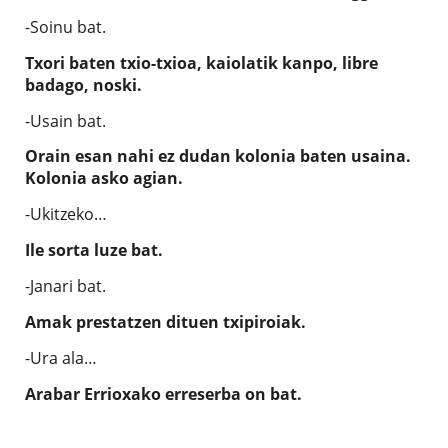
-Soinu bat.
Txori baten txio-txioa, kaiolatik kanpo, libre
badago, noski.
-Usain bat.
Orain esan nahi ez dudan kolonia baten usaina.
Kolonia asko agian.
-Ukitzeko…
Ile sorta luze bat.
-Janari bat.
Amak prestatzen dituen txipiroiak.
-Ura ala…
Arabar Errioxako erreserba on bat.