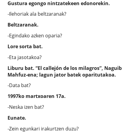
Gustura egongo nintzatekeen edonorekin.
-Ilehoriak ala beltzaranak?
Beltzaranak.
-Egindako azken oparia?
Lore sorta bat.
-Eta jasotakoa?
Liburu bat. “El callejón de los milagros”, Naguib
Mahfuz-ena; lagun jator batek oparitutakoa.
-Data bat?
1997ko martxoaren 17a.
-Neska izen bat?
Eunate.
-Zein egunkari irakurtzen duzu?