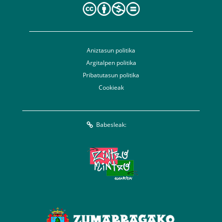
Aniztasun politika
Argitalpen politika
Pribatutasun politika
Cookieak
Babesleak: