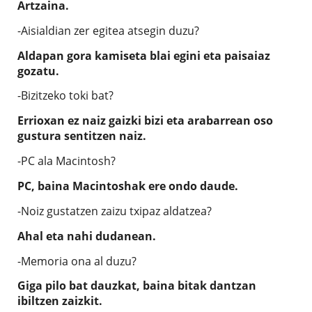
Artzaina.
-Aisialdian zer egitea atsegin duzu?
Aldapan gora kamiseta blai egini eta paisaiaz
gozatu.
-Bizitzeko toki bat?
Errioxan ez naiz gaizki bizi eta arabarrean oso
gustura sentitzen naiz.
-PC ala Macintosh?
PC, baina Macintoshak ere ondo daude.
-Noiz gustatzen zaizu txipaz aldatzea?
Ahal eta nahi dudanean.
-Memoria ona al duzu?
Giga pilo bat dauzkat, baina bitak dantzan
ibiltzen zaizkit.