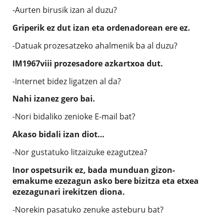
-Aurten birusik izan al duzu?
Griperik ez dut izan eta ordenadorean ere ez.
-Datuak prozesatzeko ahalmenik ba al duzu?
IM1967viii prozesadore azkartxoa dut.
-Internet bidez ligatzen al da?
Nahi izanez gero bai.
-Nori bidaliko zenioke E-mail bat?
Akaso bidali izan diot…
-Nor gustatuko litzaizuke ezagutzea?
Inor ospetsurik ez, bada munduan gizon-
emakume ezezagun asko bere bizitza eta etxea
ezezagunari irekitzen diona.
-Norekin pasatuko zenuke asteburu bat?