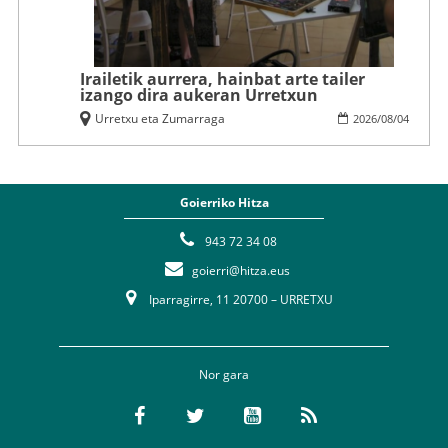
Irailetik aurrera, hainbat arte tailer
izango dira aukeran Urretxun
Urretxu eta Zumarraga
2026
/
08
/
04
Goierriko Hitza
943 72 34 08
goierri@hitza.eus
Iparragirre, 11 20700 – URRETXU
Nor gara