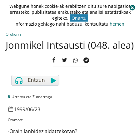
Webgune honek cookie-ak erabiltzen ditu zure nabigazioa
errazteko, publizitatea erakusteko eta analisi estatistikoak
egiteko.
Onartu
Informazio gehiago nahi baduzu, kontsultatu
hemen
.
Orokorra
Jonmikel Intsausti (048. alea)
Urretxu eta Zumarraga
1999
/
06
/
23
Otamotz
-Orain lanbidez aldatzekotan?