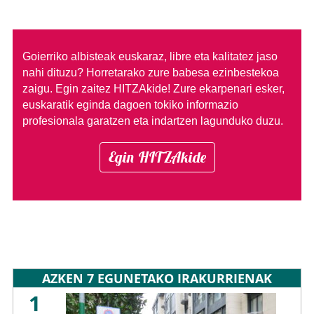
Goierriko albisteak euskaraz, libre eta kalitatez jaso
nahi dituzu?
Horretarako zure babesa ezinbestekoa
zaigu. Egin zaitez HITZAkide!
Zure ekarpenari esker,
euskaratik eginda dagoen tokiko informazio
profesionala garatzen eta indartzen lagunduko duzu.
Egin HITZAkide
AZKEN 7 EGUNETAKO IRAKURRIENAK
1