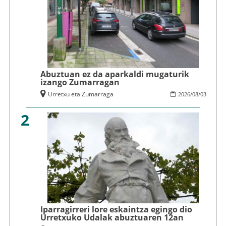
Abuztuan ez da aparkaldi mugaturik
izango Zumarragan
Urretxu eta Zumarraga
2026
/
08
/
03
2
Iparragirreri lore eskaintza egingo dio
Urretxuko Udalak abuztuaren 12an