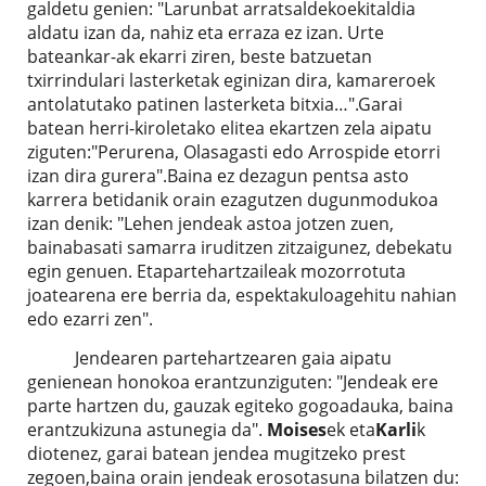
galdetu genien: "Larunbat arratsaldekoekitaldia
aldatu izan da, nahiz eta erraza ez izan. Urte
bateankar-ak ekarri ziren, beste batzuetan
txirrindulari lasterketak eginizan dira, kamareroek
antolatutako patinen lasterketa bitxia…".Garai
batean herri-kiroletako elitea ekartzen zela aipatu
ziguten:"Perurena, Olasagasti edo Arrospide etorri
izan dira gurera".Baina ez dezagun pentsa asto
karrera betidanik orain ezagutzen dugunmodukoa
izan denik: "Lehen jendeak astoa jotzen zuen,
bainabasati samarra iruditzen zitzaigunez, debekatu
egin genuen. Etapartehartzaileak mozorrotuta
joatearena ere berria da, espektakuloagehitu nahian
edo ezarri zen".
Jendearen partehartzearen gaia aipatu
genienean honokoa erantzunziguten: "Jendeak ere
parte hartzen du, gauzak egiteko gogoadauka, baina
erantzukizuna astunegia da".
Moises
ek eta
Karli
k
diotenez, garai batean jendea mugitzeko prest
zegoen,baina orain jendeak erosotasuna bilatzen du: