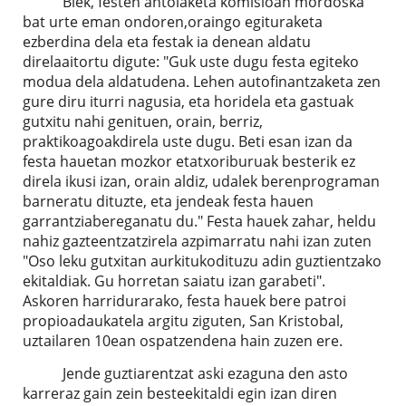
Biek, festen antolaketa komisioan mordoska
bat urte eman ondoren,oraingo egituraketa
ezberdina dela eta festak ia denean aldatu
direlaaitortu digute: "Guk uste dugu festa egiteko
modua dela aldatudena. Lehen autofinantzaketa zen
gure diru iturri nagusia, eta horidela eta gastuak
gutxitu nahi genituen, orain, berriz,
praktikoagoakdirela uste dugu. Beti esan izan da
festa hauetan mozkor etatxoriburuak besterik ez
direla ikusi izan, orain aldiz, udalek berenprograman
barneratu dituzte, eta jendeak festa hauen
garrantziabereganatu du." Festa hauek zahar, heldu
nahiz gazteentzatzirela azpimarratu nahi izan zuten
"Oso leku gutxitan aurkitukodituzu adin guztientzako
ekitaldiak. Gu horretan saiatu izan garabeti".
Askoren harridurarako, festa hauek bere patroi
propioadaukatela argitu ziguten, San Kristobal,
uztailaren 10ean ospatzendena hain zuzen ere.
Jende guztiarentzat aski ezaguna den asto
karreraz gain zein besteekitaldi egin izan diren