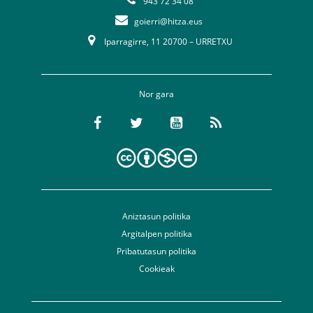
943 72 34 08
goierri@hitza.eus
Iparragirre, 11 20700 – URRETXU
Nor gara
Aniztasun politika
Argitalpen politika
Pribatutasun politika
Cookieak