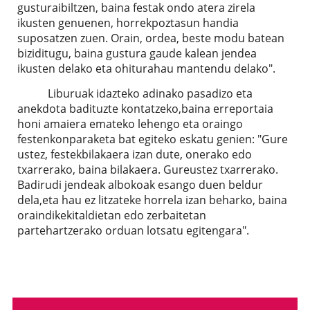
gusturaibiltzen, baina festak ondo atera zirela
ikusten genuenen, horrekpoztasun handia
suposatzen zuen. Orain, ordea, beste modu batean
biziditugu, baina gustura gaude kalean jendea
ikusten delako eta ohiturahau mantendu delako".
Liburuak idazteko adinako pasadizo eta
anekdota badituzte kontatzeko,baina erreportaia
honi amaiera emateko lehengo eta oraingo
festenkonparaketa bat egiteko eskatu genien: "Gure
ustez, festekbilakaera izan dute, onerako edo
txarrerako, baina bilakaera. Gureustez txarrerako.
Badirudi jendeak albokoak esango duen beldur
dela,eta hau ez litzateke horrela izan beharko, baina
oraindikekitaldietan edo zerbaitetan
partehartzerako orduan lotsatu egitengara".