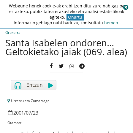
Webgune honek cookie-ak erabiltzen ditu zure nabigazioa
errazteko, publizitatea erakusteko eta analisi estatistikoak
egiteko.
Onartu
Informazio gehiago nahi baduzu, kontsultatu
hemen
.
Orokorra
Santa Isabelen ondoren...
Geltokietako jaiak (069. alea)
Urretxu eta Zumarraga
2001
/
07
/
23
Otamotz