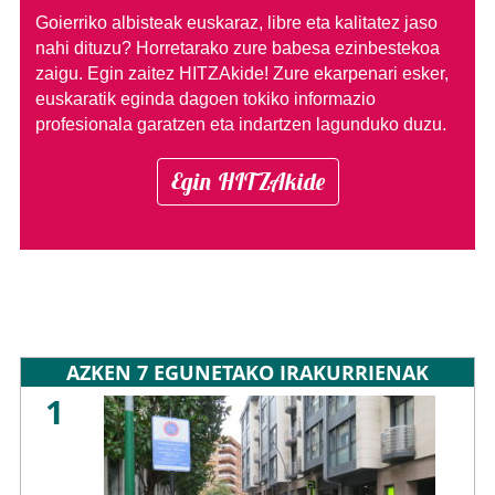
Goierriko albisteak euskaraz, libre eta kalitatez jaso
nahi dituzu?
Horretarako zure babesa ezinbestekoa
zaigu. Egin zaitez HITZAkide!
Zure ekarpenari esker,
euskaratik eginda dagoen tokiko informazio
profesionala garatzen eta indartzen lagunduko duzu.
Egin HITZAkide
AZKEN 7 EGUNETAKO IRAKURRIENAK
1