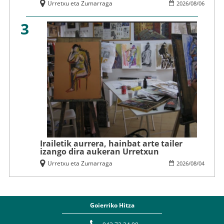
Urretxu eta Zumarraga
2026
/
08
/
06
3
Irailetik aurrera, hainbat arte tailer
izango dira aukeran Urretxun
Urretxu eta Zumarraga
2026
/
08
/
04
Goierriko Hitza