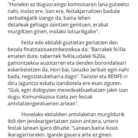
"Honekin ez duguoraingo komisioaren lana gutxietsi
nahi, inolaz ere. Izan ere, festakjarraitzen badute
zerbaitegatik izango da, baina lehen
detaileak gehiago zaintzen genituen, erabat
murgiltzen ginen, inolako lotsarikgabe".
Festa edo ekitaldi guztietan gertatzen den
bezala finatziazioaezinbestekoa da: "Barrakek %10a
ematen dute, tabernek %40a,udalek %20a,
gainontzekoa auzotarren eta denden borondateari
eskerbetetzen da. Hori bai, taxuzko zerbait egin nahi
bada, negoziatubeharra dago". Taxistei eta RENFE-ri
diru laguntza eskatu izandiotela ere esan ziguten.
"Guk, egin dizkiguten mesedeakbueltatzen jakin izan
dugu. Komunikazioa itzela zen festak
antolatzengenituenen artean".
Honelako ekitaldien antolaketan murgildurik
ibili den jendearigertatzen zaion antzera, urtero
festak lanean igaro dituzte: "Lanean,baina ilusio
ikaragarriarekin. Igande gauera arte ez ginen