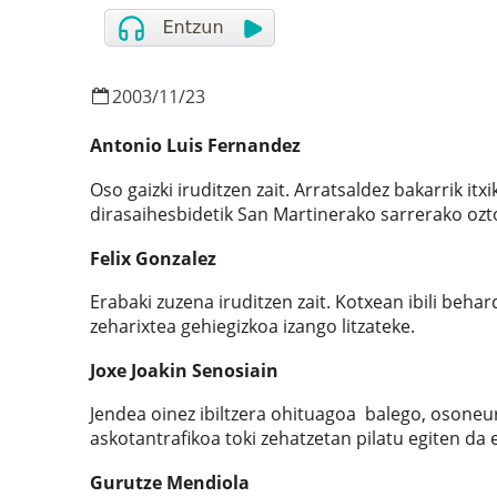
2003
/
11
/
23
Antonio Luis Fernandez
Oso gaizki iruditzen zait. Arratsaldez bakarrik it
dirasaihesbidetik San Martinerako sarrerako oz
Felix Gonzalez
Erabaki zuzena iruditzen zait. Kotxean ibili beha
zeharixtea gehiegizkoa izango litzateke.
Joxe Joakin Senosiain
Jendea oinez ibiltzera ohituagoa balego, osoneurr
askotantrafikoa toki zehatzetan pilatu egiten da
Gurutze Mendiola