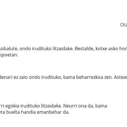
Ot
xikobalute, ondo irudituko litzaidake. Bestalde, kotxe asko h
topoetan.
rdenari ez zaio ondo irudituko, baina beharrezkoa zen. Astea
i egokia irudituko litzaidake. Neurri ona da, baina
 eta buelta handia emanbehar da.