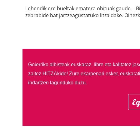
Lehendik ere bueltak ematera ohituak gaude… Bi
zebrabide bat jartzeagustatuko litzaidake. Oinez
Goierriko albisteak euskaraz, libre eta kalitatez ja
zaitez HITZAkide!
Zure ekarpenari esker, euskarat
indartzen lagunduko duzu.
Eg