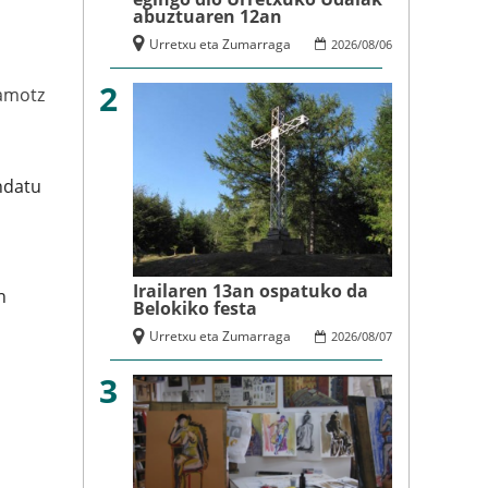
abuztuaren 12an
Urretxu eta Zumarraga
2026
/
08
/
06
2
amotz
ondatu
Irailaren 13an ospatuko da
n
Belokiko festa
Urretxu eta Zumarraga
2026
/
08
/
07
3