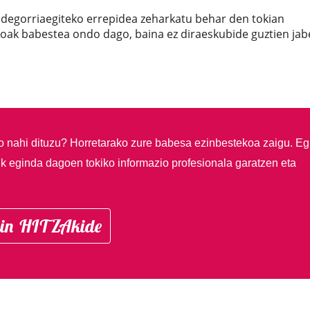
degorriaegiteko errepidea zeharkatu behar den tokian
koak babestea ondo dago, baina ez diraeskubide guztien jab
so nahi dituzu?
Horretarako zure babesa ezinbestekoa zaigu. Eg
ik eginda dagoen tokiko informazio profesionala garatzen eta
in HITZAkide