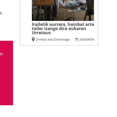
e.
Irailetik aurrera, hainbat arte
tailer izango dira aukeran
Urretxun
Urretxu eta Zumarraga
2026
/
08
/
04
in