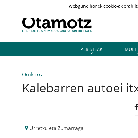
Webgune honek cookie-ak erabiltze
ALBISTEAK
MULTI
Orokorra
Kalebarren autoei itx
Urretxu eta Zumarraga