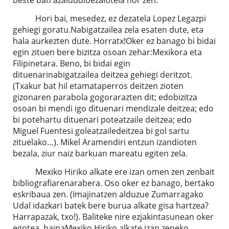
Hori bai, mesedez, ez dezatela Lopez Legazpi
gehiegi goratu.Nabigatzailea zela esaten dute, eta
hala aurkezten dute. Horratx!Oker ez banago bi bidai
egin zituen bere bizitza osoan zehar:Mexikora eta
Filipinetara. Beno, bi bidai egin
dituenarinabigatzailea deitzea gehiegi deritzot.
(Txakur bat hil etamataperros deitzen zioten
gizonaren parabola gogorarazten dit; edobizitza
osoan bi mendi igo dituenari mendizale deitzea; edo
bi potehartu dituenari poteatzaile deitzea; edo
Miguel Fuentesi goleatzailedeitzea bi gol sartu
zituelako…). Mikel Aramendiri entzun izandioten
bezala, ziur naiz barkuan mareatu egiten zela.
Mexiko Hiriko alkate ere izan omen zen zenbait
bibliografiarenarabera. Oso oker ez banago, bertako
eskribaua zen. (Imajinatzen alduzue Zumarragako
Udal idazkari batek bere burua alkate gisa hartzea?
Harrapazak, txo!). Baliteke nire ezjakintasunean oker
egotea, bainaMexiko Hiriko alkate izan zeneko