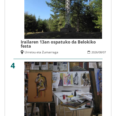
Irailaren 13an ospatuko da Belokiko
festa
Urretxu eta Zumarraga
2026
/
08
/
07
4