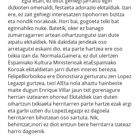
Egia esan, ez ditut gehiegi jarraitu egin
dizkioten omenaldi, festaeta adorazio ekitaldiak. Izan
ere, ez zait gehiegi interesatzen tipohorren bizitza
eta nondik norakoak. Hori bai, gogoeta txiki bat
eginnahiko nuke. Batetik, oker ez banago
zumarragarren artean oihartzungutxi izan dute
aipatu ekitaldiek. Nik dakidala jendeak oso
arretagutxi eskaini dio, eta parte hartzea ere oso
txikia izan da. Normala.Gainera, ez dut ulertzen
Espainiako Kultura Ministerioak etaEspainiako
Koroak ekitaldietan jarri duten interes berezia.
FelipeBorboikoa ere Donostiara gerturatu zen Lopez
Legazpi gurtzea, txo! A!Eta nola ahaztu hainbeste
maite dugun Enrique Villar jaun txit gorenagure
herrian izatearen ohorea! Ekitaldiek izan duten
oihartzun txikiaeta herritarren parte hartze ezak argi
eta garbi uzten du LopezLegazpi ez dagoela
herritarren bihotzean oso sartuta. Nik,
behintzat,inori ez diot entzun bere herritarra izateaz
harro dagoenik.