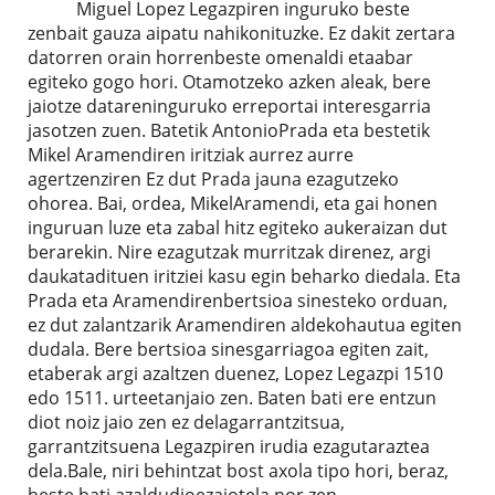
Miguel Lopez Legazpiren inguruko beste
zenbait gauza aipatu nahikonituzke. Ez dakit zertara
datorren orain horrenbeste omenaldi etaabar
egiteko gogo hori. Otamotzeko azken aleak, bere
jaiotze datareninguruko erreportai interesgarria
jasotzen zuen. Batetik AntonioPrada eta bestetik
Mikel Aramendiren iritziak aurrez aurre
agertzenziren Ez dut Prada jauna ezagutzeko
ohorea. Bai, ordea, MikelAramendi, eta gai honen
inguruan luze eta zabal hitz egiteko aukeraizan dut
berarekin. Nire ezagutzak murritzak direnez, argi
daukatadituen iritziei kasu egin beharko diedala. Eta
Prada eta Aramendirenbertsioa sinesteko orduan,
ez dut zalantzarik Aramendiren aldekohautua egiten
dudala. Bere bertsioa sinesgarriagoa egiten zait,
etaberak argi azaltzen duenez, Lopez Legazpi 1510
edo 1511. urteetanjaio zen. Baten bati ere entzun
diot noiz jaio zen ez delagarrantzitsua,
garrantzitsuena Legazpiren irudia ezagutaraztea
dela.Bale, niri behintzat bost axola tipo hori, beraz,
beste bati azaldudioezaiotela nor zen.