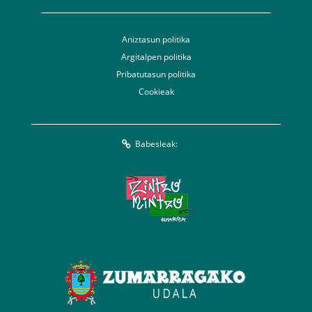
Aniztasun politika
Argitalpen politika
Pribatutasun politika
Cookieak
Babesleak: