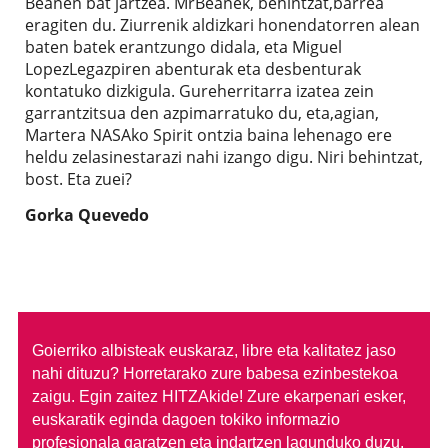
Beanen bat jartzea. MrBeanek, behintzat,barrea
eragiten du. Ziurrenik aldizkari honendatorren alean
baten batek erantzungo didala, eta Miguel
LopezLegazpiren abenturak eta desbenturak
kontatuko dizkigula. Gureherritarra izatea zein
garrantzitsua den azpimarratuko du, eta,agian,
Martera NASAko Spirit ontzia baina lehenago ere
heldu zelasinestarazi nahi izango digu. Niri behintzat,
bost. Eta zuei?
Gorka Quevedo
Goierriko albisteak euskaraz, libre eta kalitatez jaso
nahi dituzu?
Horretarako zure babesa ezinbestekoa
zaigu. Egin zaitez HITZAkide!
Zure ekarpenari esker,
euskaratik eginda dagoen tokiko informazio
profesionala garatzen eta indartzen lagunduko duzu.