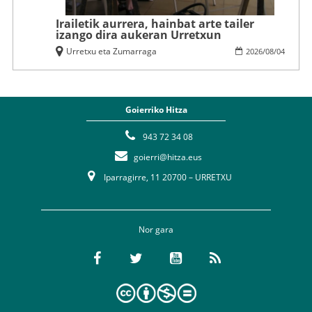
Irailetik aurrera, hainbat arte tailer
izango dira aukeran Urretxun
Urretxu eta Zumarraga
2026
/
08
/
04
Goierriko Hitza
943 72 34 08
goierri@hitza.eus
Iparragirre, 11 20700 – URRETXU
Nor gara