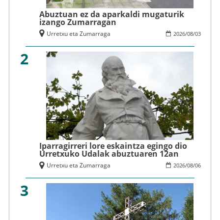
Abuztuan ez da aparkaldi mugaturik
izango Zumarragan
Urretxu eta Zumarraga
2026
/
08
/
03
2
Iparragirreri lore eskaintza egingo dio
Urretxuko Udalak abuztuaren 12an
Urretxu eta Zumarraga
2026
/
08
/
06
3