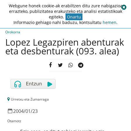
Webgune honek cookie-ak erabiltzen ditu zure nabigazioa
errazteko, publizitatea erakusteko eta analisi estatistikoak
egiteko.
Onartu
Informazio gehiago nahi baduzu, kontsultatu
hemen
.
Orokorra
Lopez Legazpiren abenturak
eta desbenturak (093. alea)
Urretxu eta Zumarraga
2004
/
01
/
23
Otamotz