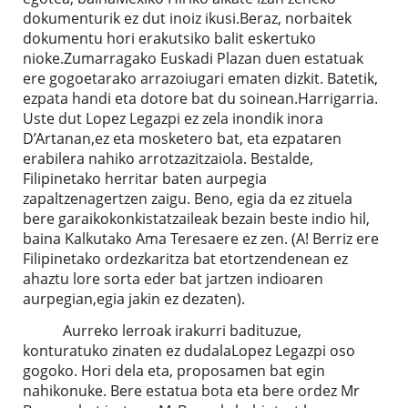
dokumenturik ez dut inoiz ikusi.Beraz, norbaitek
dokumentu hori erakutsiko balit eskertuko
nioke.Zumarragako Euskadi Plazan duen estatuak
ere gogoetarako arrazoiugari ematen dizkit. Batetik,
ezpata handi eta dotore bat du soinean.Harrigarria.
Uste dut Lopez Legazpi ez zela inondik inora
D’Artanan,ez eta mosketero bat, eta ezpataren
erabilera nahiko arrotzazitzaiola. Bestalde,
Filipinetako herritar baten aurpegia
zapaltzenagertzen zaigu. Beno, egia da ez zituela
bere garaikokonkistatzaileak bezain beste indio hil,
baina Kalkutako Ama Teresaere ez zen. (A! Berriz ere
Filipinetako ordezkaritza bat etortzendenean ez
ahaztu lore sorta eder bat jartzen indioaren
aurpegian,egia jakin ez dezaten).
Aurreko lerroak irakurri badituzue,
konturatuko zinaten ez dudalaLopez Legazpi oso
gogoko. Hori dela eta, proposamen bat egin
nahikonuke. Bere estatua bota eta bere ordez Mr