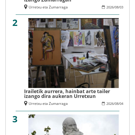
Urretxu eta Zumarraga
2026
/
08
/
03
2
Irailetik aurrera, hainbat arte tailer
izango dira aukeran Urretxun
Urretxu eta Zumarraga
2026
/
08
/
04
3