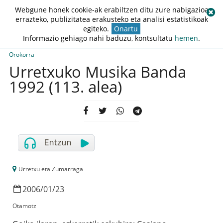
Webgune honek cookie-ak erabiltzen ditu zure nabigazioa
errazteko, publizitatea erakusteko eta analisi estatistikoak
egiteko.
Onartu
Informazio gehiago nahi baduzu, kontsultatu
hemen
.
Orokorra
Urretxuko Musika Banda
1992 (113. alea)
Urretxu eta Zumarraga
2006
/
01
/
23
Otamotz