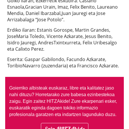
Goiko ilaran, ezkerretik eskubira: Casiano
Esnaola,Gracian Urain, Imaz, Felix Benito, Laureano
Mendia, Daniel Ibarzabal,Juan Jauregi eta Jose
Arrizabalaga “Jose Potolo”.
Erdiko ilaran: Estanis Gorospe, Martin Grandes,
JoseMaria Toledo, Vicente Azkarate, Jesus Benito,
Isidro Jauregi, AndresTxintxurreta, Felix Uribesalgo
eta Calixto Perez.
Eserita: Gaspar Gabilondo, Facundo Azkarate,
ToribioNavarro (zuzendaria) eta Francisco Azkarate.
Goierriko albisteak euskaraz, libre eta kalitatez jaso
nahi dituzu?
Horretarako zure babesa ezinbestekoa
zaigu. Egin zaitez HITZAkide!
Zure ekarpenari esker,
euskaratik eginda dagoen tokiko informazio
profesionala garatzen eta indartzen lagunduko duzu.