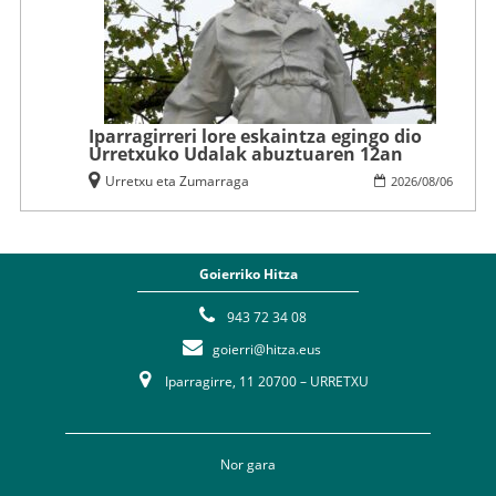
Iparragirreri lore eskaintza egingo dio
Urretxuko Udalak abuztuaren 12an
Urretxu eta Zumarraga
2026
/
08
/
06
Goierriko Hitza
943 72 34 08
goierri@hitza.eus
Iparragirre, 11 20700 – URRETXU
Nor gara