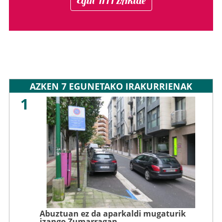
Egin HITZAkide
AZKEN 7 EGUNETAKO IRAKURRIENAK
1
Abuztuan ez da aparkaldi mugaturik
izango Zumarragan