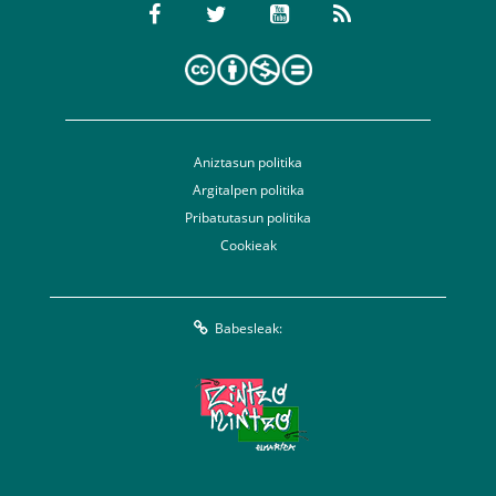
Aniztasun politika
Argitalpen politika
Pribatutasun politika
Cookieak
Babesleak: