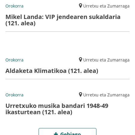
Orokorra
Urretxu eta Zumarraga
Mikel Landa: VIP jendearen sukaldaria
(121. alea)
Orokorra
Urretxu eta Zumarraga
Aldaketa Klimatikoa (121. alea)
Orokorra
Urretxu eta Zumarraga
Urretxuko musika bandari 1948-49
ikasturtean (121. alea)
Gehiago