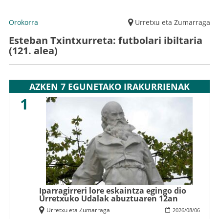
Orokorra
Urretxu eta Zumarraga
Esteban Txintxurreta: futbolari ibiltaria
(121. alea)
AZKEN 7 EGUNETAKO IRAKURRIENAK
1
Iparragirreri lore eskaintza egingo dio
Urretxuko Udalak abuztuaren 12an
Urretxu eta Zumarraga
2026
/
08
/
06