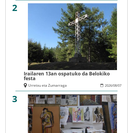
2
Irailaren 13an ospatuko da Belokiko
festa
Urretxu eta Zumarraga
2026
/
08
/
07
3