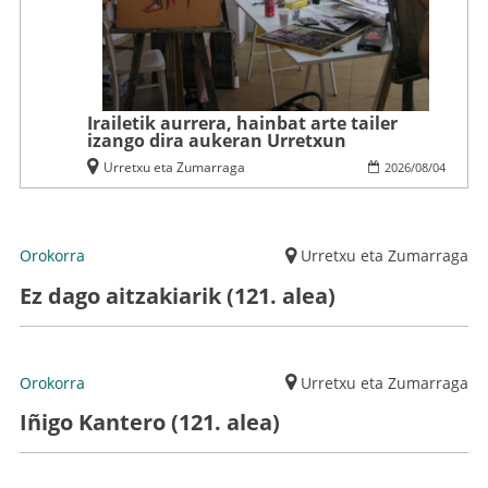
Irailetik aurrera, hainbat arte tailer
izango dira aukeran Urretxun
Urretxu eta Zumarraga
2026
/
08
/
04
Orokorra
Urretxu eta Zumarraga
Ez dago aitzakiarik (121. alea)
Orokorra
Urretxu eta Zumarraga
Iñigo Kantero (121. alea)