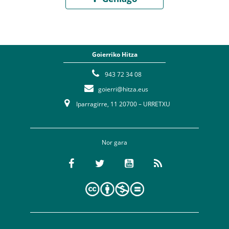
Goierriko Hitza
943 72 34 08
goierri@hitza.eus
Iparragirre, 11 20700 – URRETXU
Nor gara