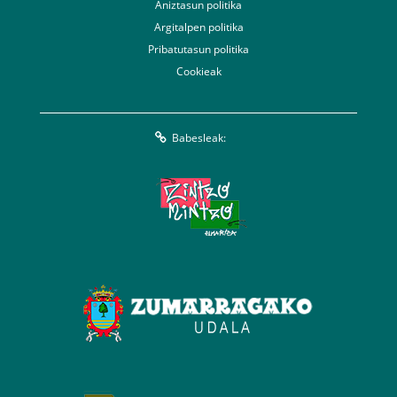
Aniztasun politika
Argitalpen politika
Pribatutasun politika
Cookieak
Babesleak: