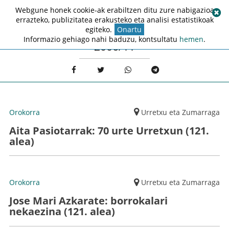
Webgune honek cookie-ak erabiltzen ditu zure nabigazioa
errazteko, publizitatea erakusteko eta analisi estatistikoak
egiteko.
Onartu
Informazio gehiago nahi baduzu, kontsultatu
hemen
.
2006/11
Orokorra
Urretxu eta Zumarraga
Aita Pasiotarrak: 70 urte Urretxun (121.
alea)
Orokorra
Urretxu eta Zumarraga
Jose Mari Azkarate: borrokalari
nekaezina (121. alea)