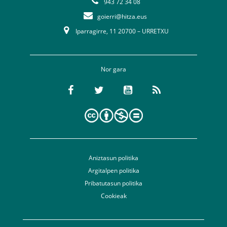
943 72 34 08
goierri@hitza.eus
Iparragirre, 11 20700 – URRETXU
Nor gara
Aniztasun politika
Argitalpen politika
Pribatutasun politika
Cookieak