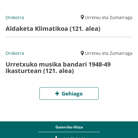
Orokorra
Urretxu eta Zumarraga
Aldaketa Klimatikoa (121. alea)
Orokorra
Urretxu eta Zumarraga
Urretxuko musika bandari 1948-49
ikasturtean (121. alea)
Gehiago
Goierriko Hitza