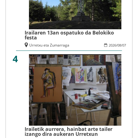
Irailaren 13an ospatuko da Belokiko
festa
Urretxu eta Zumarraga
2026
/
08
/
07
4
Irailetik aurrera, hainbat arte tailer
izango dira aukeran Urretxun