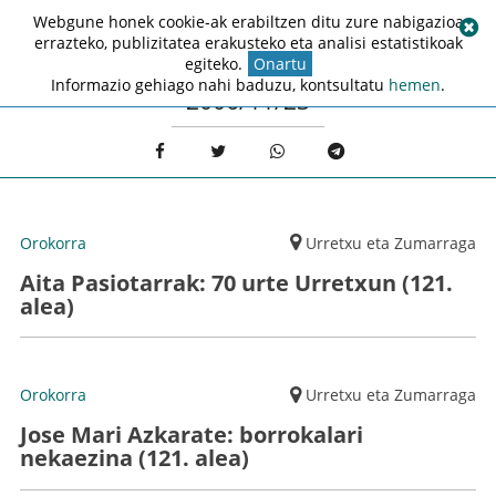
Webgune honek cookie-ak erabiltzen ditu zure nabigazioa
errazteko, publizitatea erakusteko eta analisi estatistikoak
egiteko.
Onartu
Informazio gehiago nahi baduzu, kontsultatu
hemen
.
2006/11/23
Orokorra
Urretxu eta Zumarraga
Aita Pasiotarrak: 70 urte Urretxun (121.
alea)
Orokorra
Urretxu eta Zumarraga
Jose Mari Azkarate: borrokalari
nekaezina (121. alea)