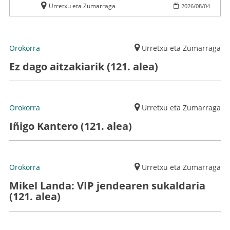
Urretxu eta Zumarraga
2026
/
08
/
04
Orokorra
Urretxu eta Zumarraga
Ez dago aitzakiarik (121. alea)
Orokorra
Urretxu eta Zumarraga
Iñigo Kantero (121. alea)
Orokorra
Urretxu eta Zumarraga
Mikel Landa: VIP jendearen sukaldaria
(121. alea)