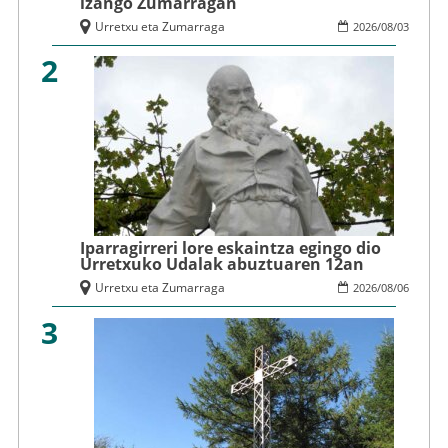
izango Zumarragan
Urretxu eta Zumarraga
2026
/
08
/
03
2
Iparragirreri lore eskaintza egingo dio
Urretxuko Udalak abuztuaren 12an
Urretxu eta Zumarraga
2026
/
08
/
06
3