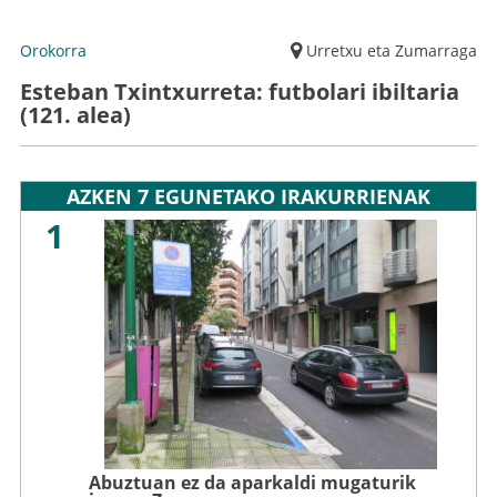
Orokorra
Urretxu eta Zumarraga
Esteban Txintxurreta: futbolari ibiltaria
(121. alea)
AZKEN 7 EGUNETAKO IRAKURRIENAK
1
Abuztuan ez da aparkaldi mugaturik