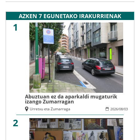
AZKEN 7 EGUNETAKO IRAKURRIENAK
1
Abuztuan ez da aparkaldi mugaturik
izango Zumarragan
Urretxu eta Zumarraga
2026
/
08
/
03
2