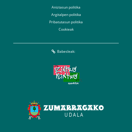
Aniztasun politika
Argitalpen politika
Pribatutasun politika
Cookieak
Babesleak: