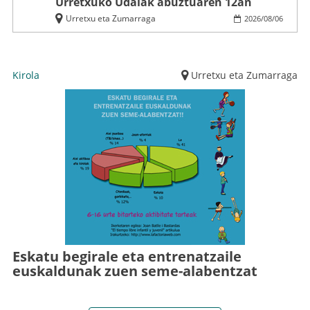
Urretxuko Udalak abuztuaren 12an
Urretxu eta Zumarraga
2026
/
08
/
06
Kirola
Urretxu eta Zumarraga
Eskatu begirale eta entrenatzaile
euskaldunak zuen seme-alabentzat