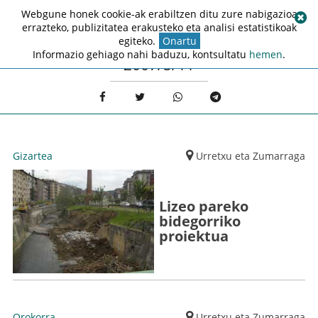
Webgune honek cookie-ak erabiltzen ditu zure nabigazioa
errazteko, publizitatea erakusteko eta analisi estatistikoak
egiteko.
Onartu
Informazio gehiago nahi baduzu, kontsultatu
hemen
.
2007/5/11
Gizartea
Urretxu eta Zumarraga
Lizeo pareko
bidegorriko
proiektua
Orokorra
Urretxu eta Zumarraga