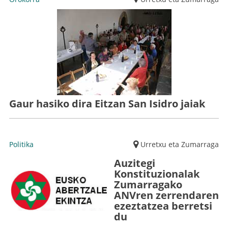
Gaur hasiko dira Eitzan San Isidro jaiak
Politika
Urretxu eta Zumarraga
Auzitegi
Konstituzionalak
Zumarragako
ANVren zerrendaren
ezeztatzea berretsi
du