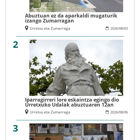
Abuztuan ez da aparkaldi mugaturik
izango Zumarragan
Urretxu eta Zumarraga
2026
/
08
/
03
2
Iparragirreri lore eskaintza egingo dio
Urretxuko Udalak abuztuaren 12an
Urretxu eta Zumarraga
2026
/
08
/
06
3