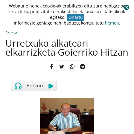
Webgune honek cookie-ak erabiltzen ditu zure nabigazioa
errazteko, publizitatea erakusteko eta analisi estatistikoak
egiteko.
Onartu
Informazio gehiago nahi baduzu, kontsultatu
hemen
.
Politika
Urretxuko alkateari
elkarrizketa Goierriko Hitzan