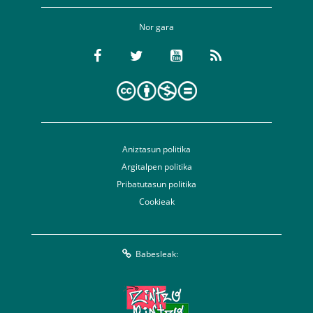
Nor gara
Aniztasun politika
Argitalpen politika
Pribatutasun politika
Cookieak
Babesleak: