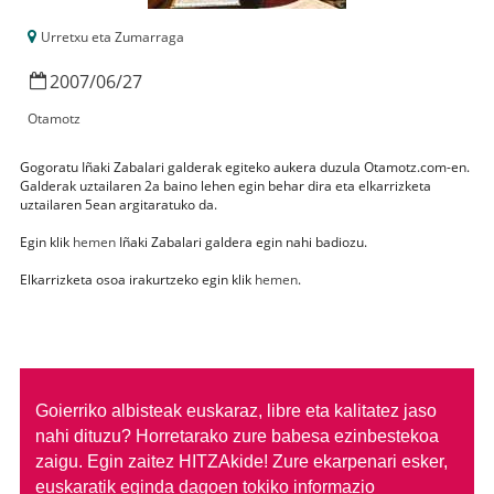
Urretxu eta Zumarraga
2007
/
06
/
27
Otamotz
Gogoratu Iñaki Zabalari galderak egiteko aukera duzula Otamotz.com-en.
Galderak uztailaren 2a baino lehen egin behar dira eta elkarrizketa
uztailaren 5ean argitaratuko da.
Egin klik
hemen
Iñaki Zabalari galdera egin nahi badiozu.
Elkarrizketa osoa irakurtzeko egin klik
hemen
.
Goierriko albisteak euskaraz, libre eta kalitatez jaso
nahi dituzu?
Horretarako zure babesa ezinbestekoa
zaigu. Egin zaitez HITZAkide!
Zure ekarpenari esker,
euskaratik eginda dagoen tokiko informazio