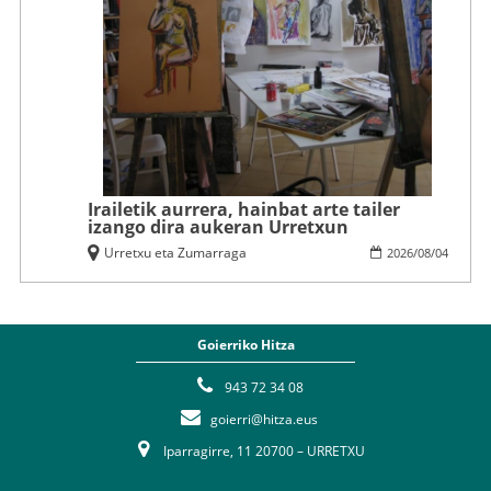
Irailetik aurrera, hainbat arte tailer
izango dira aukeran Urretxun
Urretxu eta Zumarraga
2026
/
08
/
04
Goierriko Hitza
943 72 34 08
goierri@hitza.eus
Iparragirre, 11 20700 – URRETXU