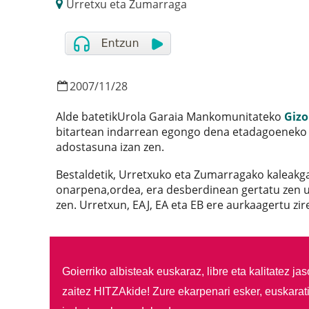
Urretxu eta Zumarraga
2007
/
11
/
28
Alde batetikUrola Garaia Mankomunitateko
Gizo
bitartean indarrean egongo dena etadagoeneko
adostasuna izan zen.
Bestaldetik, Urretxuko eta Zumarragako kaleakga
onarpena,ordea, era desberdinean gertatu zen 
zen. Urretxun, EAJ, EA eta EB ere aurkaagertu zir
Goierriko albisteak euskaraz, libre eta kalitatez ja
zaitez HITZAkide!
Zure ekarpenari esker, euskarat