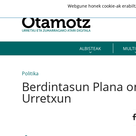
Webgune honek cookie-ak erabiltze
ALBISTEAK
MULTI
Politika
Berdintasun Plana o
Urretxun