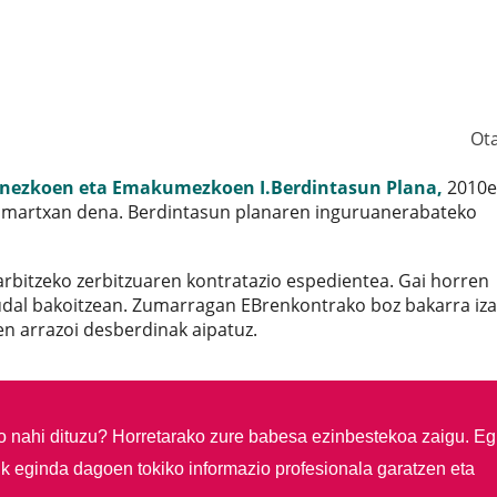
Ot
nezkoen eta Emakumezkoen I.Berdintasun Plana,
2010e
 martxan dena. Berdintasun planaren inguruanerabateko
rbitzeko zerbitzuaren kontratazio espedientea. Gai horren
udal bakoitzean. Zumarragan EBrenkontrako boz bakarra iz
en arrazoi desberdinak aipatuz.
so nahi dituzu?
Horretarako zure babesa ezinbestekoa zaigu. Eg
ik eginda dagoen tokiko informazio profesionala garatzen eta