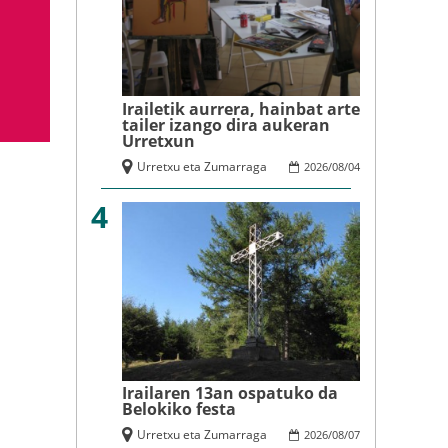
Irailetik aurrera, hainbat arte
tailer izango dira aukeran
Urretxun
Urretxu eta Zumarraga
2026
/
08
/
04
4
Irailaren 13an ospatuko da
Belokiko festa
Urretxu eta Zumarraga
2026
/
08
/
07