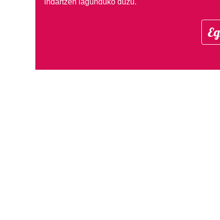
indartzen lagunduko duzu.
Eg