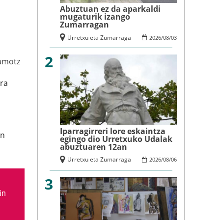
Abuztuan ez da aparkaldi
mugaturik izango
Zumarragan
Urretxu eta Zumarraga
2026
/
08
/
03
2
amotz
ra
Iparragirreri lore eskaintza
an
egingo dio Urretxuko Udalak
abuztuaren 12an
Urretxu eta Zumarraga
2026
/
08
/
06
3
in