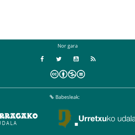
Nor gara
Babesleak: