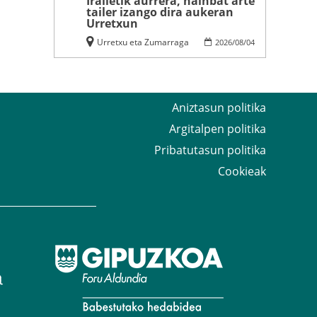
Irailetik aurrera, hainbat arte
tailer izango dira aukeran
Urretxun
Urretxu eta Zumarraga
2026
/
08
/
04
Aniztasun politika
Argitalpen politika
Pribatutasun politika
Cookieak