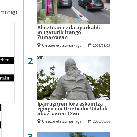
umarraga
Abuztuan ez da aparkaldi
mugaturik izango
Zumarragan
Urretxu eta Zumarraga
2026
/
08
/
03
2
Iparragirreri lore eskaintza
egingo dio Urretxuko Udalak
abuztuaren 12an
Urretxu eta Zumarraga
2026
/
08
/
06
3