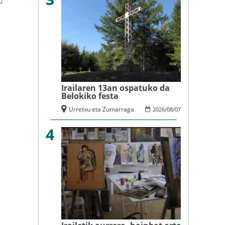
Irailaren 13an ospatuko da
Belokiko festa
Urretxu eta Zumarraga
2026
/
08
/
07
4