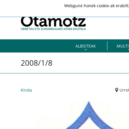
Webgune honek cookie-ak erabiltze
ALBISTEAK
MULTI
2008/1/8
Kirola
Urre