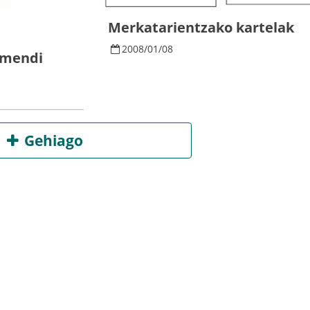
Merkatarientzako kartelak
2008
/
01
/
08
k mendi
Gehiago