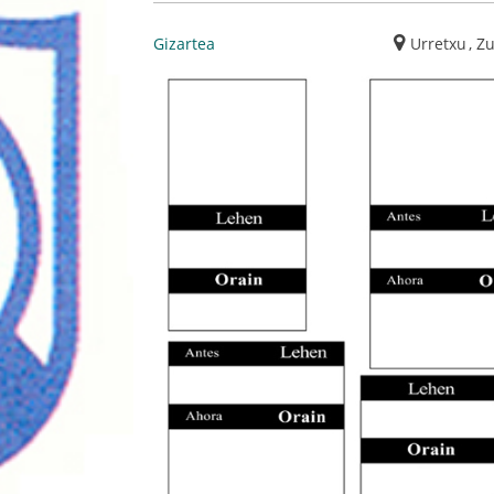
Gizartea
Urretxu
,
Z