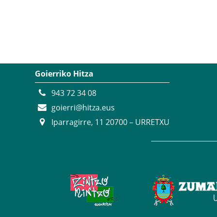
Goierriko Hitza
943 72 34 08
goierri@hitza.eus
Iparragirre, 11 20700 – URRETXU