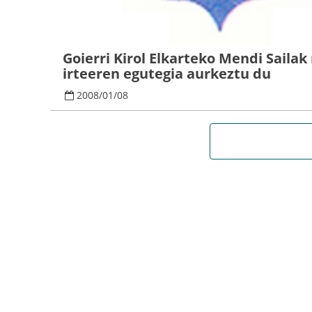
Goierri Kirol Elkarteko Mendi Saila
irteeren egutegia aurkeztu du
2008
/
01
/
08