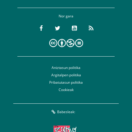
Nor gara
Aniztasun politika
Argitalpen politika
Pribatutasun politika
Cookieak
Babesleak: