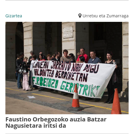
Gizartea
Urretxu eta Zumarraga
Faustino Orbegozoko auzia Batzar
Nagusietara iritsi da