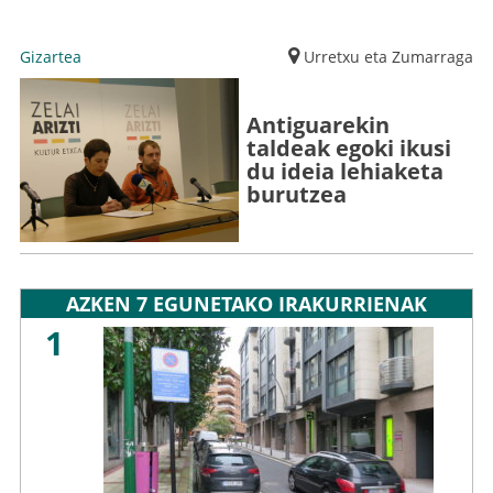
Gizartea
Urretxu eta Zumarraga
Antiguarekin
taldeak egoki ikusi
du ideia lehiaketa
burutzea
AZKEN 7 EGUNETAKO IRAKURRIENAK
1