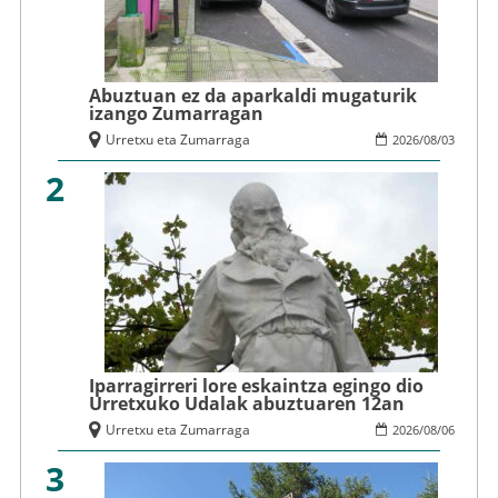
Abuztuan ez da aparkaldi mugaturik
izango Zumarragan
Urretxu eta Zumarraga
2026
/
08
/
03
2
Iparragirreri lore eskaintza egingo dio
Urretxuko Udalak abuztuaren 12an
Urretxu eta Zumarraga
2026
/
08
/
06
3