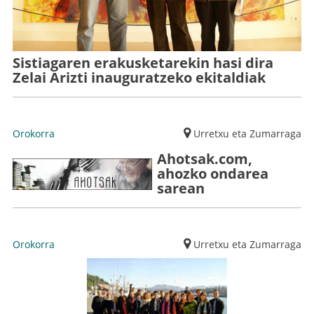
Sistiagaren erakusketarekin hasi dira
Zelai Arizti inauguratzeko ekitaldiak
Orokorra
Urretxu eta Zumarraga
Ahotsak.com,
ahozko ondarea
sarean
Orokorra
Urretxu eta Zumarraga