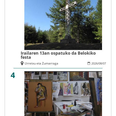
Irailaren 13an ospatuko da Belokiko
festa
Urretxu eta Zumarraga
2026
/
08
/
07
4