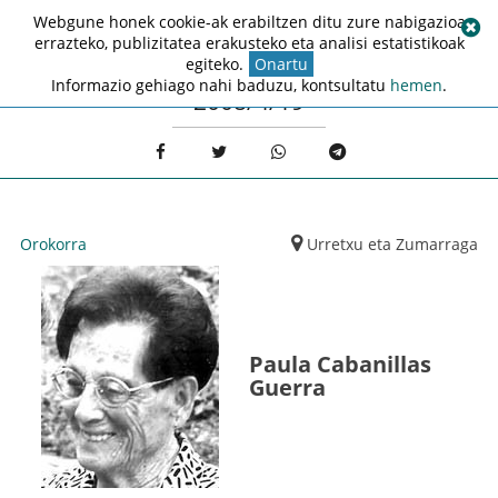
Webgune honek cookie-ak erabiltzen ditu zure nabigazioa
errazteko, publizitatea erakusteko eta analisi estatistikoak
egiteko.
Onartu
Informazio gehiago nahi baduzu, kontsultatu
hemen
.
2008/4/19
Orokorra
Urretxu eta Zumarraga
Paula Cabanillas
Guerra