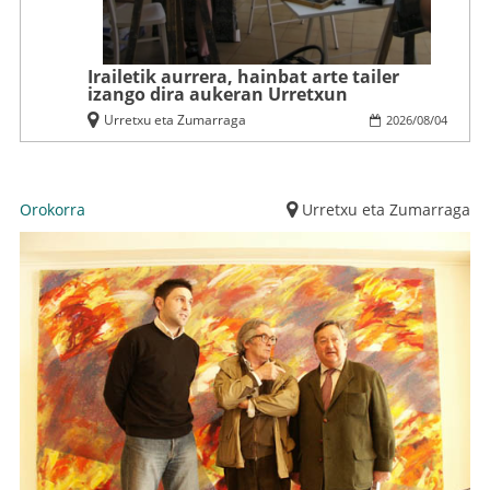
Irailetik aurrera, hainbat arte tailer
izango dira aukeran Urretxun
Urretxu eta Zumarraga
2026
/
08
/
04
Orokorra
Urretxu eta Zumarraga