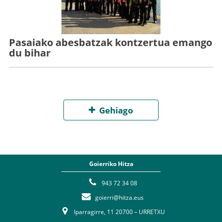
Pasaiako abesbatzak kontzertua emango
du bihar
Gehiago
Goierriko Hitza
943 72 34 08
goierri@hitza.eus
Iparragirre, 11 20700 – URRETXU