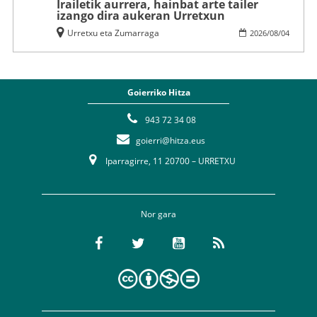
Irailetik aurrera, hainbat arte tailer
izango dira aukeran Urretxun
Urretxu eta Zumarraga
2026
/
08
/
04
Goierriko Hitza
943 72 34 08
goierri@hitza.eus
Iparragirre, 11 20700 – URRETXU
Nor gara