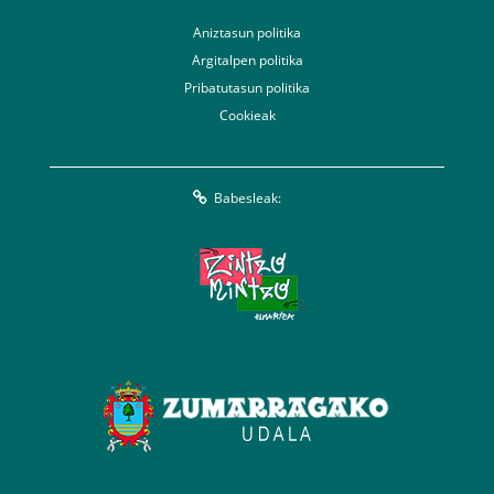
Aniztasun politika
Argitalpen politika
Pribatutasun politika
Cookieak
Babesleak: