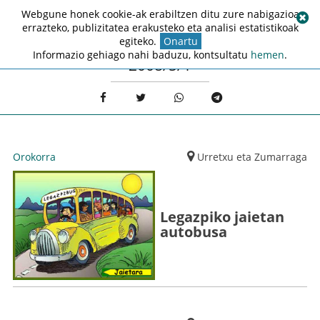
Webgune honek cookie-ak erabiltzen ditu zure nabigazioa
errazteko, publizitatea erakusteko eta analisi estatistikoak
egiteko.
Onartu
Informazio gehiago nahi baduzu, kontsultatu
hemen
.
2008/5/1
Orokorra
Urretxu eta Zumarraga
Legazpiko jaietan
autobusa