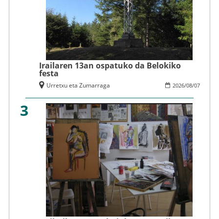
Irailaren 13an ospatuko da Belokiko
festa
Urretxu eta Zumarraga
2026
/
08
/
07
3