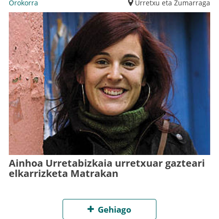
Orokorra
Urretxu eta Zumarraga
Ainhoa Urretabizkaia urretxuar gazteari
elkarrizketa Matrakan
Gehiago