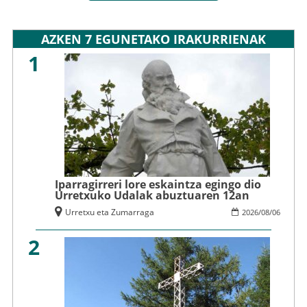
AZKEN 7 EGUNETAKO IRAKURRIENAK
1
Iparragirreri lore eskaintza egingo dio
Urretxuko Udalak abuztuaren 12an
Urretxu eta Zumarraga
2026
/
08
/
06
2