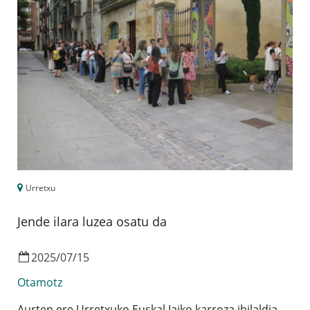
Urretxu
Jende ilara luzea osatu da
2025
/
07
/
15
Otamotz
Aurten ere Urretxuko Euskal Jaiko karroza ibilaldia