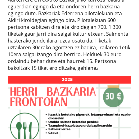
eguerdian egingo da eta ondoren herri bazkaria
egingo dute. Bazkariak Ederrena pilotalekuan eta
Aldiri kiroldegian egingo dira. Pilotalekuan 600
pertsona kabitzen dira eta kiroldegian 700. 1.300
tiketak gaur jarri dira salgai kultur etxean. Salmenta
hasterako jende ilara luzea osatu da. Tiketak
uztailaren 30erako agortzen ez badira, irailaren 1etik
10era salgai izango dira berriro. Helduek 30 euro
ordaindu behar dute eta haurrek 15. Pertsona
bakoitzak 15 tiket ero ditzake, gehienez.