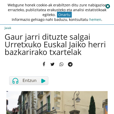
Webgune honek cookie-ak erabiltzen ditu zure nabigazioa
errazteko, publizitatea erakusteko eta analisi estatistikoak
egiteko.
Onartu
Informazio gehiago nahi baduzu, kontsultatu
hemen
.
Jaiak
Gaur jarri dituzte salgai
Urretxuko Euskal Jaiko herri
bazkarirako txartelak