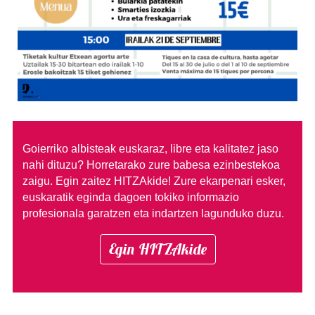
Goierriko albisteak euskaraz, libre eta kalitatez jaso
nahi dituzu?
Horretarako zure babesa ezinbestekoa
zaigu. Egin zaitez HITZAkide!
Zure ekarpenari esker,
euskaratik eginda dagoen tokiko informazio
profesionala garatzen eta indartzen lagunduko duzu.
Egin HITZAkide