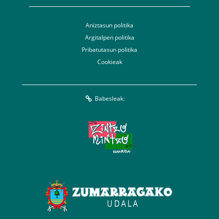
Aniztasun politika
Argitalpen politika
Pribatutasun politika
Cookieak
Babesleak: