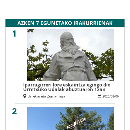
AZKEN 7 EGUNETAKO IRAKURRIENAK
1
Iparragirreri lore eskaintza egingo dio
Urretxuko Udalak abuztuaren 12an
Urretxu eta Zumarraga
2026
/
08
/
06
2