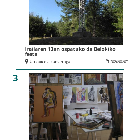
Irailaren 13an ospatuko da Belokiko
festa
Urretxu eta Zumarraga
2026
/
08
/
07
3