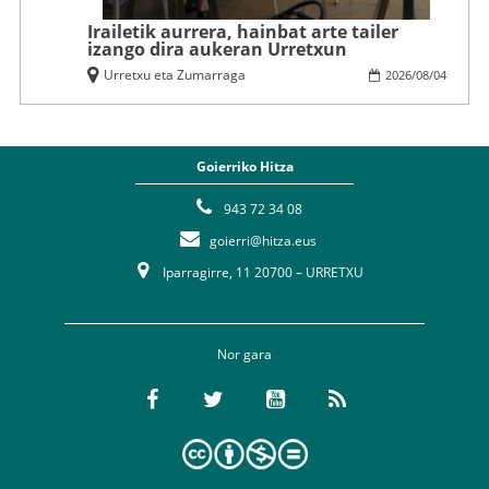
Irailetik aurrera, hainbat arte tailer
izango dira aukeran Urretxun
Urretxu eta Zumarraga
2026
/
08
/
04
Goierriko Hitza
943 72 34 08
goierri@hitza.eus
Iparragirre, 11 20700 – URRETXU
Nor gara