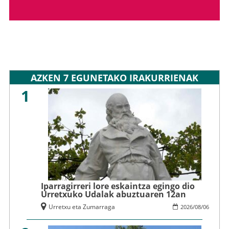
AZKEN 7 EGUNETAKO IRAKURRIENAK
1
Iparragirreri lore eskaintza egingo dio
Urretxuko Udalak abuztuaren 12an
Urretxu eta Zumarraga
2026
/
08
/
06