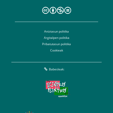
Aniztasun politika
Argitalpen politika
Pribatutasun politika
Cookieak
Babesleak: