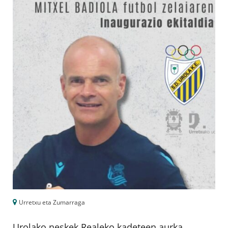
Urretxu eta Zumarraga
Urolako neskek Realeko kadeteen aurka