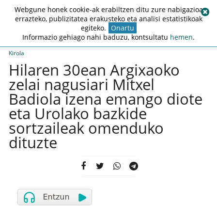
Webgune honek cookie-ak erabiltzen ditu zure nabigazioa
errazteko, publizitatea erakusteko eta analisi estatistikoak
egiteko.
Onartu
Informazio gehiago nahi baduzu, kontsultatu
hemen
.
Kirola
Hilaren 30ean Argixaoko
zelai nagusiari Mitxel
Badiola izena emango diote
eta Urolako bazkide
sortzaileak omenduko
dituzte