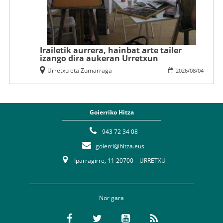
Irailetik aurrera, hainbat arte tailer
izango dira aukeran Urretxun
Urretxu eta Zumarraga
2026
/
08
/
04
Goierriko Hitza
943 72 34 08
goierri@hitza.eus
Iparragirre, 11 20700 – URRETXU
Nor gara