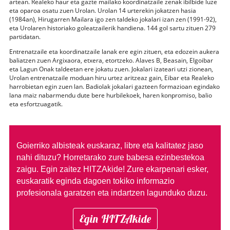
artean. Realeko haur eta gazte mailako koordinatzaile zenak ibilbide luze
eta oparoa osatu zuen Urolan. Urolan 14 urterekin jokatzen hasia
(1984an), Hirugarren Mailara igo zen taldeko jokalari izan zen (1991-92),
eta Urolaren historiako goleatzailerik handiena. 144 gol sartu zituen 279
partidatan.
Entrenatzaile eta koordinatzaile lanak ere egin zituen, eta edozein aukera
baliatzen zuen Argixaora, etxera, etortzeko. Alaves B, Beasain, Elgoibar
eta Lagun Onak taldeetan ere jokatu zuen. Jokalari izateari utzi zionean,
Urolan entrenatzaile moduan hiru urtez aritzeaz gain, Eibar eta Realeko
harrobietan egin zuen lan. Badiolak jokalari gazteen formazioan egindako
lana maiz nabarmendu dute bere hurbilekoek, haren konpromiso, balio
eta esfortzuagatik.
Goierriko albisteak euskaraz, libre eta kalitatez jaso
nahi dituzu?
Horretarako zure babesa ezinbestekoa
zaigu. Egin zaitez HITZAkide!
Zure ekarpenari esker,
euskaratik eginda dagoen tokiko informazio
profesionala garatzen eta indartzen lagunduko duzu.
Egin HITZAkide