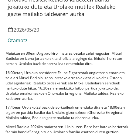
jokatuko dute eta Urolako mutilek Realeko
gazte mailako taldearen aurka
2026
/
05
/
20
Otamotz
Maiatzaren 30ean Argixao kirol instalazioetako zelai nagusiari Mitxel
Badiolaren izena jartzeko ekitaldi ofiziala egingo da. Ekitaldi horretan
bertan, Urolako bazkide sortzaileak omenduko dira.
16:00etan, Urolako presidente Felipe Elgarrestak ongietorria eman eta
zelaiari Mitxel Badiola izena jartzeko arrazoiak azalduko ditu. Ostean,
udal agintariek, Realeko ordezkariek eta Mitxel Badiolaren senideek
hartuko dute hitza. 16:30ean lehenbiziko futbol partida jokatuko da:
Urolako emakumezkoen Ohorezko Erregional Mailako taldea, Realeko
kadeteen aurka.
17:45ean Urolako 23 bazkide sortzaileak omenduko dira eta 18:00etan
bigarren partida hasiko da: Urolako gizonezkoen Ohorezko Erregional
Mailako taldea, Realeko gazte mailako taldearen aurka.
Mitxel Badiola 2024ko maiatzaren 11n hil zen. Bere bat-bateko heriotzak
“samin handia” eragin zuen Urolaren familia osatzen duten guztien