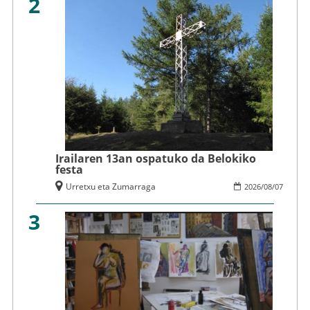
2
Irailaren 13an ospatuko da Belokiko
festa
Urretxu eta Zumarraga
2026
/
08
/
07
3