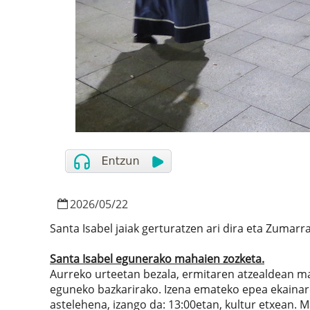
2026
/
05
/
22
Santa Isabel jaiak gerturatzen ari dira eta Zumarr
Santa Isabel egunerako mahaien zozketa.
Aurreko urteetan bezala, ermitaren atzealdean mah
eguneko bazkarirako. Izena emateko epea ekainare
astelehena, izango da: 13:00etan, kultur etxean.