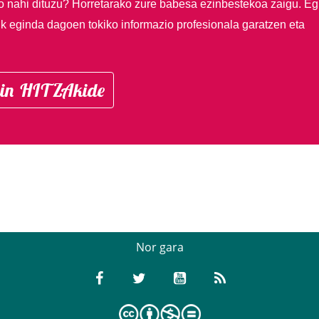
so nahi dituzu?
Horretarako zure babesa ezinbestekoa zaigu. Eg
ik eginda dagoen tokiko informazio profesionala garatzen eta
in HITZAkide
Nor gara