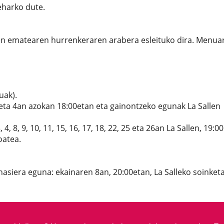
eharko dute.
zen ematearen hurrenkeraren arabera esleituko dira. Menua
uak).
eta 4an azokan 18:00etan eta gainontzeko egunak La Sallen
 8, 9, 10, 11, 15, 16, 17, 18, 22, 25 eta 26an La Sallen, 19:0
oatea.
asiera eguna: ekainaren 8an, 20:00etan, La Salleko soinket