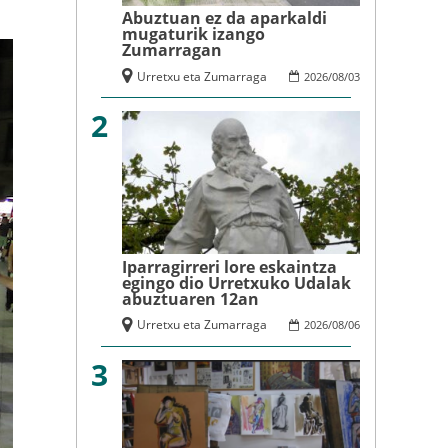
Abuztuan ez da aparkaldi
mugaturik izango
Zumarragan
Urretxu eta Zumarraga
2026
/
08
/
03
2
Iparragirreri lore eskaintza
egingo dio Urretxuko Udalak
abuztuaren 12an
Urretxu eta Zumarraga
2026
/
08
/
06
3