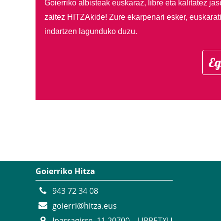
Goierriko albisteak euskaraz, libre eta kalitatez ja
zaitez HITZAkide!
Zure ekarpenari esker, euskarat
indartzen lagunduko duzu.
Eg
Goierriko Hitza
943 72 34 08
goierri@hitza.eus
Iparragirre, 11 20700 – URRETXU