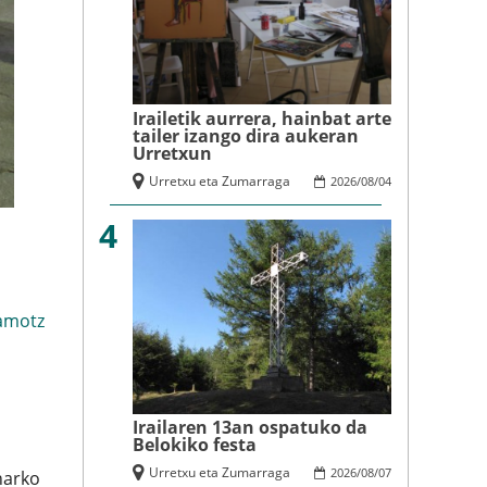
Irailetik aurrera, hainbat arte
tailer izango dira aukeran
Urretxun
Urretxu eta Zumarraga
2026
/
08
/
04
4
amotz
Irailaren 13an ospatuko da
l
Belokiko festa
Urretxu eta Zumarraga
2026
/
08
/
07
harko