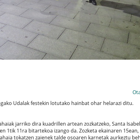
Ot
agako Udalak festekin lotutako hainbat ohar helarazi ditu.
aiak jarriko dira kuadrillen artean zozkatzeko, Santa Isabe
n 1tik 11ra bitartekoa izango da. Zozketa ekainaren 15ean,
 Mahaia tokatzen zaienek talde osoaren karnetak aurkeztu be