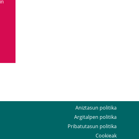
in
Aniztasun politika
Argitalpen politika
Pribatutasun politika
Cookieak