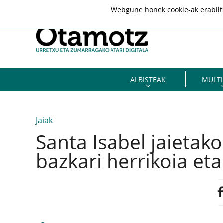
Webgune honek cookie-ak erabiltze
ALBISTEAK
MULTI
Jaiak
Santa Isabel jaietak
bazkari herrikoia et