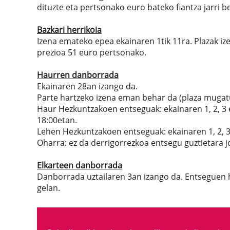
dituzte eta pertsonako euro bateko fiantza jarri b
Bazkari herrikoia
Izena emateko epea ekainaren 1tik 11ra. Plazak i
prezioa 51 euro pertsonako.
Haurren danborrada
Ekainaren 28an izango da.
Parte hartzeko izena eman behar da (plaza mugat
Haur Hezkuntzakoen entseguak: ekainaren 1, 2, 3 
18:00etan.
Lehen Hezkuntzakoen entseguak: ekainaren 1, 2, 3, 4,
Oharra: ez da derrigorrezkoa entsegu guztietara j
Elkarteen danborrada
Danborrada uztailaren 3an izango da. Entseguen h
gelan.