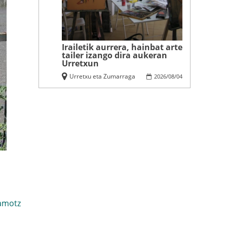
Irailetik aurrera, hainbat arte
tailer izango dira aukeran
Urretxun
Urretxu eta Zumarraga
2026
/
08
/
04
amotz