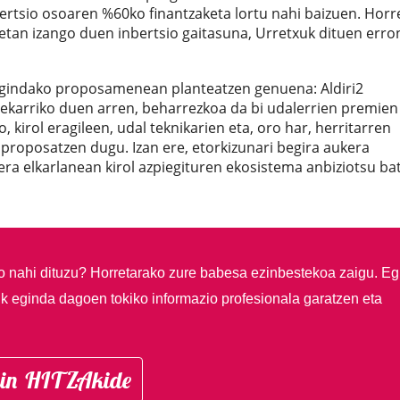
bertsio osoaren %60ko finantzaketa lortu nahi baizuen. Horr
tan izango duen inbertsio gaitasuna, Urretxuk dituen erro
egindako proposamenean planteatzen genuena: Aldiri2
a ekarriko duen arren, beharrezkoa da bi udalerrien premien
 kirol eragileen, udal teknikarien eta, oro har, herritarren
 proposatzen dugu. Izan ere, etorkizunari begira aukera
ra elkarlanean kirol azpiegituren ekosistema anbiziotsu ba
so nahi dituzu?
Horretarako zure babesa ezinbestekoa zaigu. Eg
ik eginda dagoen tokiko informazio profesionala garatzen eta
in HITZAkide