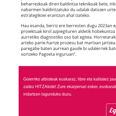
beharrezkoak diren baldintza teknikoak bete, in
nabarmen baldintzatuko du udalak datozen urtee
estrategikoei erantzun ahal izateko.
Hau esanda, berriz ere berresten dugu 2023an 
proiektuak kirol azpiegituren aldetik hobekuntz
aurretiko diagnostiko oso bat egitea. Horretarako,
arteko parte-hartze prozesu bat martxan jartzea
paregabe baten aurrean gaude bi udalerriek bate
sortzeko Pagoeta inguruan”.
Goierriko albisteak euskaraz, libre eta kalitatez ja
zaitez HITZAkide!
Zure ekarpenari esker, euskarat
indartzen lagunduko duzu.
Eg