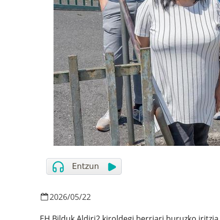
2026
/
05
/
22
EH Bilduk Aldiri2 kiroldegi berriari buruzko irit