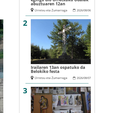
abuztuaren 12an
Urretxu eta Zumarraga
2026
/
08
/
06
2
Irailaren 13an ospatuko da
Belokiko festa
Urretxu eta Zumarraga
2026
/
08
/
07
3