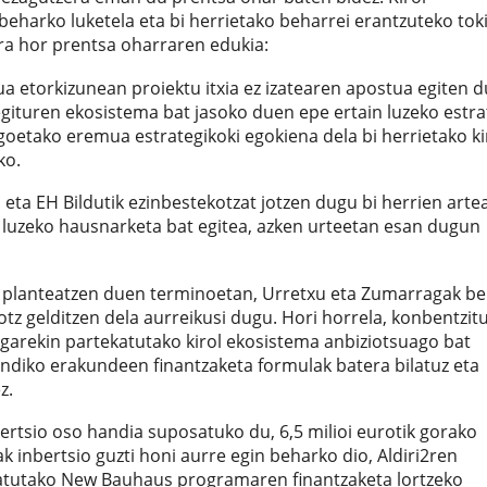
 beharko luketela eta bi herrietako beharrei erantzuteko tok
a hor prentsa oharraren edukia:
ua etorkizunean proiektu itxia ez izatearen apostua egiten d
gituren ekosistema bat jasoko duen epe ertain luzeko estra
goetako eremua estrategikoki egokiena dela bi herrietako ki
ko.
, eta EH Bildutik ezinbestekotzat jotzen dugu bi herrien arte
in luzeko hausnarketa bat egitea, azken urteetan esan dugun
ak planteatzen duen terminoetan, Urretxu eta Zumarragak b
 gelditzen dela aurreikusi dugu. Hori horrela, konbentzit
garekin partekatutako kirol ekosistema anbiziotsuago bat
indiko erakundeen finantzaketa formulak batera bilatuz eta
z.
bertsio oso handia suposatuko du, 6,5 milioi eurotik gorako
k inbertsio guzti honi aurre egin beharko dio, Aldiri2ren
zatutako New Bauhaus programaren finantzaketa lortzeko