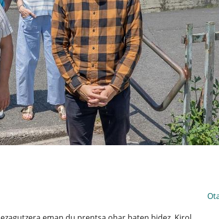
Ot
zia ezagutzera eman du prentsa ohar baten bidez. Kirol