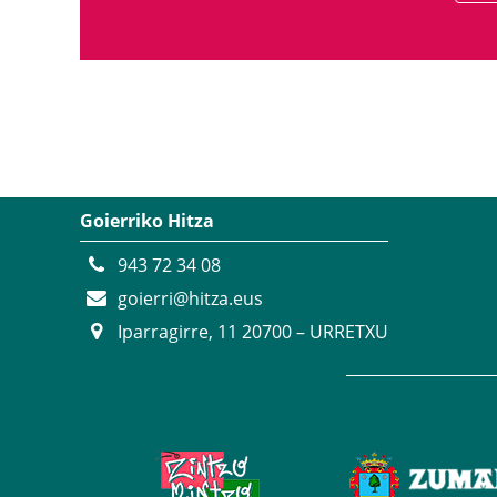
Goierriko Hitza
943 72 34 08
goierri@hitza.eus
Iparragirre, 11 20700 – URRETXU