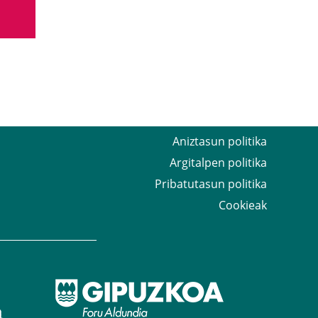
Aniztasun politika
Argitalpen politika
Pribatutasun politika
Cookieak