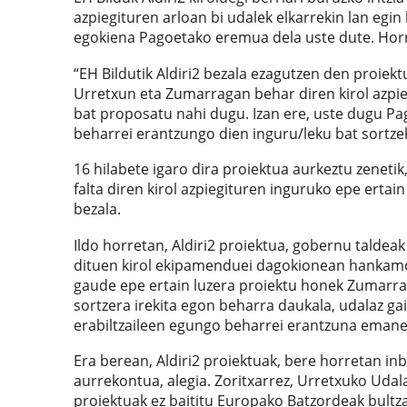
azpiegituren arloan bi udalek elkarrekin lan egin
egokiena Pagoetako eremua dela uste dute. Horr
“EH Bildutik Aldiri2 bezala ezagutzen den proiekt
Urretxun eta Zumarragan behar diren kirol azpie
bat proposatu nahi dugu. Izan ere, uste dugu Pa
beharrei erantzungo dien inguru/leku bat sortze
16 hilabete igaro dira proiektua aurkeztu zenetik
falta diren kirol azpiegituren inguruko epe erta
bezala.
Ildo horretan, Aldiri2 proiektua, gobernu talde
dituen kirol ekipamenduei dagokionean hankamotz
gaude epe ertain luzera proiektu honek Zumarra
sortzera irekita egon beharra daukala, udalaz ga
erabiltzaileen egungo beharrei erantzuna emane
Era berean, Aldiri2 proiektuak, bere horretan in
aurrekontua, alegia. Zoritxarrez, Urretxuko Udala
proiektuak ez baititu Europako Batzordeak bult