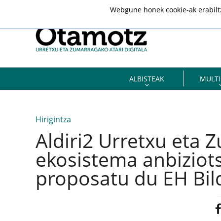
Webgune honek cookie-ak erabiltze
ALBISTEAK
MULTI
Hirigintza
Aldiri2 Urretxu eta 
ekosistema anbiziots
proposatu du EH Bil