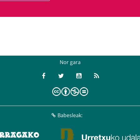
Nor gara
Babesleak: