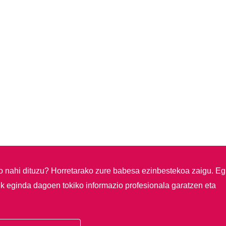
so nahi dituzu?
Horretarako zure babesa ezinbestekoa zaigu. Eg
ik eginda dagoen tokiko informazio profesionala garatzen eta