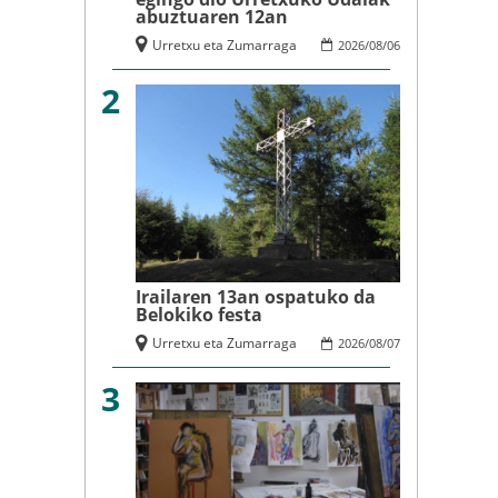
abuztuaren 12an
Urretxu eta Zumarraga
2026
/
08
/
06
2
Irailaren 13an ospatuko da
Belokiko festa
Urretxu eta Zumarraga
2026
/
08
/
07
3