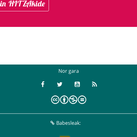
in HITZAkide
Nor gara
Babesleak: