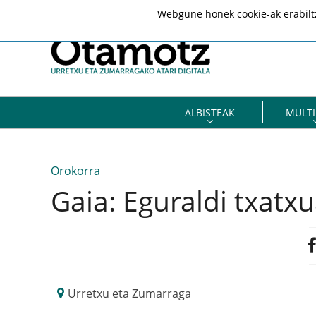
Webgune honek cookie-ak erabiltze
ALBISTEAK
MULTI
Orokorra
Gaia: Eguraldi txatxu
Urretxu eta Zumarraga