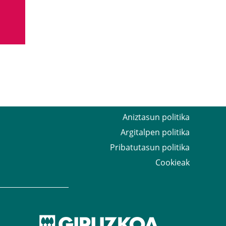
Aniztasun politika
Argitalpen politika
Pribatutasun politika
Cookieak