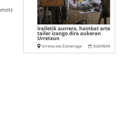
amotz
Irailetik aurrera, hainbat arte
tailer izango dira aukeran
Urretxun
Urretxu eta Zumarraga
2026
/
08
/
04