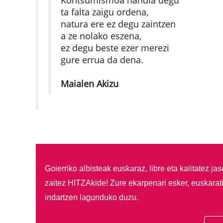
Kontsumismoa handia degu
ta falta zaigu ordena,
natura ere ez degu zaintzen
a ze nolako eszena,
ez degu beste ezer merezi
gure errua da dena.
Maialen Akizu
Goierriko albisteak euskaraz, libre eta kalitatez ja
zaitez HITZAkide!
Zure ekarpenari esker, euskarat
indartzen lagunduko duzu.