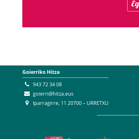
Eg
Goierriko Hitza
943 72 34 08
goierri@hitza.eus
Iparragirre, 11 20700 – URRETXU