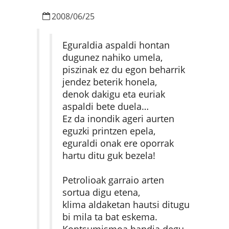
2008
/
06
/
25
Eguraldia aspaldi hontan
dugunez nahiko umela,
piszinak ez du egon beharrik
jendez beterik honela,
denok dakigu eta euriak
aspaldi bete duela…
Ez da inondik ageri aurten
eguzki printzen epela,
eguraldi onak ere oporrak
hartu ditu guk bezela!
Petrolioak garraio arten
sortua digu etena,
klima aldaketan hautsi ditugu
bi mila ta bat eskema.