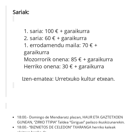
Sariak:
1. saria: 100 € + garaikurra
2. saria: 60 € + garaikurra
1. errodamendu maila: 70 € +
garaikurra
Mozorrorik onena: 85 € + garaikurra
Herriko onena: 30 € + garaikurra
Izen-ematea: Urretxuko kultur etxean.
18:00.- Domingo de Mendiaratz plazan, HAUR ETA GAZTETXOEN
GUNEAN, “ZIRKO TTIPIA” Taldea “Giriguai” pailazo ikuskizunarekin.
18:00.- “BIZNIETOS DE CELEDON” TXARANGA herriko kaleak