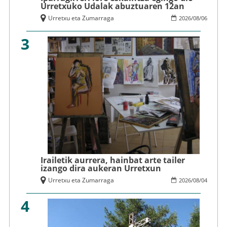
Urretxuko Udalak abuztuaren 12an
Urretxu eta Zumarraga
2026
/
08
/
06
3
Irailetik aurrera, hainbat arte tailer
izango dira aukeran Urretxun
Urretxu eta Zumarraga
2026
/
08
/
04
4