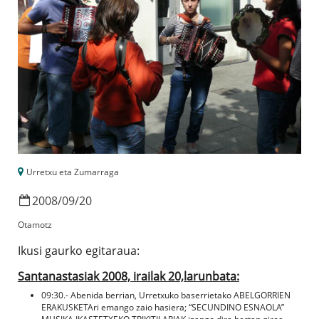
Urretxu eta Zumarraga
2008
/
09
/
20
Otamotz
Ikusi gaurko egitaraua:
Santanastasiak 2008, irailak 20,larunbata:
09:30.- Abenida berrian, Urretxuko baserrietako ABELGORRIEN
ERAKUSKETAri emango zaio hasiera; “SECUNDINO ESNAOLA”