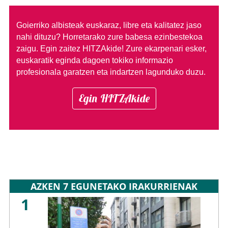
Goierriko albisteak euskaraz, libre eta kalitatez jaso
nahi dituzu?
Horretarako zure babesa ezinbestekoa
zaigu. Egin zaitez HITZAkide!
Zure ekarpenari esker,
euskaratik eginda dagoen tokiko informazio
profesionala garatzen eta indartzen lagunduko duzu.
Egin HITZAkide
AZKEN 7 EGUNETAKO IRAKURRIENAK
1