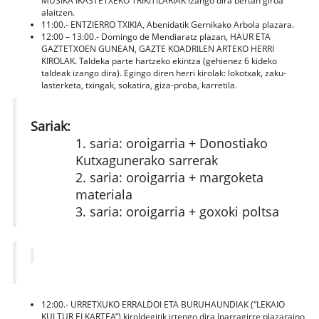
MUSIKA IKASTETXEKO TRIKITILARIAK izango dira bertan giroa
alaitzen.
11:00.- ENTZIERRO TXIKIA, Abenidatik Gernikako Arbola plazara.
12:00 – 13:00.- Domingo de Mendiaratz plazan, HAUR ETA
GAZTETXOEN GUNEAN, GAZTE KOADRILEN ARTEKO HERRI
KIROLAK. Taldeka parte hartzeko ekintza (gehienez 6 kideko
taldeak izango dira). Egingo diren herri kirolak: lokotxak, zaku-
lasterketa, txingak, sokatira, giza-proba, karretila.
Sariak:
1. saria: oroigarria + Donostiako
Kutxagunerako sarrerak
2. saria: oroigarria + margoketa
materiala
3. saria: oroigarria + goxoki poltsa
12:00.- URRETXUKO ERRALDOI ETA BURUHAUNDIAK (“LEKAIO
KULTUR ELKARTEA”) kiroldegitik irtengo dira Iparragirre plazaraino