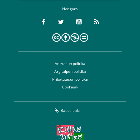
Nor gara
Aniztasun politika
Argitalpen politika
Pribatutasun politika
Cookieak
Babesleak: