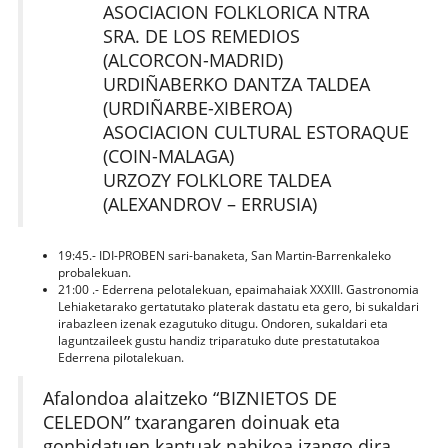
ASOCIACION FOLKLORICA NTRA
SRA. DE LOS REMEDIOS
(ALCORCON-MADRID)
URDIÑABERKO DANTZA TALDEA
(URDIÑARBE-XIBEROA)
ASOCIACION CULTURAL ESTORAQUE
(COIN-MALAGA)
URZOZY FOLKLORE TALDEA
(ALEXANDROV – ERRUSIA)
19:45.- IDI-PROBEN sari-banaketa, San Martin-Barrenkaleko
probalekuan.
21:00 .- Ederrena pelotalekuan, epaimahaiak XXXIII. Gastronomia
Lehiaketarako gertatutako platerak dastatu eta gero, bi sukaldari
irabazleen izenak ezagutuko ditugu. Ondoren, sukaldari eta
laguntzaileek gustu handiz triparatuko dute prestatutakoa
Ederrena pilotalekuan.
Afalondoa alaitzeko “BIZNIETOS DE
CELEDON” txarangaren doinuak eta
gonbidatuen kantuak nahikoa izango dira.