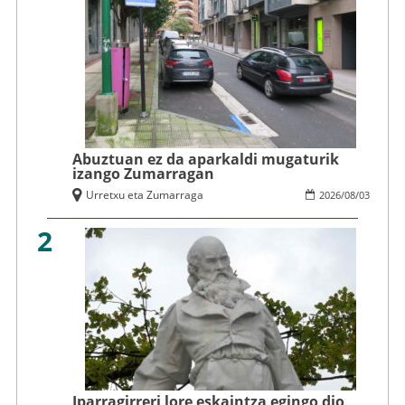
Abuztuan ez da aparkaldi mugaturik
izango Zumarragan
Urretxu eta Zumarraga
2026
/
08
/
03
2
Iparragirreri lore eskaintza egingo dio