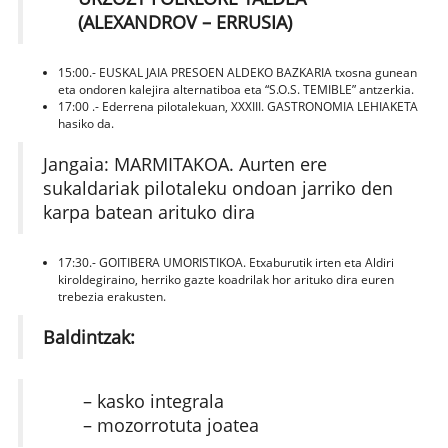
(ALEXANDROV – ERRUSIA)
15:00.- EUSKAL JAIA PRESOEN ALDEKO BAZKARIA txosna gunean
eta ondoren kalejira alternatiboa eta “S.O.S. TEMIBLE” antzerkia.
17:00 .- Ederrena pilotalekuan, XXXIII. GASTRONOMIA LEHIAKETA
hasiko da.
Jangaia: MARMITAKOA. Aurten ere
sukaldariak pilotaleku ondoan jarriko den
karpa batean arituko dira
17:30.- GOITIBERA UMORISTIKOA. Etxaburutik irten eta Aldiri
kiroldegiraino, herriko gazte koadrilak hor arituko dira euren
trebezia erakusten.
Baldintzak:
– kasko integrala
– mozorrotuta joatea