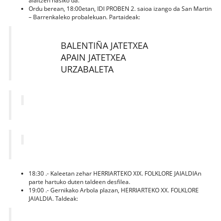
alaitzen hasiko da.
Ordu berean, 18:00etan, IDI PROBEN 2. saioa izango da San Martin
– Barrenkaleko probalekuan. Partaideak:
BALENTIÑA JATETXEA
APAIN JATETXEA
URZABALETA
18:30 .- Kaleetan zehar HERRIARTEKO XIX. FOLKLORE JAIALDIAn
parte hartuko duten taldeen desfilea.
19:00 .- Gernikako Arbola plazan, HERRIARTEKO XX. FOLKLORE
JAIALDIA. Taldeak: