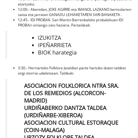
etortzeko.
12:00.- Abenidan, JOXE AGIRRE eta IMANOL LAZKANO bertsolarien
saioa eta jarraian GANADU LEHIAKETAREN SARI BANAKETA .
12:45.- IDI PROBAK. San Martin-Barrenkaleko probalekuan IDI
PROBAri emango zaio hasiera. Partaideak:
IZUKITZA
IPEÑARRIETA
BIOK harategia
3:30.- Herriarteko Folklore Jaialdian parte hartuko duten taldeei
ongi etorria udaletxean. Taldeak:
ASOCIACION FOLKLORICA NTRA SRA.
DE LOS REMEDIOS (ALCORCON-
MADRID)
URDIÑABERKO DANTZA TALDEA
(URDIÑARBE-XIBEROA)
ASOCIACION CULTURAL ESTORAQUE
(COIN-MALAGA)
URZOZY FOLKLORE TALDEA