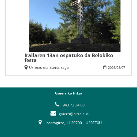
Irailaren 13an ospatuko da Belokiko
festa
Urretxu eta Zumarraga
2026
/
08
/
07
Goierriko Hitza
943 72 34 08
goierri@hitza.eus
Iparragirre, 11 20700 – URRETXU