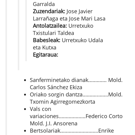
Garralda
Zuzendariak:
Jose Javier
Larrañaga eta Jose Mari Lasa
Antolatzailea:
Urretxuko
Txistulari Taldea
Babesleak:
Urretxuko Udala
eta Kutxa
Egitaraua:
Sanferminetako dianak…………. Mold.
Carlos Sánchez Ekiza
Oriako sorgin dantza………..…….Mold.
Txomin Agirregomezkorta
Vals con
variaciones……………….Federico Corto
Mold. J.I. Ansorena
Bertsolariak………………………Enrike