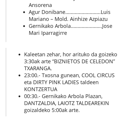
Ansorena
Agur Donibane……………………..Luis
Mariano – Mold. Ainhize Azpiazu
Gernikako Arbola…………………..Jose
Mari Iparragirre
Kaleetan zehar, hor arituko da goizeko
3:30ak arte “BIZNIETOS DE CELEDON”
TXARANGA.
23:00.- Txosna gunean, COOL CIRCUS
eta DIRTY PINK LADIES taldeen
KONTZERTUA
00:30.- Gernikako Arbola Plazan,
DANTZALDIA, LAIOTZ TALDEAREKIN
goizaldeko 5:00ak arte.