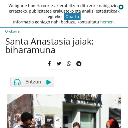
Webgune honek cookie-ak erabiltzen ditu zure nabigazioa
errazteko, publizitatea erakusteko eta analisi estatistikoak
egiteko.
Onartu
Informazio gehiago nahi baduzu, kontsultatu
hemen
.
Orokorra
Santa Anastasia jaiak:
biharamuna