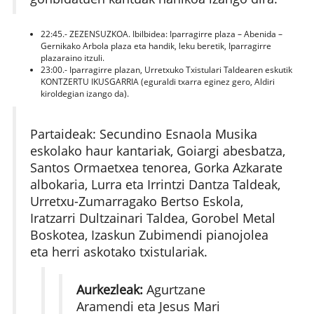
22:45.- ZEZENSUZKOA. Ibilbidea: Iparragirre plaza – Abenida –
Gernikako Arbola plaza eta handik, leku beretik, Iparragirre
plazaraino itzuli.
23:00.- Iparragirre plazan, Urretxuko Txistulari Taldearen eskutik
KONTZERTU IKUSGARRIA (eguraldi txarra eginez gero, Aldiri
kiroldegian izango da).
Partaideak: Secundino Esnaola Musika
eskolako haur kantariak, Goiargi abesbatza,
Santos Ormaetxea tenorea, Gorka Azkarate
albokaria, Lurra eta Irrintzi Dantza Taldeak,
Urretxu-Zumarragako Bertso Eskola,
Iratzarri Dultzainari Taldea, Gorobel Metal
Boskotea, Izaskun Zubimendi pianojolea
eta herri askotako txistulariak.
Aurkezleak:
Agurtzane
Aramendi eta Jesus Mari