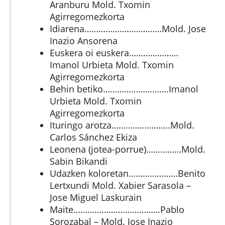
Aranburu Mold. Txomin
Agirregomezkorta
Idiarena……………………………Mold. Jose
Inazio Ansorena
Euskera oi euskera…………………
Imanol Urbieta Mold. Txomin
Agirregomezkorta
Behin betiko……………………….Imanol
Urbieta Mold. Txomin
Agirregomezkorta
Ituringo arotza…………………….Mold.
Carlos Sánchez Ekiza
Leonena (jotea-porrue)……………Mold.
Sabin Bikandi
Udazken koloretan…………………Benito
Lertxundi Mold. Xabier Sarasola –
Jose Miguel Laskurain
Maite……………….………………Pablo
Sorozabal – Mold. Jose Inazio