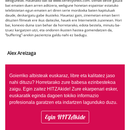
webguneak. Hauetako bat da www.seriesyonkis.com. Izenak beste gauza
bat ematen duen arren aditzera, webgune honetan espainiar estatuko
telebistetan egun ematen ari diren serie mordoxka baten kapituluak
daude, deskargatu gabe ikusteko. Hauetaz gain, zinemetan eman berri
dituzten filmeak ere ikus daitezke, hauek ere Internetetik zuzenean. Hori
bai, konexio duina izan behar da horretarako, edota bestela, minutu ba-
tzuez kargatzen utzi, eta ondoren ikusten hastea gomendatzen da,
“buffering”-arekin pazientzia galdu nahi ez badugu.
Alex Areizaga
Goierriko albisteak euskaraz, libre eta kalitatez jaso
nahi dituzu?
Horretarako zure babesa ezinbestekoa
zaigu. Egin zaitez HITZAkide!
Zure ekarpenari esker,
euskaratik eginda dagoen tokiko informazio
profesionala garatzen eta indartzen lagunduko duzu.
Egin HITZAkide