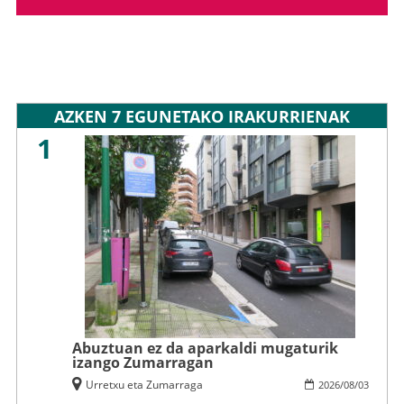
AZKEN 7 EGUNETAKO IRAKURRIENAK
1
Abuztuan ez da aparkaldi mugaturik
izango Zumarragan
Urretxu eta Zumarraga
2026
/
08
/
03