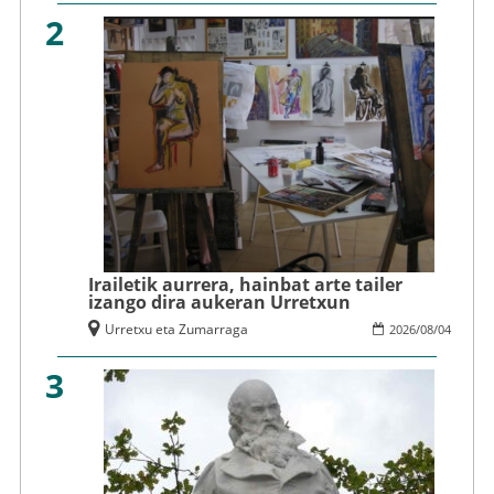
2
Irailetik aurrera, hainbat arte tailer
izango dira aukeran Urretxun
Urretxu eta Zumarraga
2026
/
08
/
04
3