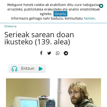
Webgune honek cookie-ak erabiltzen ditu zure nabigazioa
errazteko, publizitatea erakusteko eta analisi estatistikoak
egiteko.
Onartu
Informazio gehiago nahi baduzu, kontsultatu
hemen
.
Orokorra
Serieak sarean doan
ikusteko (139. alea)