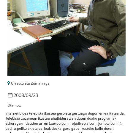
Urretxu eta Zumarraga
2008
/
09
/
23
Otamotz
Internet bidez telebista ikustea gero eta gertuago dugun errealitatea da.
Telebista zuzenean ikustea ahalbideratzen duten doako programak
eskuragarri dauden arren (zattoo.com, rojadirecta.com, jumptv.com…),
badira pelikulak eta serieak deskargatu gabe ikusteko balio duten