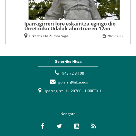
Iparragirreri lore eskaintza egingo dio
Urretxuko Udalak abuztuaren 12an
Urretxu eta Zumarraga
2026
/
08
/
06
Goierriko Hitza
943 72 34 08
goierri@hitza.eus
Iparragirre, 11 20700 – URRETXU
Nor gara