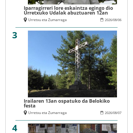
Iparragirreri lore eskaintza egingo dio
Urretxuko Udalak abuztuaren 12an
Urretxu eta Zumarraga
2026
/
08
/
06
3
Irailaren 13an ospatuko da Belokiko
festa
Urretxu eta Zumarraga
2026
/
08
/
07
4