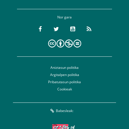
Nor gara
Aniztasun politika
Argitalpen politika
Pribatutasun politika
Cookieak
Babesleak: