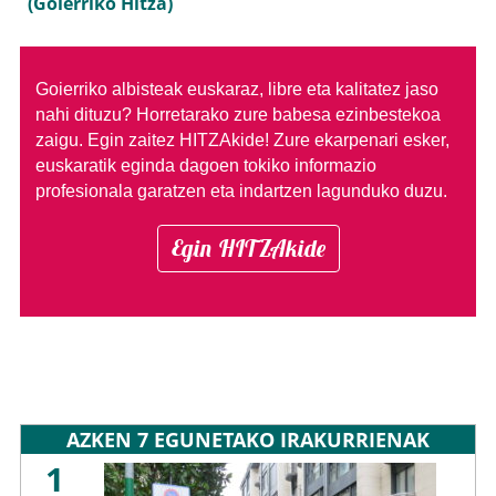
(Goierriko Hitza)
Goierriko albisteak euskaraz, libre eta kalitatez jaso
nahi dituzu?
Horretarako zure babesa ezinbestekoa
zaigu. Egin zaitez HITZAkide!
Zure ekarpenari esker,
euskaratik eginda dagoen tokiko informazio
profesionala garatzen eta indartzen lagunduko duzu.
Egin HITZAkide
AZKEN 7 EGUNETAKO IRAKURRIENAK
1