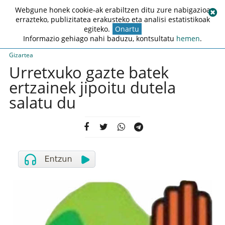
Webgune honek cookie-ak erabiltzen ditu zure nabigazioa
errazteko, publizitatea erakusteko eta analisi estatistikoak
egiteko.
Onartu
Informazio gehiago nahi baduzu, kontsultatu
hemen
.
Gizartea
Urretxuko gazte batek
ertzainek jipoitu dutela
salatu du