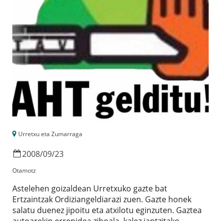
Urretxu eta Zumarraga
2008
/
09
/
23
Otamotz
Astelehen goizaldean Urretxuko gazte bat
Ertzaintzak Ordiziangeldiarazi zuen. Gazte honek
salatu duenez jipoitu eta atxilotu eginzuten. Gaztea
autoarekin errepidea zihoala, kalez jantzitako