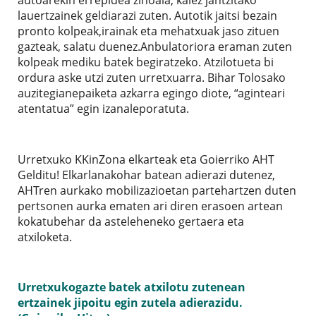
lauertzainek geldiarazi zuten. Autotik jaitsi bezain
pronto kolpeak,irainak eta mehatxuak jaso zituen
gazteak, salatu duenez.Anbulatoriora eraman zuten
kolpeak mediku batek begiratzeko. Atzilotueta bi
ordura aske utzi zuten urretxuarra. Bihar Tolosako
auzitegianepaiketa azkarra egingo diote, “aginteari
atentatua” egin izanaleporatuta.
Urretxuko KKinZona elkarteak eta Goierriko AHT
Gelditu! Elkarlanakohar batean adierazi dutenez,
AHTren aurkako mobilizazioetan partehartzen duten
pertsonen aurka ematen ari diren erasoen artean
kokatubehar da asteleheneko gertaera eta
atxiloketa.
Urretxukogazte batek atxilotu zutenean
ertzainek jipoitu egin zutela adierazidu.