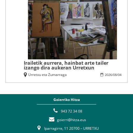
Irailetik aurrera, hainbat arte tailer
izango dira aukeran Urretxun
Urretxu eta Zumarraga
2026
/
08
/
04
Goierriko Hitza
943 72 34 08
goierri@hitza.eus
Iparragirre, 11 20700 – URRETXU