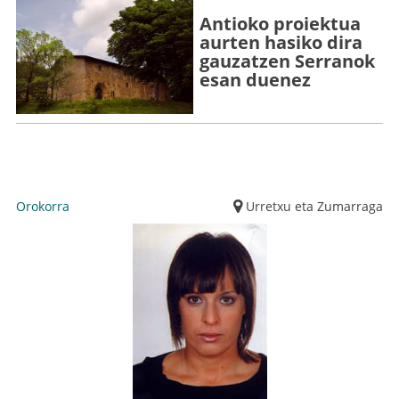
Antioko proiektua
aurten hasiko dira
gauzatzen Serranok
esan duenez
Orokorra
Urretxu eta Zumarraga