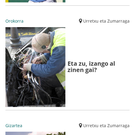
Orokorra
Urretxu eta Zumarraga
Eta zu, izango al
zinen gai?
Gizartea
Urretxu eta Zumarraga