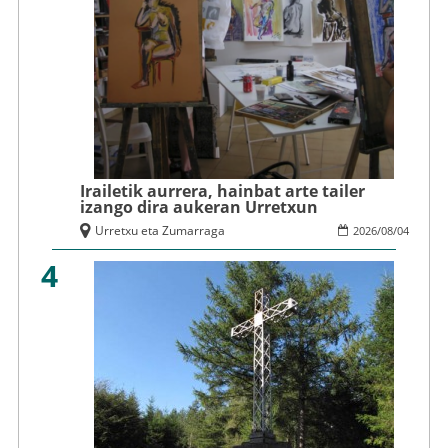
Irailetik aurrera, hainbat arte tailer
izango dira aukeran Urretxun
Urretxu eta Zumarraga
2026
/
08
/
04
4