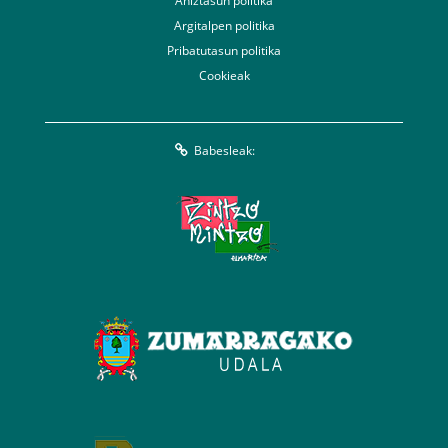
Aniztasun politika
Argitalpen politika
Pribatutasun politika
Cookieak
Babesleak: