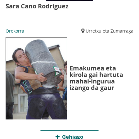
Sara Cano Rodriguez
Orokorra
Urretxu eta Zumarraga
Emakumea eta
kirola gai hartuta
mahai-ingurua
izango da gaur
Gehiago