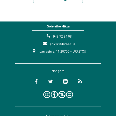
Goierriko Hitza
943 72 34 08
goierri@hitza.eus
Iparragirre, 11 20700 – URRETXU
Nor gara