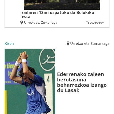
Irailaren 13an ospatuko da Belokiko
festa
Urretxu eta Zumarraga
2026
/
08
/
07
Kirola
Urretxu eta Zumarraga
Ederrenako zaleen
berotasuna
beharrezkoa izango
du Lasak