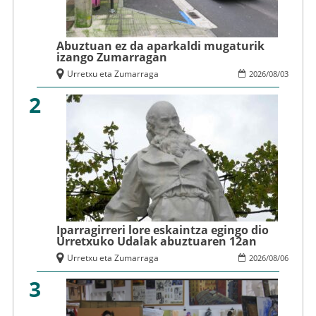
Abuztuan ez da aparkaldi mugaturik
izango Zumarragan
Urretxu eta Zumarraga
2026
/
08
/
03
2
Iparragirreri lore eskaintza egingo dio
Urretxuko Udalak abuztuaren 12an
Urretxu eta Zumarraga
2026
/
08
/
06
3