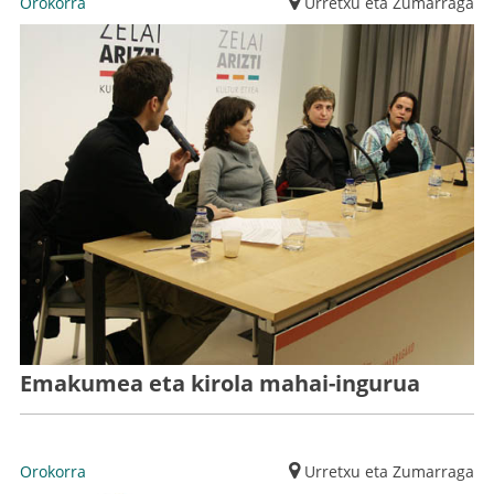
Orokorra
Urretxu eta Zumarraga
Emakumea eta kirola mahai-ingurua
Orokorra
Urretxu eta Zumarraga