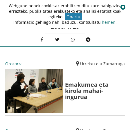
Webgune honek cookie-ak erabiltzen ditu zure nabigazioa
errazteko, publizitatea erakusteko eta analisi estatistikoak
egiteko.
Onartu
Informazio gehiago nahi baduzu, kontsultatu
hemen
.
2009/1/29
Orokorra
Urretxu eta Zumarraga
Emakumea eta
kirola mahai-
ingurua