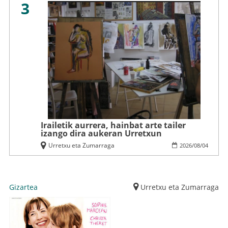
3
Irailetik aurrera, hainbat arte tailer
izango dira aukeran Urretxun
Urretxu eta Zumarraga
2026
/
08
/
04
Gizartea
Urretxu eta Zumarraga