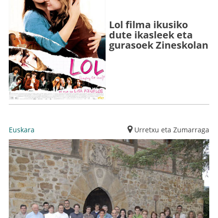
Lol filma ikusiko
dute ikasleek eta
gurasoek Zineskolan
Euskara
Urretxu eta Zumarraga