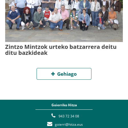
Zintzo Mintzok urteko batzarrera deitu
ditu bazkideak
Gehiago
Goierriko Hitza
943 72 34 08
goierri@hitza.eus