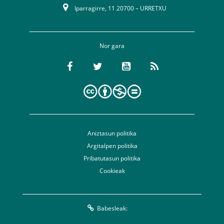
Iparragirre, 11 20700 – URRETXU
Nor gara
Aniztasun politika
Argitalpen politika
Pribatutasun politika
Cookieak
Babesleak: