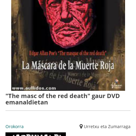
"The masc of the red death" gaur DVD
emanaldietan
Orokorra
Urretxu eta Zumarraga