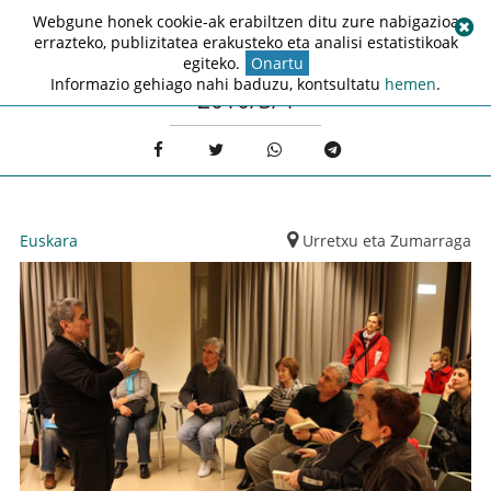
Webgune honek cookie-ak erabiltzen ditu zure nabigazioa
errazteko, publizitatea erakusteko eta analisi estatistikoak
egiteko.
Onartu
Informazio gehiago nahi baduzu, kontsultatu
hemen
.
2010/3/4
Euskara
Urretxu eta Zumarraga