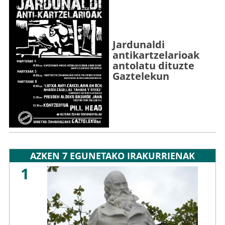
Jardunaldi
antikartzelarioak
antolatu dituzte
Gaztelekun
AZKEN 7 EGUNETAKO IRAKURRIENAK
1