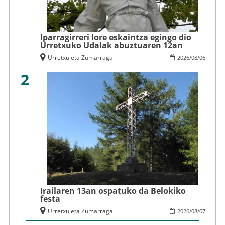
Iparragirreri lore eskaintza egingo dio
Urretxuko Udalak abuztuaren 12an
Urretxu eta Zumarraga
2026
/
08
/
06
2
Irailaren 13an ospatuko da Belokiko
festa
Urretxu eta Zumarraga
2026
/
08
/
07