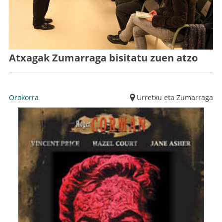
Atxagak Zumarraga bisitatu zuen atzo
Orokorra
Urretxu eta Zumarraga