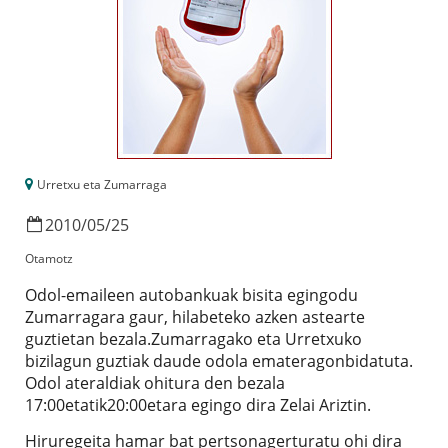
Urretxu eta Zumarraga
2010
/
05
/
25
Otamotz
Odol-emaileen autobankuak bisita egingodu
Zumarragara gaur, hilabeteko azken astearte
guztietan bezala.Zumarragako eta Urretxuko
bizilagun guztiak daude odola emateragonbidatuta.
Odol ateraldiak ohitura den bezala
17:00etatik20:00etara egingo dira Zelai Ariztin.
Hiruregeita hamar bat pertsonagerturatu ohi dira