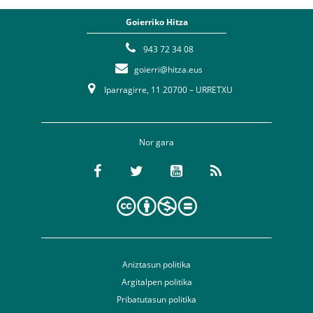
Goierriko Hitza
943 72 34 08
goierri@hitza.eus
Iparragirre, 11 20700 – URRETXU
Nor gara
Aniztasun politika
Argitalpen politika
Pribatutasun politika