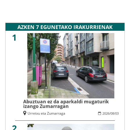
AZKEN 7 EGUNETAKO IRAKURRIENAK
1
Abuztuan ez da aparkaldi mugaturik
izango Zumarragan
Urretxu eta Zumarraga
2026
/
08
/
03
2