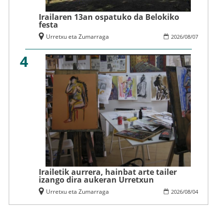
Irailaren 13an ospatuko da Belokiko
festa
Urretxu eta Zumarraga
2026
/
08
/
07
4
Irailetik aurrera, hainbat arte tailer
izango dira aukeran Urretxun
Urretxu eta Zumarraga
2026
/
08
/
04