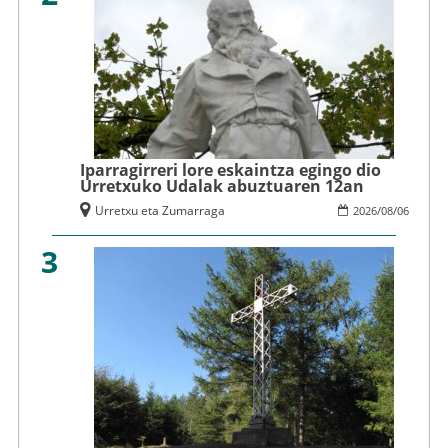
Iparragirreri lore eskaintza egingo dio
Urretxuko Udalak abuztuaren 12an
Urretxu eta Zumarraga
2026
/
08
/
06
3