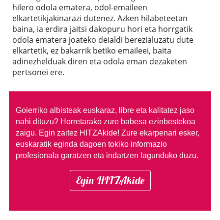
hilero odola ematera, odol-emaileen
elkartetikjakinarazi dutenez. Azken hilabeteetan
baina, ia erdira jaitsi dakopuru hori eta horrgatik
odola ematera joateko deialdi berezialuzatu dute
elkartetik, ez bakarrik betiko emaileei, baita
adinezhelduak diren eta odola eman dezaketen
pertsonei ere.
Goierriko albisteak euskaraz, libre eta kalitatez jaso
nahi dituzu?
Horretarako zure babesa ezinbestekoa
zaigu. Egin zaitez HITZAkide!
Zure ekarpenari esker,
euskaratik eginda dagoen tokiko informazio
profesionala garatzen eta indartzen lagunduko duzu.
Egin HITZAkide