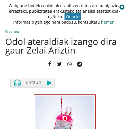
Webgune honek cookie-ak erabiltzen ditu zure nabigazioa
errazteko, publizitatea erakusteko eta analisi estatistikoak
egiteko.
Onartu
Informazio gehiago nahi baduzu, kontsultatu
hemen
.
Gizartea
Odol ateraldiak izango dira
gaur Zelai Ariztin