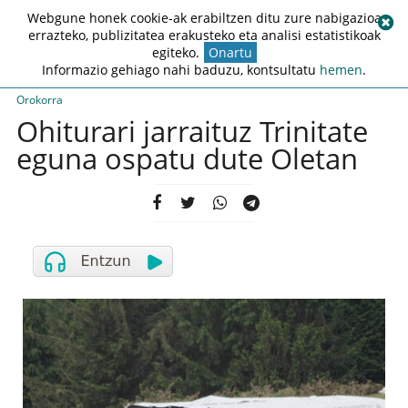
Webgune honek cookie-ak erabiltzen ditu zure nabigazioa
errazteko, publizitatea erakusteko eta analisi estatistikoak
egiteko.
Onartu
Informazio gehiago nahi baduzu, kontsultatu
hemen
.
Orokorra
Ohiturari jarraituz Trinitate
eguna ospatu dute Oletan