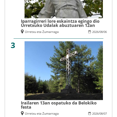
Iparragirreri lore eskaintza egingo dio
Urretxuko Udalak abuztuaren 12an
Urretxu eta Zumarraga
2026
/
08
/
06
3
Irailaren 13an ospatuko da Belokiko
festa
Urretxu eta Zumarraga
2026
/
08
/
07