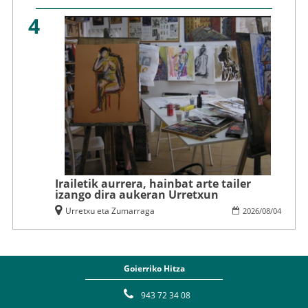
4
Irailetik aurrera, hainbat arte tailer
izango dira aukeran Urretxun
Urretxu eta Zumarraga
2026
/
08
/
04
Goierriko Hitza
943 72 34 08