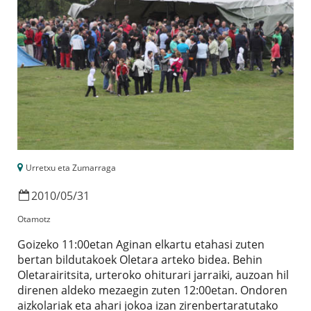
Urretxu eta Zumarraga
2010
/
05
/
31
Otamotz
Goizeko 11:00etan Aginan elkartu etahasi zuten
bertan bildutakoek Oletara arteko bidea. Behin
Oletarairitsita, urteroko ohiturari jarraiki, auzoan hil
direnen aldeko mezaegin zuten 12:00etan. Ondoren
aizkolariak eta ahari jokoa izan zirenbertaratutako