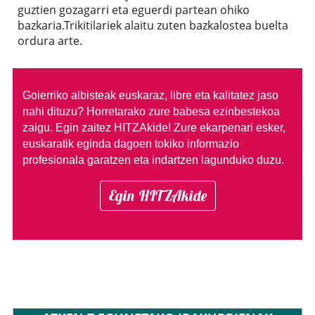
guztien gozagarri eta eguerdi partean ohiko
bazkaria.Trikitilariek alaitu zuten bazkalostea buelta
ordura arte.
Goierriko albisteak euskaraz, libre eta kalitatez jaso
nahi dituzu?
Horretarako zure babesa ezinbestekoa
zaigu. Egin zaitez HITZAkide!
Zure ekarpenari esker,
euskaratik eginda dagoen tokiko informazio
profesionala garatzen eta indartzen lagunduko duzu.
Egin HITZAkide