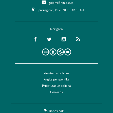
goierri@hitza.eus
Iparragirre, 11 20700 – URRETXU
Nor gara
Aniztasun politika
Argitalpen politika
Pribatutasun politika
Cookieak
Babesleak: