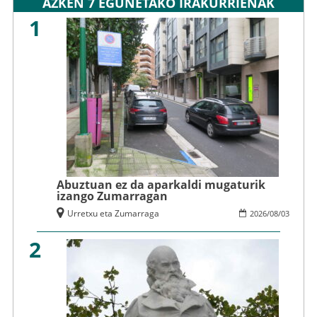
AZKEN 7 EGUNETAKO IRAKURRIENAK
1
Abuztuan ez da aparkaldi mugaturik
izango Zumarragan
Urretxu eta Zumarraga
2026
/
08
/
03
2