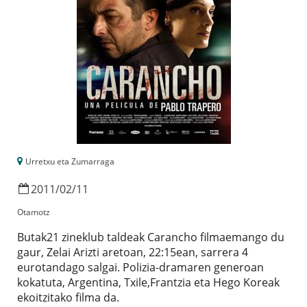
Urretxu eta Zumarraga
2011
/
02
/
11
Otamotz
Butak21 zineklub taldeak Carancho filmaemango du
gaur, Zelai Arizti aretoan, 22:15ean, sarrera 4
eurotandago salgai. Polizia-dramaren generoan
kokatuta, Argentina, Txile,Frantzia eta Hego Koreak
ekoitzitako filma da.