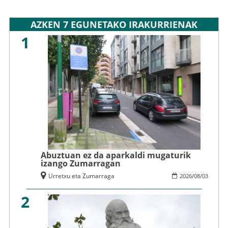
AZKEN 7 EGUNETAKO IRAKURRIENAK
1
Abuztuan ez da aparkaldi mugaturik
izango Zumarragan
Urretxu eta Zumarraga
2026
/
08
/
03
2