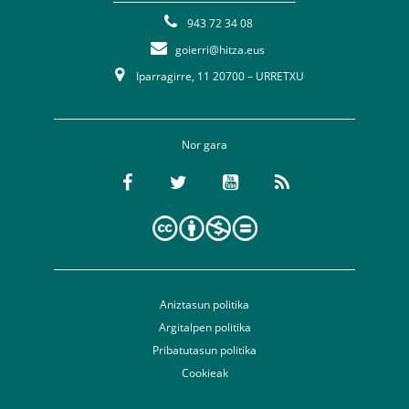
943 72 34 08
goierri@hitza.eus
Iparragirre, 11 20700 – URRETXU
Nor gara
Aniztasun politika
Argitalpen politika
Pribatutasun politika
Cookieak