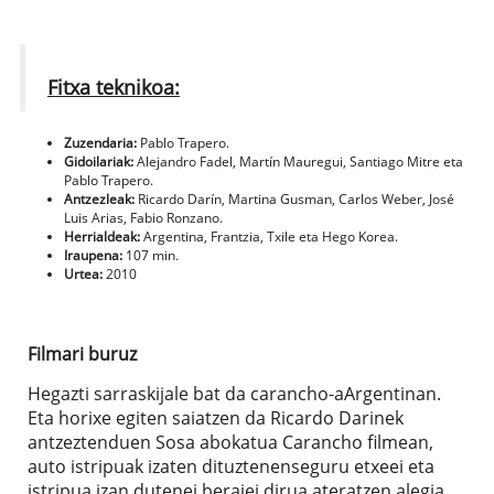
Fitxa teknikoa:
Zuzendaria:
Pablo Trapero.
Gidoilariak:
Alejandro Fadel, Martín Mauregui, Santiago Mitre eta
Pablo Trapero.
Antzezleak:
Ricardo Darín, Martina Gusman, Carlos Weber, José
Luis Arias, Fabio Ronzano.
Herrialdeak:
Argentina, Frantzia, Txile eta Hego Korea.
Iraupena:
107 min.
Urtea:
2010
Filmari buruz
Hegazti sarraskijale bat da carancho-aArgentinan.
Eta horixe egiten saiatzen da Ricardo Darinek
antzeztenduen Sosa abokatua Carancho filmean,
auto istripuak izaten dituztenenseguru etxeei eta
istripua izan dutenei beraiei dirua ateratzen,alegia.