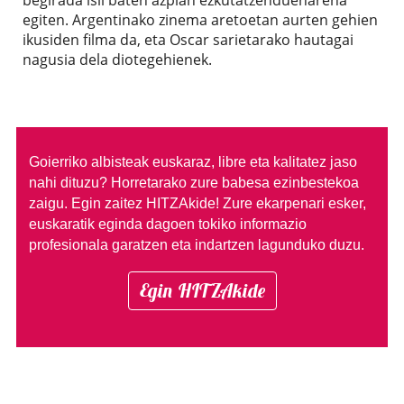
begirada isil baten azpian ezkutatzenduenarena
egiten. Argentinako zinema aretoetan aurten gehien
ikusiden filma da, eta Oscar sarietarako hautagai
nagusia dela diotegehienek.
Goierriko albisteak euskaraz, libre eta kalitatez jaso
nahi dituzu?
Horretarako zure babesa ezinbestekoa
zaigu. Egin zaitez HITZAkide!
Zure ekarpenari esker,
euskaratik eginda dagoen tokiko informazio
profesionala garatzen eta indartzen lagunduko duzu.
Egin HITZAkide