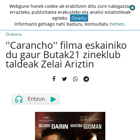
Webgune honek cookie-ak erabiltzen ditu zure nabigazioa
errazteko, publizitatea erakusteko eta analisi estatistikoak
egiteko.
Onartu
Informazio gehiago nahi baduzu, kontsultatu
hemen
.
Orokorra
''Carancho'' filma eskainiko
du gaur Butak21 zineklub
taldeak Zelai Ariztin