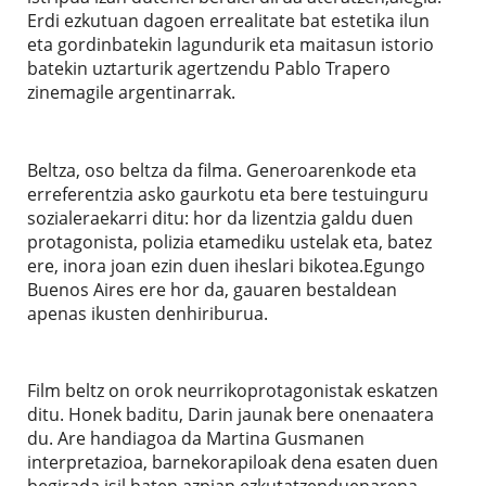
Erdi ezkutuan dagoen errealitate bat estetika ilun
eta gordinbatekin lagundurik eta maitasun istorio
batekin uztarturik agertzendu Pablo Trapero
zinemagile argentinarrak.
Beltza, oso beltza da filma. Generoarenkode eta
erreferentzia asko gaurkotu eta bere testuinguru
sozialeraekarri ditu: hor da lizentzia galdu duen
protagonista, polizia etamediku ustelak eta, batez
ere, inora joan ezin duen iheslari bikotea.Egungo
Buenos Aires ere hor da, gauaren bestaldean
apenas ikusten denhiriburua.
Film beltz on orok neurrikoprotagonistak eskatzen
ditu. Honek baditu, Darin jaunak bere onenaatera
du. Are handiagoa da Martina Gusmanen
interpretazioa, barnekorapiloak dena esaten duen