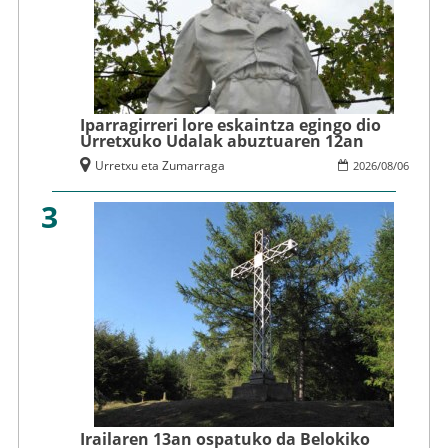
Iparragirreri lore eskaintza egingo dio
Urretxuko Udalak abuztuaren 12an
Urretxu eta Zumarraga
2026
/
08
/
06
3
Irailaren 13an ospatuko da Belokiko