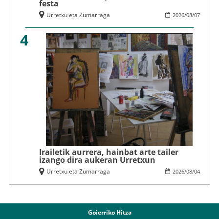
festa
Urretxu eta Zumarraga
2026
/
08
/
07
4
Irailetik aurrera, hainbat arte tailer
izango dira aukeran Urretxun
Urretxu eta Zumarraga
2026
/
08
/
04
Goierriko Hitza