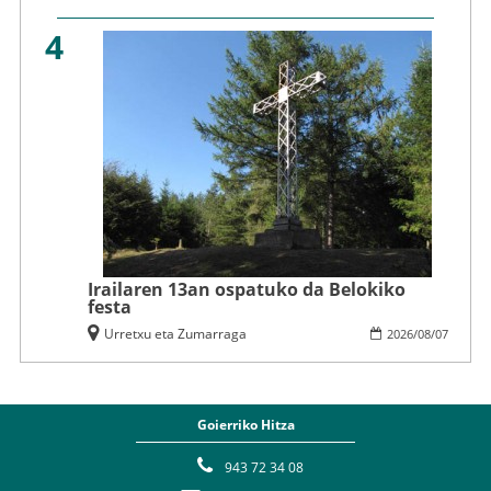
4
Irailaren 13an ospatuko da Belokiko
festa
Urretxu eta Zumarraga
2026
/
08
/
07
Goierriko Hitza
943 72 34 08