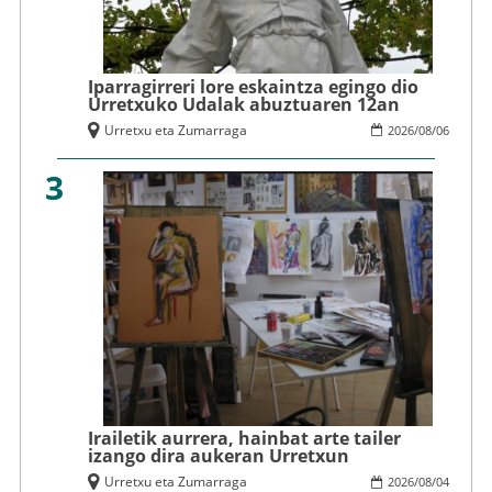
Iparragirreri lore eskaintza egingo dio
Urretxuko Udalak abuztuaren 12an
Urretxu eta Zumarraga
2026
/
08
/
06
3
Irailetik aurrera, hainbat arte tailer
izango dira aukeran Urretxun
Urretxu eta Zumarraga
2026
/
08
/
04