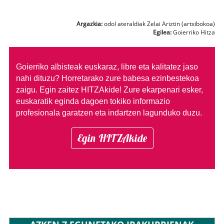
Argazkia:
odol ateraldiak Zelai Ariztin (artxibokoa)
Egilea:
Goierriko Hitza
Goierriko albisteak euskaraz, libre eta kalitatez jaso
nahi dituzu?
Horretarako zure babesa ezinbestekoa
zaigu. Egin zaitez HITZAkide!
Zure ekarpenari esker,
euskaratik eginda dagoen tokiko informazio
profesionala garatzen eta indartzen lagunduko duzu.
Egin HITZAkide