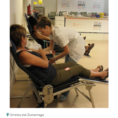
Urretxu eta Zumarraga