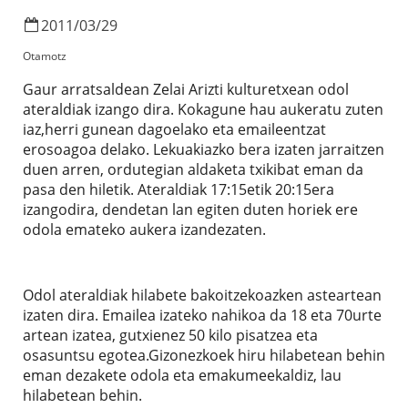
2011
/
03
/
29
Otamotz
Gaur arratsaldean Zelai Arizti kulturetxean odol
ateraldiak izango dira. Kokagune hau aukeratu zuten
iaz,herri gunean dagoelako eta emaileentzat
erosoagoa delako. Lekuakiazko bera izaten jarraitzen
duen arren, ordutegian aldaketa txikibat eman da
pasa den hiletik. Ateraldiak 17:15etik 20:15era
izangodira, dendetan lan egiten duten horiek ere
odola emateko aukera izandezaten.
Odol ateraldiak hilabete bakoitzekoazken asteartean
izaten dira. Emailea izateko nahikoa da 18 eta 70urte
artean izatea, gutxienez 50 kilo pisatzea eta
osasuntsu egotea.Gizonezkoek hiru hilabetean behin
eman dezakete odola eta emakumeekaldiz, lau
hilabetean behin.