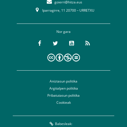
goierri@hitza.eus
Iparragirre, 11 20700 – URRETXU
Nor gara
Aniztasun politika
Argitalpen politika
Pribatutasun politika
Cookieak
Babesleak: