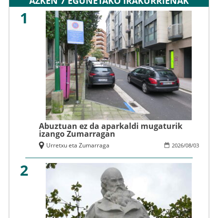
AZKEN 7 EGUNETAKO IRAKURRIENAK
1
Abuztuan ez da aparkaldi mugaturik
izango Zumarragan
Urretxu eta Zumarraga
2026
/
08
/
03
2