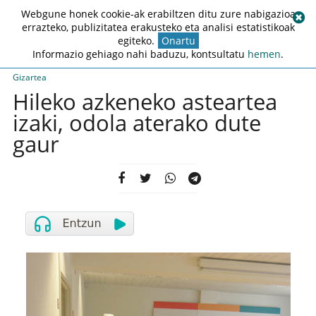
Webgune honek cookie-ak erabiltzen ditu zure nabigazioa
errazteko, publizitatea erakusteko eta analisi estatistikoak
egiteko.
Onartu
Informazio gehiago nahi baduzu, kontsultatu
hemen
.
Gizartea
Hileko azkeneko asteartea
izaki, odola aterako dute
gaur