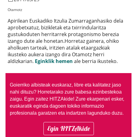
Otamotz
Apirilean Euskadiko Itzulia Zumarraganhasiko dela
aprobetxatuz, bizikletak eta txirrindularitza
gustukoduten herritarrek protagonismo berezia
izango dute ale honetan.Horretaz gainera, ohiko
aholkuen tarteak, iritzien atalak etaargazkiak
ikusteko aukera izango dira Otamotz herri
aldizkarian.
Eginklik hemen
ale berria ikusteko.
Goierriko albisteak euskaraz, libre eta kalitatez jaso
nahi dituzu?
Horretarako zure babesa ezinbestekoa
zaigu. Egin zaitez HITZAkide!
Zure ekarpenari esker,
euskaratik eginda dagoen tokiko informazio
profesionala garatzen eta indartzen lagunduko duzu.
Egin HITZAkide