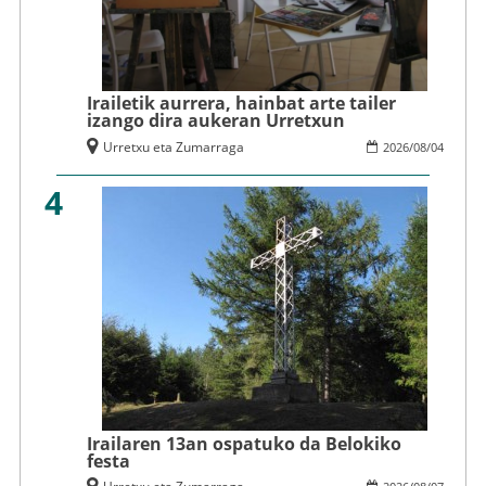
Irailetik aurrera, hainbat arte tailer
izango dira aukeran Urretxun
Urretxu eta Zumarraga
2026
/
08
/
04
4
Irailaren 13an ospatuko da Belokiko
festa