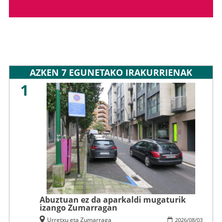
AZKEN 7 EGUNETAKO IRAKURRIENAK
1
Abuztuan ez da aparkaldi mugaturik
izango Zumarragan
Urretxu eta Zumarraga
2026
/
08
/
03