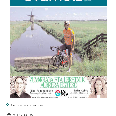
Urretxu eta Zumarraga
2011
/
03
/
29