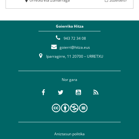
Urretxu eta Zumarraga
2026
/
08
/
07
Goierriko Hitza
943 72 34 08
goierri@hitza.eus
Iparragirre, 11 20700 – URRETXU
Nor gara
Aniztasun politika