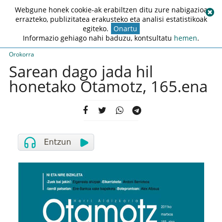
Webgune honek cookie-ak erabiltzen ditu zure nabigazioa
errazteko, publizitatea erakusteko eta analisi estatistikoak
egiteko.
Onartu
Informazio gehiago nahi baduzu, kontsultatu
hemen
.
Orokorra
Sarean dago jada hil
honetako Otamotz, 165.ena