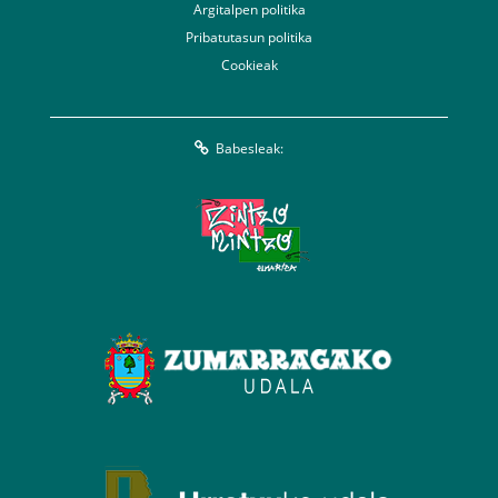
Argitalpen politika
Pribatutasun politika
Cookieak
Babesleak: