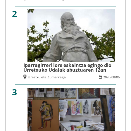
2
Iparragirreri lore eskaintza egingo dio
Urretxuko Udalak abuztuaren 12an
Urretxu eta Zumarraga
2026
/
08
/
06
3