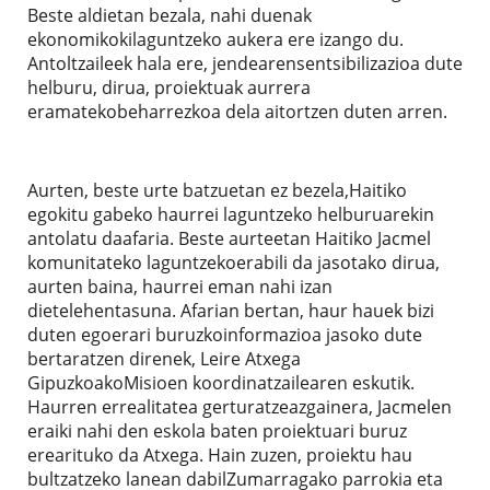
Beste aldietan bezala, nahi duenak
ekonomikokilaguntzeko aukera ere izango du.
Antoltzaileek hala ere, jendearensentsibilizazioa dute
helburu, dirua, proiektuak aurrera
eramatekobeharrezkoa dela aitortzen duten arren.
Aurten, beste urte batzuetan ez bezela,Haitiko
egokitu gabeko haurrei laguntzeko helburuarekin
antolatu daafaria. Beste aurteetan Haitiko Jacmel
komunitateko laguntzekoerabili da jasotako dirua,
aurten baina, haurrei eman nahi izan
dietelehentasuna. Afarian bertan, haur hauek bizi
duten egoerari buruzkoinformazioa jasoko dute
bertaratzen direnek, Leire Atxega
GipuzkoakoMisioen koordinatzailearen eskutik.
Haurren errealitatea gerturatzeazgainera, Jacmelen
eraiki nahi den eskola baten proiektuari buruz
erearituko da Atxega. Hain zuzen, proiektu hau
bultzatzeko lanean dabilZumarragako parrokia eta