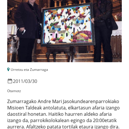
Urretxu eta Zumarraga
2011
/
03
/
30
Otamotz
Zumarragako Andre Mari Jasokundearenparrokiako
Misioen Taldeak antolatuta, elkartasun afaria izango
daostiral honetan. Haitiko haurren aldeko afaria
izango da, parrokikolokalean egingo da 20:00etatik
aurrera. Afaltzeko patata tortilak etaura izango dira.