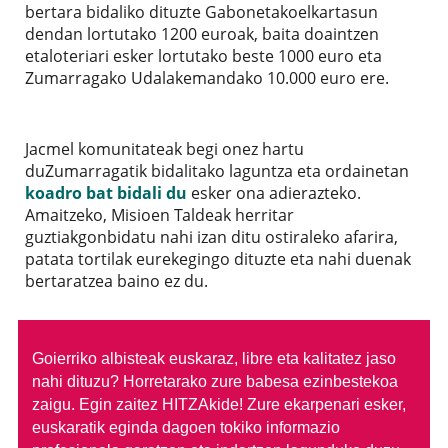
bertara bidaliko dituzte Gabonetakoelkartasun
dendan lortutako 1200 euroak, baita doaintzen
etaloteriari esker lortutako beste 1000 euro eta
Zumarragako Udalakemandako 10.000 euro ere.
Jacmel komunitateak begi onez hartu
duZumarragatik bidalitako laguntza eta ordainetan
koadro bat bidali du
esker ona adierazteko.
Amaitzeko, Misioen Taldeak herritar
guztiakgonbidatu nahi izan ditu ostiraleko afarira,
patata tortilak eurekegingo dituzte eta nahi duenak
bertaratzea baino ez du.
Goierriko albisteak euskaraz, libre eta kalitatez jaso
nahi dituzu?
Horretarako zure babesa ezinbestekoa
zaigu. Egin zaitez HITZAkide!
Zure ekarpenari esker,
euskaratik eginda dagoen tokiko informazio