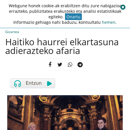
Webgune honek cookie-ak erabiltzen ditu zure nabigazioa
errazteko, publizitatea erakusteko eta analisi estatistikoak
egiteko.
Onartu
Informazio gehiago nahi baduzu, kontsultatu
hemen
.
Gizartea
Haitiko haurrei elkartasuna
adierazteko afaria