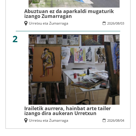
Abuztuan ez da aparkaldi mugaturik
izango Zumarragan
Urretxu eta Zumarraga
2026
/
08
/
03
2
Irailetik aurrera, hainbat arte tailer
izango dira aukeran Urretxun
Urretxu eta Zumarraga
2026
/
08
/
04