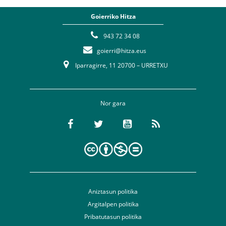
Goierriko Hitza
943 72 34 08
goierri@hitza.eus
Iparragirre, 11 20700 – URRETXU
Nor gara
Aniztasun politika
Argitalpen politika
Pribatutasun politika