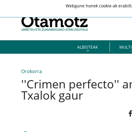
Webgune honek cookie-ak erabiltze
ALBISTEAK
MULTI
Orokorra
''Crimen perfecto'' 
Txalok gaur