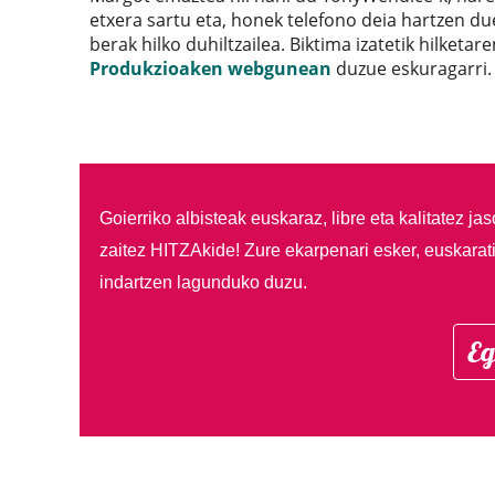
etxera sartu eta, honek telefono deia hartzen d
berak hilko duhiltzailea. Biktima izatetik hilke
Produkzioaken webgunean
duzue eskuragarri.
Goierriko albisteak euskaraz, libre eta kalitatez ja
zaitez HITZAkide!
Zure ekarpenari esker, euskarat
indartzen lagunduko duzu.
Eg