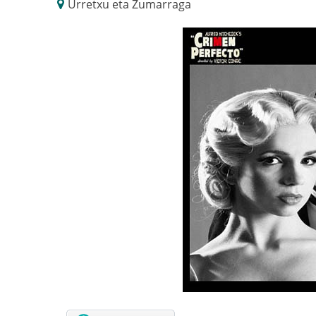
Urretxu eta Zumarraga