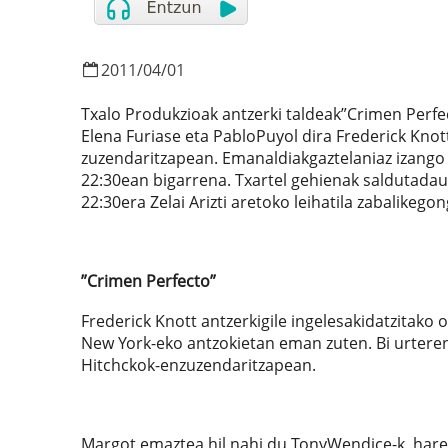
2011
/
04
/
01
Txalo Produkzioak antzerki taldeak”Crimen Perfect
Elena Furiase eta PabloPuyol dira Frederick Kno
zuzendaritzapean. Emanaldiakgaztelaniaz izango d
22:30ean bigarrena. Txartel gehienak saldutada
22:30era Zelai Arizti aretoko leihatila zabalikeg
”Crimen Perfecto”
Frederick Knott antzerkigile ingelesakidatzitako
New York-eko antzokietan eman zuten. Bi urteren
Hitchckok-enzuzendaritzapean.
Margot emaztea hil nahi du TonyWendice-k, haren