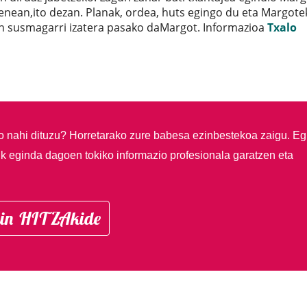
uenean,ito dezan. Planak, ordea, huts egingo du eta Margote
taren susmagarri izatera pasako daMargot. Informazioa
Txalo
so nahi dituzu?
Horretarako zure babesa ezinbestekoa zaigu. Eg
ik eginda dagoen tokiko informazio profesionala garatzen eta
in HITZAkide