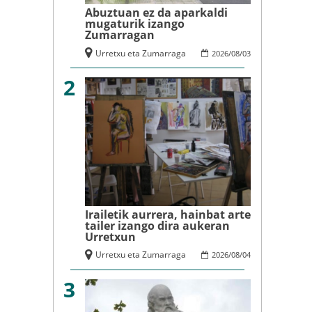
Abuztuan ez da aparkaldi
mugaturik izango
Zumarragan
Urretxu eta Zumarraga
2026
/
08
/
03
2
Irailetik aurrera, hainbat arte
tailer izango dira aukeran
Urretxun
Urretxu eta Zumarraga
2026
/
08
/
04
3