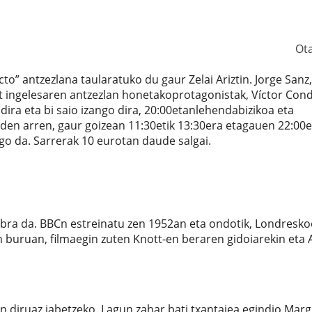
Ot
o” antzezlana taularatuko du gaur Zelai Ariztin. Jorge Sanz,
tt ingelesaren antzezlan honetakoprotagonistak, Víctor Con
ira eta bi saio izango dira, 20:00etanlehendabizikoa eta
uden arren, gaur goizean
11:30etik 13:30era etagauen 22:00e
ongo da. Sarrerak 10 eurotan daude salgai.
 obra da. BBCn estreinatu zen 1952an eta ondotik, Londresko
 buruan, filmaegin zuten Knott-en beraren gidoiarekin eta 
 diruaz jabetzeko. Lagun zahar bati txantajea egindio Mar