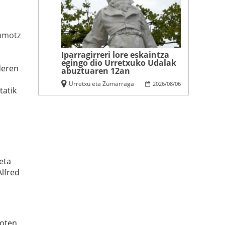
amotz
Iparragirreri lore eskaintza
egingo dio Urretxuko Udalak
deren
abuztuaren 12an
Urretxu eta Zumarraga
2026
/
08
/
06
tatik
eta
Alfred
goten