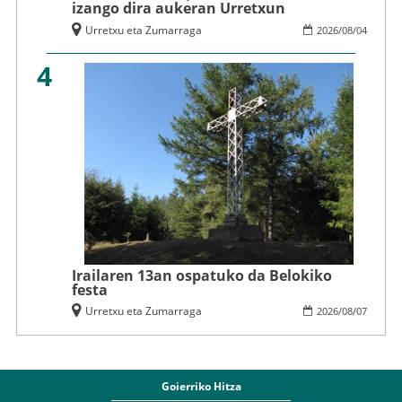
izango dira aukeran Urretxun
Urretxu eta Zumarraga
2026
/
08
/
04
4
Irailaren 13an ospatuko da Belokiko
festa
Urretxu eta Zumarraga
2026
/
08
/
07
Goierriko Hitza