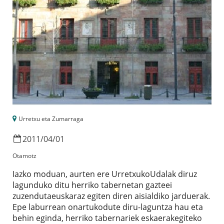
Urretxu eta Zumarraga
2011
/
04
/
01
Otamotz
Iazko moduan, aurten ere UrretxukoUdalak diruz
lagunduko ditu herriko tabernetan gazteei
zuzendutaeuskaraz egiten diren aisialdiko jarduerak.
Epe laburrean onartukodute diru-laguntza hau eta
behin eginda, herriko tabernariek eskaerakegiteko