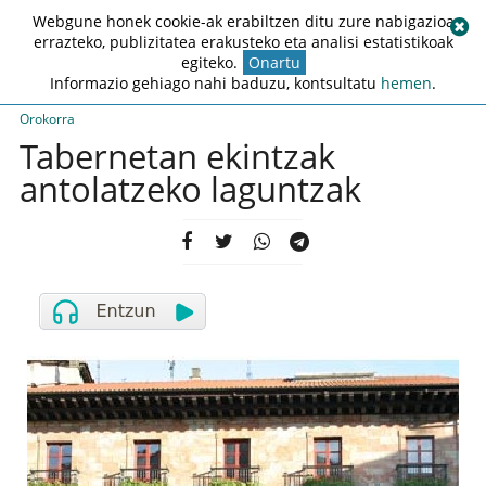
Webgune honek cookie-ak erabiltzen ditu zure nabigazioa
errazteko, publizitatea erakusteko eta analisi estatistikoak
egiteko.
Onartu
Informazio gehiago nahi baduzu, kontsultatu
hemen
.
Orokorra
Tabernetan ekintzak
antolatzeko laguntzak