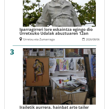
Iparragirreri lore eskaintza egingo dio
Urretxuko Udalak abuztuaren 12an
Urretxu eta Zumarraga
2026
/
08
/
06
3
Irailetik aurrera, hainbat arte tailer