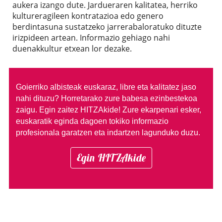
aukera izango dute. Jardueraren kalitatea, herriko
kultureragileen kontratazioa edo genero
berdintasuna sustatzeko jarrerabaloratuko dituzte
irizpideen artean. Informazio gehiago nahi
duenakkultur etxean lor dezake.
Goierriko albisteak euskaraz, libre eta kalitatez jaso
nahi dituzu?
Horretarako zure babesa ezinbestekoa
zaigu. Egin zaitez HITZAkide!
Zure ekarpenari esker,
euskaratik eginda dagoen tokiko informazio
profesionala garatzen eta indartzen lagunduko duzu.
Egin HITZAkide