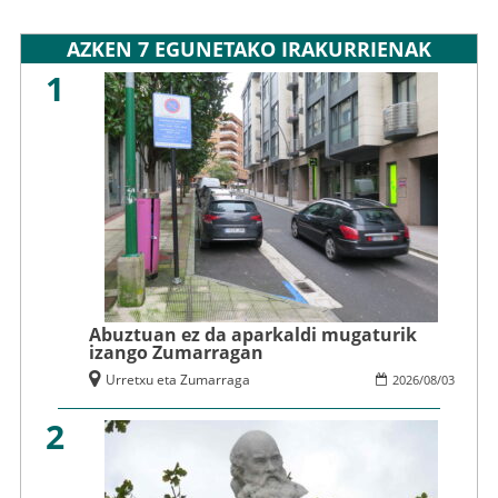
AZKEN 7 EGUNETAKO IRAKURRIENAK
1
Abuztuan ez da aparkaldi mugaturik
izango Zumarragan
Urretxu eta Zumarraga
2026
/
08
/
03
2