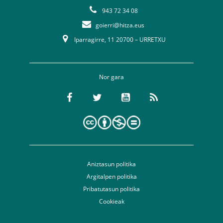
943 72 34 08
goierri@hitza.eus
Iparragirre, 11 20700 – URRETXU
Nor gara
Aniztasun politika
Argitalpen politika
Pribatutasun politika
Cookieak