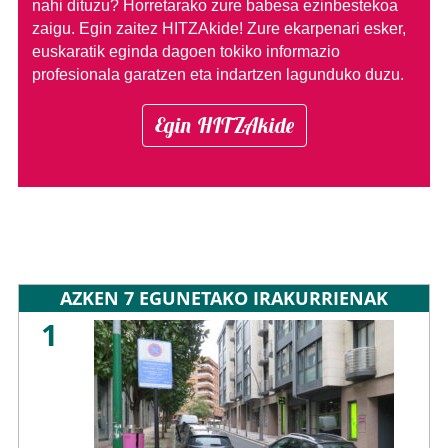
nahi dituzu?
Horretarako zure babesa ezinbestekoa
zaigu. Egin zaitez HITZAkide!
Zure ekarpenari esker,
euskaratik eginda dagoen tokiko informazio
profesionala garatzen eta indartzen lagunduko duzu.
Egin HITZAkide
AZKEN 7 EGUNETAKO IRAKURRIENAK
1