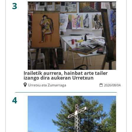
3
Irailetik aurrera, hainbat arte tailer
izango dira aukeran Urretxun
Urretxu eta Zumarraga
2026
/
08
/
04
4