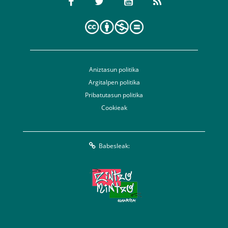
Aniztasun politika
Argitalpen politika
Pribatutasun politika
Cookieak
Babesleak: