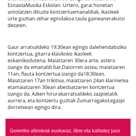
EsnaolaMusika Eskolan. Urtero, garai honetan
antolatzen dituzte kontzertuemanaldiak, ikasleek
urte guztian zehar egindakoa taula gaineanerakutsi
dezaten.
Gaur arratsaldeko 19:30ean egingo dalehendabiziko
kontzertua, gitarra klasikoko ikasleek
eskainikodutena. Maiatzaren 30era arte, astero
izango da emanaldi bat.Datorren astea, maiatzaren
11an, flauta kontzertua izango da18:30ean.
Maiatzaren 17an trikitixa, maiatzaren 24an klarinetea
etamaiatzaren 30ean abesbatzaren kontzertua
izango da. Azken hirurakarratsaldeko zazpietatik
aurrera, eta kontzertu guztiak ZumarragakoLegazpi
dorretxean egingo dira.
Goierriko albisteak euskaraz, libre eta kalitatez jaso