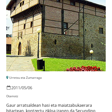
Urretxu eta Zumarraga
2011
/
05
/
06
Otamotz
Gaur arratsaldean hasi eta maiatzabukaerara
bitartean, kontzertu zikloa izango da Secundino