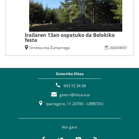
Irailaren 13an ospatuko da Belokiko
festa
Urretxu eta Zumarraga
2026
/
08
/
07
Goierriko Hitza
943 72 34 08
goierri@hitza.eus
Iparragirre, 11 20700 – URRETXU
Nor gara