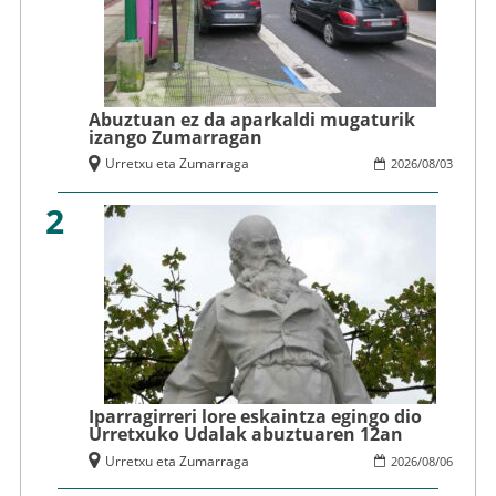
Abuztuan ez da aparkaldi mugaturik
izango Zumarragan
Urretxu eta Zumarraga
2026
/
08
/
03
2
Iparragirreri lore eskaintza egingo dio
Urretxuko Udalak abuztuaren 12an
Urretxu eta Zumarraga
2026
/
08
/
06