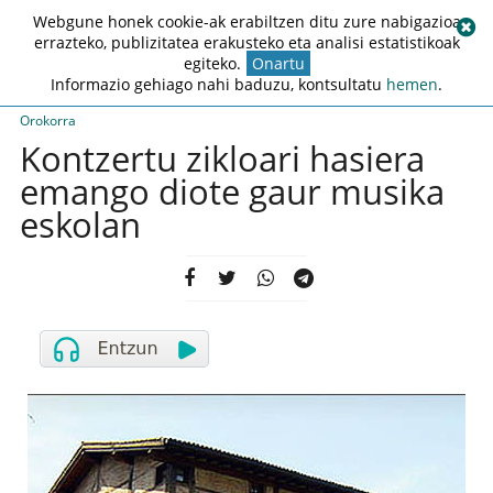
Webgune honek cookie-ak erabiltzen ditu zure nabigazioa
errazteko, publizitatea erakusteko eta analisi estatistikoak
egiteko.
Onartu
Informazio gehiago nahi baduzu, kontsultatu
hemen
.
Orokorra
Kontzertu zikloari hasiera
emango diote gaur musika
eskolan