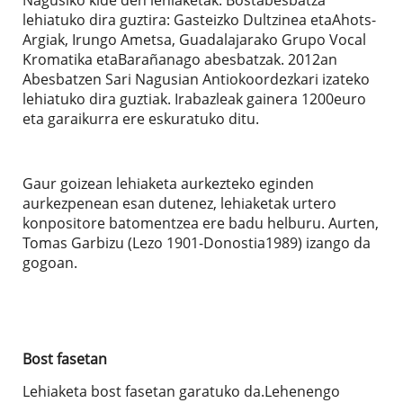
lehiatuko dira guztira: Gasteizko Dultzinea etaAhots-
Argiak, Irungo Ametsa, Guadalajarako Grupo Vocal
Kromatika etaBarañanago abesbatzak. 2012an
Abesbatzen Sari Nagusian Antiokoordezkari izateko
lehiatuko dira guztiak. Irabazleak gainera 1200euro
eta garaikurra ere eskuratuko ditu.
Gaur goizean lehiaketa aurkezteko eginden
aurkezpenean esan dutenez, lehiaketak urtero
konpositore batomentzea ere badu helburu. Aurten,
Tomas Garbizu (Lezo 1901-Donostia1989) izango da
gogoan.
Bost fasetan
Lehiaketa bost fasetan garatuko da.Lehenengo