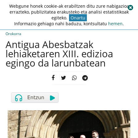
Webgune honek cookie-ak erabiltzen ditu zure nabigazioa
errazteko, publizitatea erakusteko eta analisi estatistikoak
egiteko.
Onartu
Informazio gehiago nahi baduzu, kontsultatu
hemen
.
Orokorra
Antigua Abesbatzak
lehiaketaren XIII. edizioa
egingo da larunbatean