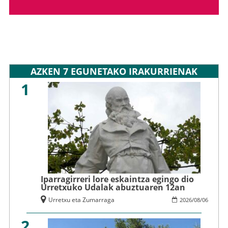
AZKEN 7 EGUNETAKO IRAKURRIENAK
1
Iparragirreri lore eskaintza egingo dio
Urretxuko Udalak abuztuaren 12an
Urretxu eta Zumarraga
2026
/
08
/
06
2