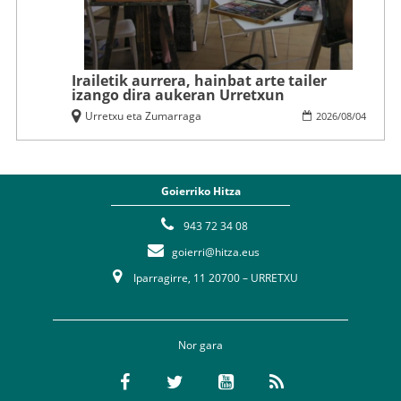
Irailetik aurrera, hainbat arte tailer
izango dira aukeran Urretxun
Urretxu eta Zumarraga
2026
/
08
/
04
Goierriko Hitza
943 72 34 08
goierri@hitza.eus
Iparragirre, 11 20700 – URRETXU
Nor gara