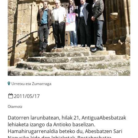
Urretxu eta Zumarraga
2011
/
05
/
17
Otamotz
Datorren larunbatean, hilak 21, AntiguaAbesbatzak
lehiaketa izango da Antioko baselizan.
Hamahirugarrenaldia beteko du, Abesbatzen Sari
Nagusiko kide den lehiaketak. Bostabesbatza