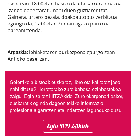
baselizan. 18:00etan hasiko da eta sarrera doakoa
izango dabertaratu nahi duen guztiarentzat.
Gainera, urtero bezala, doakoautobus zerbitzua
egongo da, 17:00etan Zumarragako parrokia
pareanirtenda.
Argazkia:
lehiaketaren aurkezpena gaurgoizean
Antioko baselizan.
Goierriko albisteak euskaraz, libre eta kalitatez jaso
nahi dituzu?
Horretarako zure babesa ezinbestekoa
zaigu. Egin zaitez HITZAkide!
Zure ekarpenari esker,
euskaratik eginda dagoen tokiko informazio
profesionala garatzen eta indartzen lagunduko duzu.
Egin HITZAkide