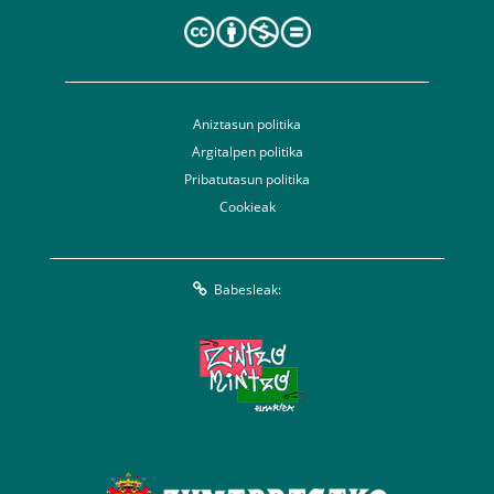
Aniztasun politika
Argitalpen politika
Pribatutasun politika
Cookieak
Babesleak: