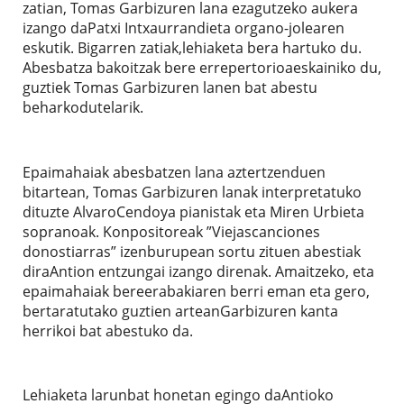
zatian, Tomas Garbizuren lana ezagutzeko aukera
izango daPatxi Intxaurrandieta organo-jolearen
eskutik. Bigarren zatiak,lehiaketa bera hartuko du.
Abesbatza bakoitzak bere errepertorioaeskainiko du,
guztiek Tomas Garbizuren lanen bat abestu
beharkodutelarik.
Epaimahaiak abesbatzen lana aztertzenduen
bitartean, Tomas Garbizuren lanak interpretatuko
dituzte AlvaroCendoya pianistak eta Miren Urbieta
sopranoak. Konpositoreak ”Viejascanciones
donostiarras” izenburupean sortu zituen abestiak
diraAntion entzungai izango direnak. Amaitzeko, eta
epaimahaiak bereerabakiaren berri eman eta gero,
bertaratutako guztien arteanGarbizuren kanta
herrikoi bat abestuko da.
Lehiaketa larunbat honetan egingo daAntioko