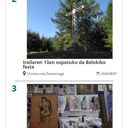
Irailaren 13an ospatuko da Belokiko
festa
Urretxu eta Zumarraga
2026
/
08
/
07
3