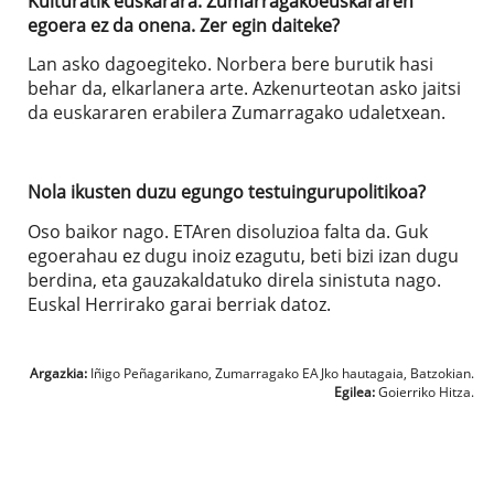
Kulturatik euskarara. Zumarragakoeuskararen
egoera ez da onena. Zer egin daiteke?
Lan asko dagoegiteko. Norbera bere burutik hasi
behar da, elkarlanera arte. Azkenurteotan asko jaitsi
da euskararen erabilera Zumarragako udaletxean.
Nola ikusten duzu egungo testuingurupolitikoa?
Oso baikor nago. ETAren disoluzioa falta da. Guk
egoerahau ez dugu inoiz ezagutu, beti bizi izan dugu
berdina, eta gauzakaldatuko direla sinistuta nago.
Euskal Herrirako garai berriak datoz.
Argazkia:
Iñigo Peñagarikano, Zumarragako EAJko hautagaia, Batzokian.
Egilea:
Goierriko Hitza.