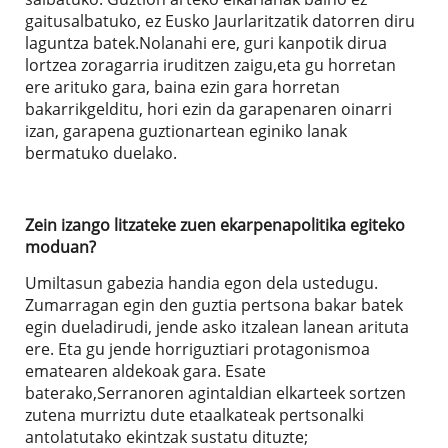
gaitusalbatuko, ez Eusko Jaurlaritzatik datorren diru
laguntza batek.Nolanahi ere, guri kanpotik dirua
lortzea zoragarria iruditzen zaigu,eta gu horretan
ere arituko gara, baina ezin gara horretan
bakarrikgelditu, hori ezin da garapenaren oinarri
izan, garapena guztionartean eginiko lanak
bermatuko duelako.
Zein izango litzateke zuen ekarpenapolitika egiteko
moduan?
Umiltasun gabezia handia egon dela ustedugu.
Zumarragan egin den guztia pertsona bakar batek
egin dueladirudi, jende asko itzalean lanean arituta
ere. Eta gu jende horriguztiari protagonismoa
ematearen aldekoak gara. Esate
baterako,Serranoren agintaldian elkarteek sortzen
zutena murriztu dute etaalkateak pertsonalki
antolatutako ekintzak sustatu dituzte;