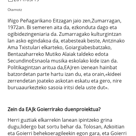
Otamotz
Iñigo Peñagarikano Eitzagan jaio zen,Zumarragan,
1972an. Bi semeren aita da, ezkonduta dago eta
ogibidezingeniaria da. Zumarragako kulturgintzan
lan asko egindakoa da, etabesteak beste, Antzinako
Ama Txistulari elkarteko, Goiargiabesbatzako,
Bentazaharreko Mutiko Alaiak taldeko edota
SecundinoEsnaola musika eskolako kide izan da.
Politikagintzan aritua da,EAJren izenean hainbat
batzordetan parte hartu izan du, eta orain,«kideei
zerrendetan joateko askotan eskatu eta gero, nire
buruaaurkezteko sasoia iritsi dela uste dut».
Zein da EAJk Goierrirako duenproiektua?
Herri guztiak elkarrekin lanean ipintzeko grina
dugu,lidergo bat sortu behar da. Tolosan, Azkoitian
eta Goierri behekoeragileekin egon gara, eta Goierri