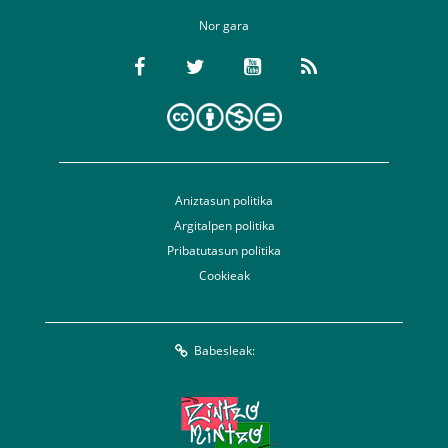
Nor gara
Aniztasun politika
Argitalpen politika
Pribatutasun politika
Cookieak
Babesleak: