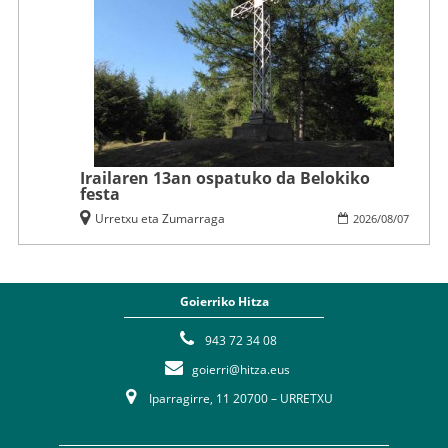
Irailaren 13an ospatuko da Belokiko
festa
Urretxu eta Zumarraga
2026
/
08
/
07
Goierriko Hitza
943 72 34 08
goierri@hitza.eus
Iparragirre, 11 20700 – URRETXU