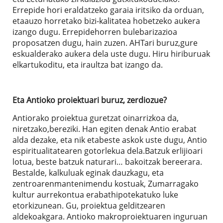
Errepide hori eraldatzeko garaia iritsiko da orduan,
etaauzo horretako bizi-kalitatea hobetzeko aukera
izango dugu. Errepidehorren bulebarizazioa
proposatzen dugu, hain zuzen. AHTari buruz,gure
eskualderako aukera dela uste dugu. Hiru hiriburuak
elkartukoditu, eta iraultza bat izango da.
Eta Antioko proiektuari buruz, zerdiozue?
Antiorako proiektua guretzat oinarrizkoa da,
niretzako,bereziki. Han egiten denak Antio erabat
alda dezake, eta nik etabeste askok uste dugu, Antio
espiritualitatearen gotorlekua dela.Batzuk erlijioari
lotua, beste batzuk naturari… bakoitzak bereerara.
Bestalde, kalkuluak eginak dauzkagu, eta
zentroarenmantenimendu kostuak, Zumarragako
kultur aurrekontua erabathipotekatuko luke
etorkizunean. Gu, proiektua gelditzearen
aldekoakgara. Antioko makroproiektuaren inguruan