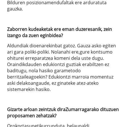
Bilduren posizionamendufaltak ere arduratuta
gauzka.
Zaborren kudeaketak ere eman duzeresanik, zein
izango da zuen eginbidea?
Aldundiak dioenarekinbat gatoz. Gauza asko egiten
ari gara poliki-poliki. Nolanahi ere,gure kontsumo
ohiturei erreparatzea komeni dela uste dugu.
Oraindikdauden edukiontzi guztiak erabiltzen ez
baditugu, nola hasiko garametodo
berritzaileagoekin? Edukiontzi marroia momentuz
aski delakoangaude, ez ginateke atez-ateko
sistemarekin hasiko.
Gizarte arloan zeintzuk diraZumarragarako dituzuen
proposamen zehatzak?
Orokortasunetikurrunduta, belaunaldi