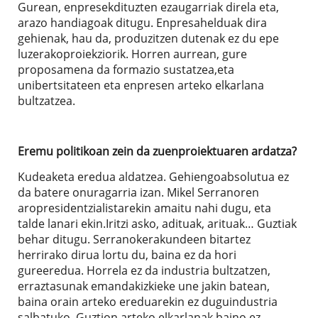
Gurean, enpresekdituzten ezaugarriak direla eta,
arazo handiagoak ditugu. Enpresahelduak dira
gehienak, hau da, produzitzen dutenak ez du epe
luzerakoproiekziorik. Horren aurrean, gure
proposamena da formazio sustatzea,eta
unibertsitateen eta enpresen arteko elkarlana
bultzatzea.
Eremu politikoan zein da zuenproiektuaren ardatza?
Kudeaketa eredua aldatzea. Gehiengoabsolutua ez
da batere onuragarria izan. Mikel Serranoren
aropresidentzialistarekin amaitu nahi dugu, eta
talde lanari ekin.Iritzi asko, adituak, arituak… Guztiak
behar ditugu. Serranokerakundeen bitartez
herrirako dirua lortu du, baina ez da hori
gureeredua. Horrela ez da industria bultzatzen,
erraztasunak emandakizkieke une jakin batean,
baina orain arteko ereduarekin ez duguindustria
salbatuko. Guztion arteko elkarlanak baino ez