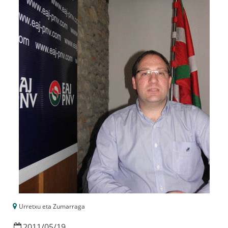
Urretxu eta Zumarraga
2011
/
05
/
19