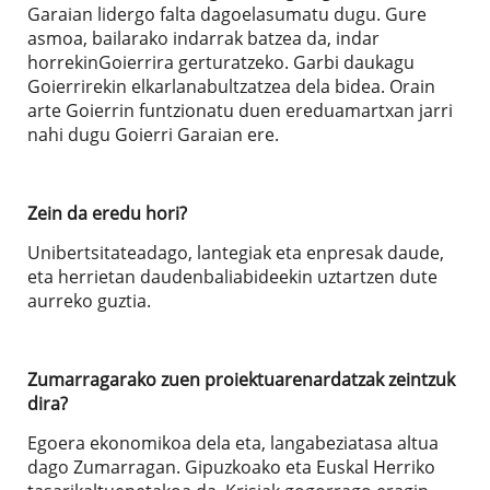
Garaian lidergo falta dagoelasumatu dugu. Gure
asmoa, bailarako indarrak batzea da, indar
horrekinGoierrira gerturatzeko. Garbi daukagu
Goierrirekin elkarlanabultzatzea dela bidea. Orain
arte Goierrin funtzionatu duen ereduamartxan jarri
nahi dugu Goierri Garaian ere.
Zein da eredu hori?
Unibertsitateadago, lantegiak eta enpresak daude,
eta herrietan daudenbaliabideekin uztartzen dute
aurreko guztia.
Zumarragarako zuen proiektuarenardatzak zeintzuk
dira?
Egoera ekonomikoa dela eta, langabeziatasa altua
dago Zumarragan. Gipuzkoako eta Euskal Herriko