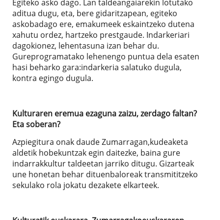
Egiteko asko dago. Lan taldeangaiarekin lotutako
aditua dugu, eta, bere gidaritzapean, egiteko
askobadago ere, emakumeek eskaintzeko dutena
xahutu ordez, hartzeko prestgaude. Indarkeriari
dagokionez, lehentasuna izan behar du.
Gureprogramatako lehenengo puntua dela esaten
hasi beharko gara:indarkeria salatuko dugula,
kontra egingo dugula.
Kulturaren eremua ezaguna zaizu, zerdago faltan?
Eta soberan?
Azpiegitura onak daude Zumarragan,kudeaketa
aldetik hobekuntzak egin daitezke, baina gure
indarrakkultur taldeetan jarriko ditugu. Gizarteak
une honetan behar dituenbaloreak transmititzeko
sekulako rola jokatu dezakete elkarteek.