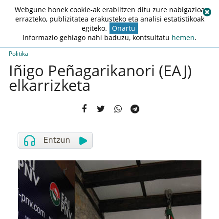
Webgune honek cookie-ak erabiltzen ditu zure nabigazioa
errazteko, publizitatea erakusteko eta analisi estatistikoak
egiteko.
Onartu
Informazio gehiago nahi baduzu, kontsultatu
hemen
.
Politika
Iñigo Peñagarikanori (EAJ)
elkarrizketa