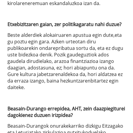
kirolareneremuan eskandaluzkoa izan da.
Etxebizitzaren gaian, zer politikagaratu nahi duzue?
Beste alderdiek alokairuaren apustua egin dute,eta
gu poztu egin gara. Azken urteotan diru
publikoarekin ondarepribatua sortu da, eta ez dugu
uste bidezkoa denik. Pozik gaudeguztiok ados
gaudela dirudielako, arazoa finantziazioa izango
daagian, adostasuna, ez; hori abiapuntu ona da.
Gure kultura jabetzarenaldekoa da, hori aldatzea ez
da erraza izango, baina hezkuntzarenbitartez egin
daiteke.
Beasain-Durango errepidea, AHT, zein daazpiegiturei
dagokienez duzuen irizpidea?
Beasain-Durangok onurakekarriko dizkigu Eitzagako
eta Leturiatako zirkulazioa gutxitukoduelako.