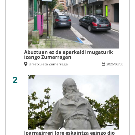
Abuztuan ez da aparkaldi mugaturik
izango Zumarragan
Urretxu eta Zumarraga
2026
/
08
/
03
2
Iparragirreri lore eskaintza egingo dio