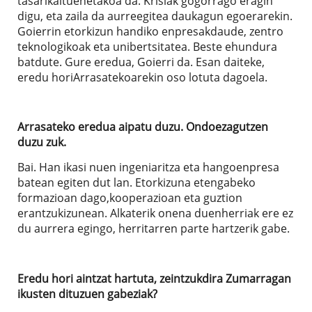
tasarikaltuenetakoa da. Krisiak gogorrago eragin
digu, eta zaila da aurreegitea daukagun egoerarekin.
Goierrin etorkizun handiko enpresakdaude, zentro
teknologikoak eta unibertsitatea. Beste ehundura
batdute. Gure eredua, Goierri da. Esan daiteke,
eredu horiArrasatekoarekin oso lotuta dagoela.
Arrasateko eredua aipatu duzu. Ondoezagutzen
duzu zuk.
Bai. Han ikasi nuen ingeniaritza eta hangoenpresa
batean egiten dut lan. Etorkizuna etengabeko
formazioan dago,kooperazioan eta guztion
erantzukizunean. Alkaterik onena duenherriak ere ez
du aurrera egingo, herritarren parte hartzerik gabe.
Eredu hori aintzat hartuta, zeintzukdira Zumarragan
ikusten dituzuen gabeziak?