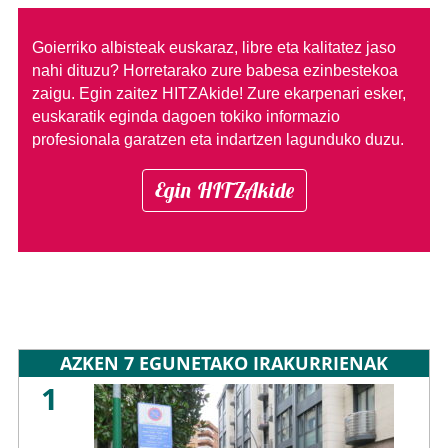
Goierriko albisteak euskaraz, libre eta kalitatez jaso
nahi dituzu?
Horretarako zure babesa ezinbestekoa
zaigu. Egin zaitez HITZAkide!
Zure ekarpenari esker,
euskaratik eginda dagoen tokiko informazio
profesionala garatzen eta indartzen lagunduko duzu.
Egin HITZAkide
AZKEN 7 EGUNETAKO IRAKURRIENAK
1