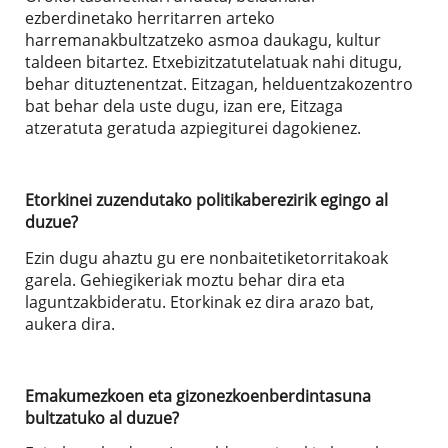
ezberdinetako herritarren arteko
harremanakbultzatzeko asmoa daukagu, kultur
taldeen bitartez. Etxebizitzatutelatuak nahi ditugu,
behar dituztenentzat. Eitzagan, helduentzakozentro
bat behar dela uste dugu, izan ere, Eitzaga
atzeratuta geratuda azpiegiturei dagokienez.
Etorkinei zuzendutako politikaberezirik egingo al
duzue?
Ezin dugu ahaztu gu ere nonbaitetiketorritakoak
garela. Gehiegikeriak moztu behar dira eta
laguntzakbideratu. Etorkinak ez dira arazo bat,
aukera dira.
Emakumezkoen eta gizonezkoenberdintasuna
bultzatuko al duzue?