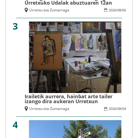
Urretxuko Udalak abuztuaren 12an
Urretxu eta Zumarraga
2026
/
08
/
06
3
Irailetik aurrera, hainbat arte tailer
izango dira aukeran Urretxun
Urretxu eta Zumarraga
2026
/
08
/
04
4