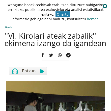
Webgune honek cookie-ak erabiltzen ditu zure nabigazioa
errazteko, publizitatea erakusteko eta analisi estatistikoak
egiteko.
Onartu
Informazio gehiago nahi baduzu, kontsultatu
hemen
.
Kirola
''VI. Kirolari ateak zabalik''
ekimena izango da igandean