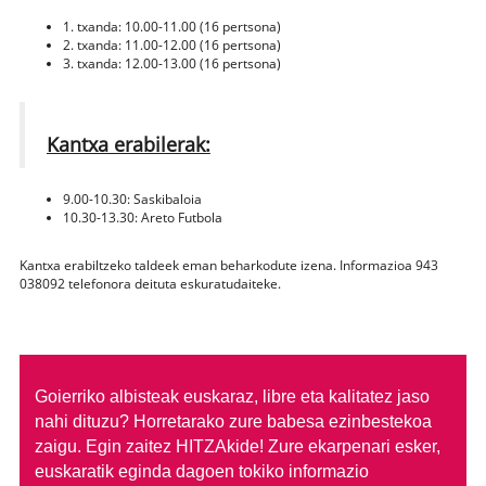
1. txanda: 10.00-11.00 (16 pertsona)
2. txanda: 11.00-12.00 (16 pertsona)
3. txanda: 12.00-13.00 (16 pertsona)
Kantxa erabilerak:
9.00-10.30: Saskibaloia
10.30-13.30: Areto Futbola
Kantxa erabiltzeko taldeek eman beharkodute izena. Informazioa 943
038092 telefonora deituta eskuratudaiteke.
Goierriko albisteak euskaraz, libre eta kalitatez jaso
nahi dituzu?
Horretarako zure babesa ezinbestekoa
zaigu. Egin zaitez HITZAkide!
Zure ekarpenari esker,
euskaratik eginda dagoen tokiko informazio