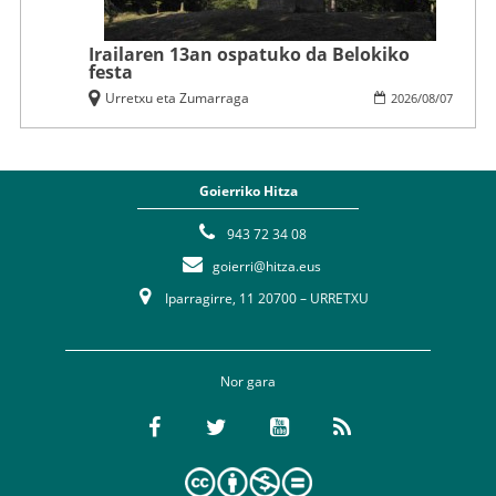
Irailaren 13an ospatuko da Belokiko
festa
Urretxu eta Zumarraga
2026
/
08
/
07
Goierriko Hitza
943 72 34 08
goierri@hitza.eus
Iparragirre, 11 20700 – URRETXU
Nor gara