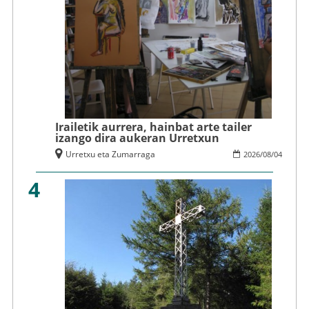
Irailetik aurrera, hainbat arte tailer
izango dira aukeran Urretxun
Urretxu eta Zumarraga
2026
/
08
/
04
4