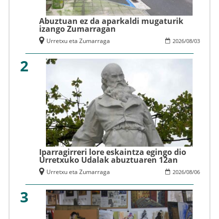
Abuztuan ez da aparkaldi mugaturik
izango Zumarragan
Urretxu eta Zumarraga
2026
/
08
/
03
2
Iparragirreri lore eskaintza egingo dio
Urretxuko Udalak abuztuaren 12an
Urretxu eta Zumarraga
2026
/
08
/
06
3