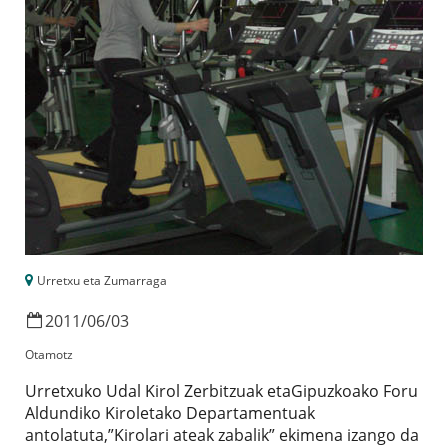
Urretxu eta Zumarraga
2011
/
06
/
03
Otamotz
Urretxuko Udal Kirol Zerbitzuak etaGipuzkoako Foru
Aldundiko Kiroletako Departamentuak
antolatuta,”Kirolari ateak zabalik” ekimena izango da