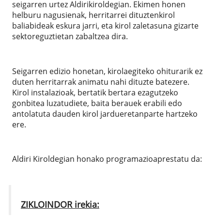
seigarren urtez Aldirikiroldegian. Ekimen honen
helburu nagusienak, herritarrei dituztenkirol
baliabideak eskura jarri, eta kirol zaletasuna gizarte
sektoreguztietan zabaltzea dira.
Seigarren edizio honetan, kirolaegiteko ohiturarik ez
duten herritarrak animatu nahi dituzte batezere.
Kirol instalazioak, bertatik bertara ezagutzeko
gonbitea luzatudiete, baita berauek erabili edo
antolatuta dauden kirol jardueretanparte hartzeko
ere.
Aldiri Kiroldegian honako programazioaprestatu da:
ZIKLOINDOR irekia: