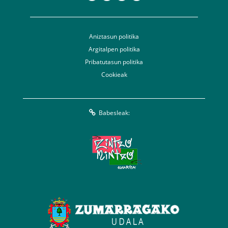
Aniztasun politika
Argitalpen politika
Pribatutasun politika
Cookieak
Babesleak: