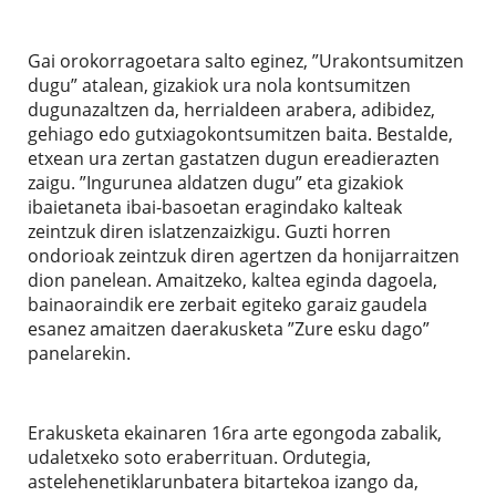
Gai orokorragoetara salto eginez, ”Urakontsumitzen
dugu” atalean, gizakiok ura nola kontsumitzen
dugunazaltzen da, herrialdeen arabera, adibidez,
gehiago edo gutxiagokontsumitzen baita. Bestalde,
etxean ura zertan gastatzen dugun ereadierazten
zaigu. ”Ingurunea aldatzen dugu” eta gizakiok
ibaietaneta ibai-basoetan eragindako kalteak
zeintzuk diren islatzenzaizkigu. Guzti horren
ondorioak zeintzuk diren agertzen da honijarraitzen
dion panelean. Amaitzeko, kaltea eginda dagoela,
bainaoraindik ere zerbait egiteko garaiz gaudela
esanez amaitzen daerakusketa ”Zure esku dago”
panelarekin.
Erakusketa ekainaren 16ra arte egongoda zabalik,
udaletxeko soto eraberrituan. Ordutegia,
astelehenetiklarunbatera bitartekoa izango da,