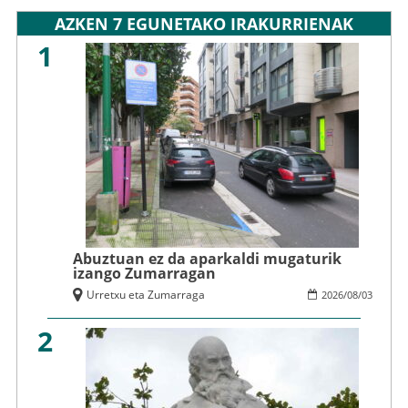
AZKEN 7 EGUNETAKO IRAKURRIENAK
1
Abuztuan ez da aparkaldi mugaturik
izango Zumarragan
Urretxu eta Zumarraga
2026
/
08
/
03
2