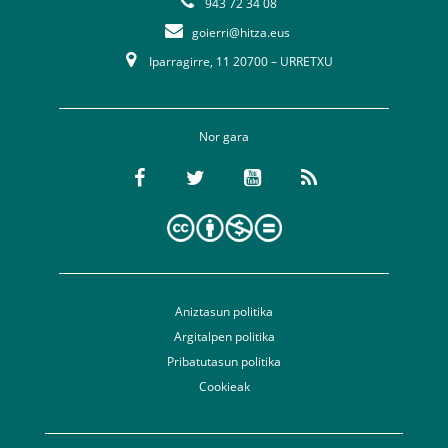
943 72 34 08
goierri@hitza.eus
Iparragirre, 11 20700 – URRETXU
Nor gara
Aniztasun politika
Argitalpen politika
Pribatutasun politika
Cookieak