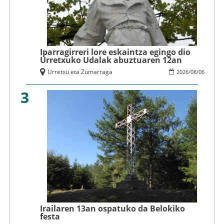
Iparragirreri lore eskaintza egingo dio
Urretxuko Udalak abuztuaren 12an
Urretxu eta Zumarraga
2026
/
08
/
06
3
Irailaren 13an ospatuko da Belokiko
festa