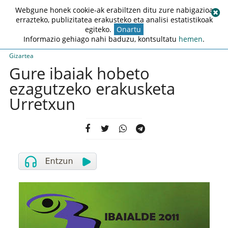
Webgune honek cookie-ak erabiltzen ditu zure nabigazioa
errazteko, publizitatea erakusteko eta analisi estatistikoak
egiteko.
Onartu
Informazio gehiago nahi baduzu, kontsultatu
hemen
.
Gizartea
Gure ibaiak hobeto
ezagutzeko erakusketa
Urretxun