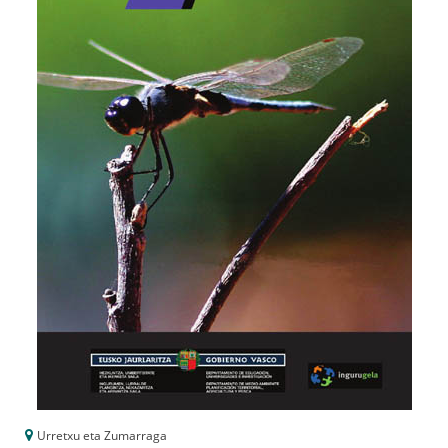
Urretxu eta Zumarraga