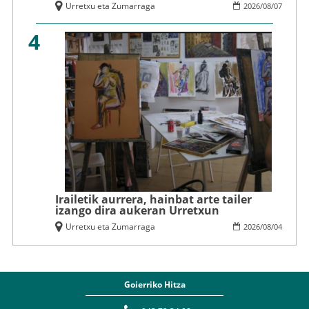
Urretxu eta Zumarraga
2026
/
08
/
07
4
Irailetik aurrera, hainbat arte tailer
izango dira aukeran Urretxun
Urretxu eta Zumarraga
2026
/
08
/
04
Goierriko Hitza