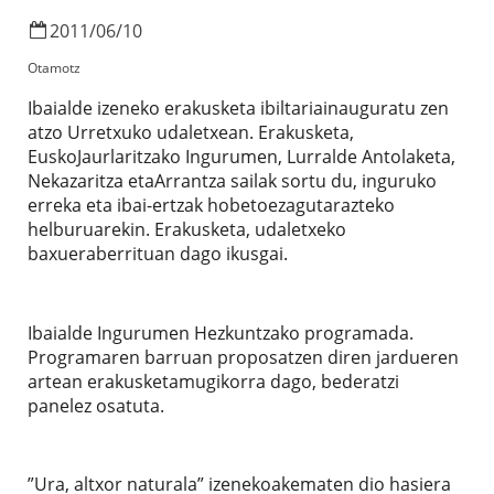
2011
/
06
/
10
Otamotz
Ibaialde izeneko erakusketa ibiltariainauguratu zen
atzo Urretxuko udaletxean. Erakusketa,
EuskoJaurlaritzako Ingurumen, Lurralde Antolaketa,
Nekazaritza etaArrantza sailak sortu du, inguruko
erreka eta ibai-ertzak hobetoezagutarazteko
helburuarekin. Erakusketa, udaletxeko
baxueraberrituan dago ikusgai.
Ibaialde Ingurumen Hezkuntzako programada.
Programaren barruan proposatzen diren jardueren
artean erakusketamugikorra dago, bederatzi
panelez osatuta.
”Ura, altxor naturala” izenekoakematen dio hasiera