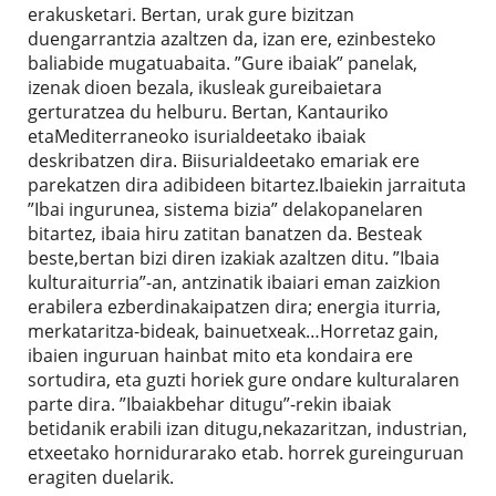
erakusketari. Bertan, urak gure bizitzan
duengarrantzia azaltzen da, izan ere, ezinbesteko
baliabide mugatuabaita. ”Gure ibaiak” panelak,
izenak dioen bezala, ikusleak gureibaietara
gerturatzea du helburu. Bertan, Kantauriko
etaMediterraneoko isurialdeetako ibaiak
deskribatzen dira. Biisurialdeetako emariak ere
parekatzen dira adibideen bitartez.Ibaiekin jarraituta
”Ibai ingurunea, sistema bizia” delakopanelaren
bitartez, ibaia hiru zatitan banatzen da. Besteak
beste,bertan bizi diren izakiak azaltzen ditu. ”Ibaia
kulturaiturria”-an, antzinatik ibaiari eman zaizkion
erabilera ezberdinakaipatzen dira; energia iturria,
merkataritza-bideak, bainuetxeak…Horretaz gain,
ibaien inguruan hainbat mito eta kondaira ere
sortudira, eta guzti horiek gure ondare kulturalaren
parte dira. ”Ibaiakbehar ditugu”-rekin ibaiak
betidanik erabili izan ditugu,nekazaritzan, industrian,
etxeetako hornidurarako etab. horrek gureinguruan
eragiten duelarik.