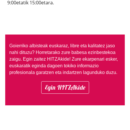
9:00etatik 15:00etara.
Goierriko albisteak euskaraz, libre eta kalitatez jaso
nahi dituzu?
Horretarako zure babesa ezinbestekoa
zaigu. Egin zaitez HITZAkide!
Zure ekarpenari esker,
euskaratik eginda dagoen tokiko informazio
profesionala garatzen eta indartzen lagunduko duzu.
Egin HITZAkide