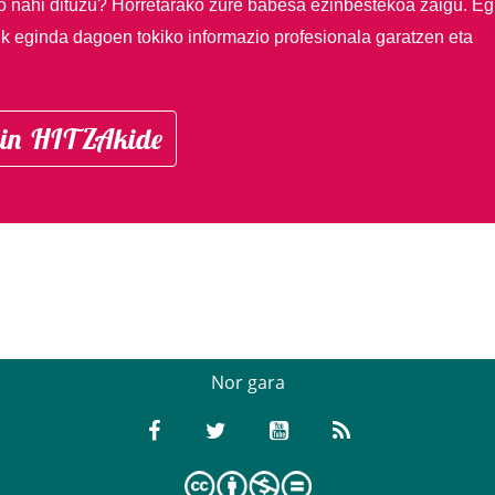
so nahi dituzu?
Horretarako zure babesa ezinbestekoa zaigu. Eg
ik eginda dagoen tokiko informazio profesionala garatzen eta
in HITZAkide
Nor gara