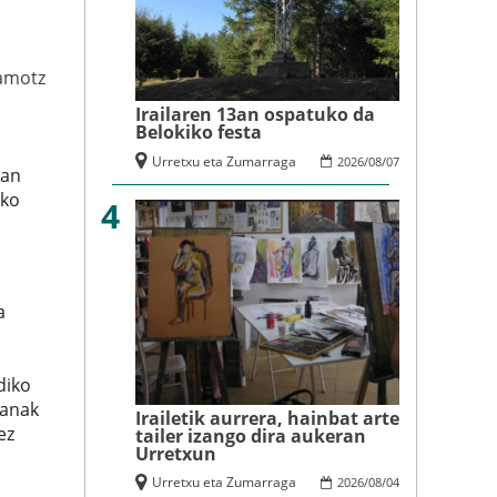
amotz
Irailaren 13an ospatuko da
Belokiko festa
Urretxu eta Zumarraga
2026
/
08
/
07
san
uko
4
a
diko
lanak
Irailetik aurrera, hainbat arte
ez
tailer izango dira aukeran
Urretxun
Urretxu eta Zumarraga
2026
/
08
/
04