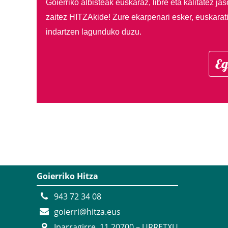
Goierriko albisteak euskaraz, libre eta kalitatez ja
zaitez HITZAkide!
Zure ekarpenari esker, euskarat
indartzen lagunduko duzu.
Eg
Goierriko Hitza
943 72 34 08
goierri@hitza.eus
Iparragirre, 11 20700 – URRETXU