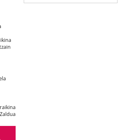
a
ikina
tzain
ela
raikina
 Zaldua