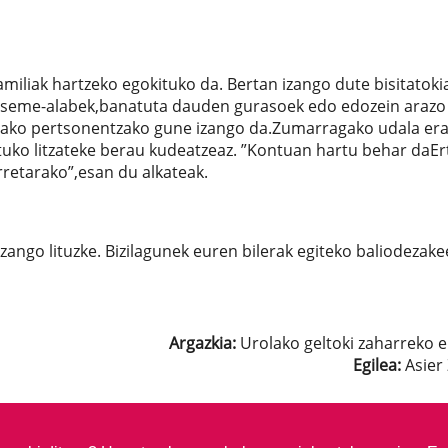
amiliak hartzeko egokituko da. Bertan izango dute bisitatoki
n seme-alabek,banatuta dauden gurasoek edo edozein arazo
utako pertsonentzako gune izango da.Zumarragako udala era
tuko litzateke berau kudeatzeaz. ”Kontuan hartu behar daEr
rretarako”,esan du alkateak.
izango lituzke. Bizilagunek euren bilerak egiteko baliodezake
Argazkia:
Urolako geltoki zaharreko e
Egilea:
Asier