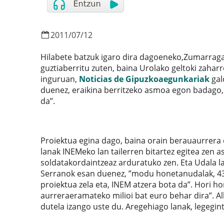
2011
/
07
/
12
Hilabete batzuk igaro dira dagoeneko,Zumarraga
guztiaberritu zuten, baina Urolako geltoki zahar
inguruan,
Noticias de Gipuzkoaegunkariak
gal
duenez, eraikina berritzeko asmoa egon badago, 
da”.
Proiektua egina dago, baina orain berauaurrera 
lanak INEMeko lan tailerren bitartez egitea zen 
soldatakordaintzeaz arduratuko zen. Eta Udala la
Serranok esan duenez, ”modu honetanudalak, 435
proiektua zela eta, INEM atzera bota da”. Hori h
aurreraeramateko milioi bat euro behar dira”. Al
dutela izango uste du. Aregehiago lanak, legegin