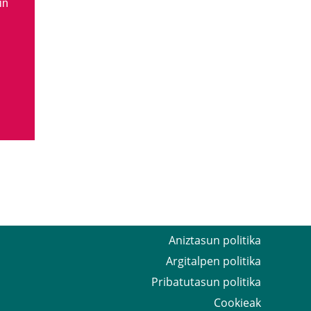
in
Aniztasun politika
Argitalpen politika
Pribatutasun politika
Cookieak