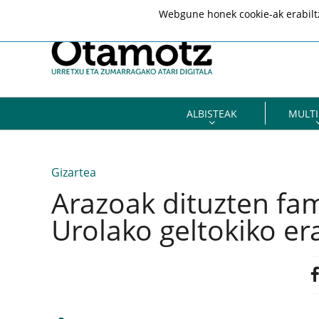
Webgune honek cookie-ak erabiltze
ALBISTEAK
MULTI
Gizartea
Arazoak dituzten fam
Urolako geltokiko er