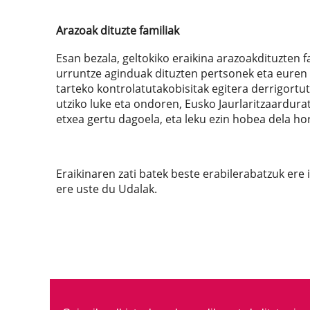
Arazoak dituzte familiak
Esan bezala, geltokiko eraikina arazoakdituzten f
urruntze aginduak dituzten pertsonek eta eure
tarteko kontrolatutakobisitak egitera derrigort
utziko luke eta ondoren, Eusko Jaurlaritzaardura
etxea gertu dagoela, eta leku ezin hobea dela ho
Eraikinaren zati batek beste erabilerabatzuk ere 
ere uste du Udalak.