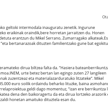
Ot
ko geltoki intermodala inauguratu zenetik. Ingurune
reko eraikinak oraindik,bere horretan jarraitzen du. Honen
detuta erantzun du Mikel Serrano, Zumarragako alkateak.E
”eta bertanarazoak dituzten familientzako gune bat egokit
eramateko dirua biltzea falta da. ”Hasiera bateanberrikuntz
asmoa.INEM, urte betez bertan lan egingo zuten 27 langileen
nak zuzentzeaz eta materialazarduratuko litzateke”. Mikel
.000 euro soilik ordaindu beharko lituzke, baina asmohan
orrelaproiektua geldi dago momentuz, ”izan ere berrikuntza 
katea dena den baikoragertu da eta dirua lortzeko arazorik 
tzaldi honetan amaituko dituztela esan du.