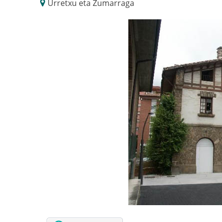
Urretxu eta Zumarraga