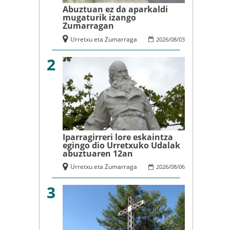
Abuztuan ez da aparkaldi
mugaturik izango
Zumarragan
Urretxu eta Zumarraga
2026
/
08
/
03
2
Iparragirreri lore eskaintza
egingo dio Urretxuko Udalak
abuztuaren 12an
Urretxu eta Zumarraga
2026
/
08
/
06
3