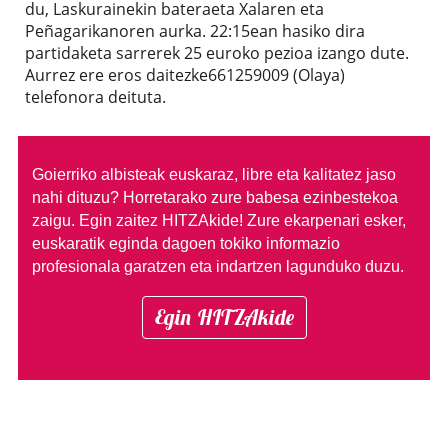
du, Laskurainekin bateraeta Xalaren eta
Peñagarikanoren aurka. 22:15ean hasiko dira
partidaketa sarrerek 25 euroko pezioa izango dute.
Aurrez ere eros daitezke661259009 (Olaya)
telefonora deituta.
Goierriko albisteak euskaraz, libre eta kalitatez jaso
nahi dituzu?
Horretarako zure babesa ezinbestekoa
zaigu. Egin zaitez HITZAkide!
Zure ekarpenari esker,
euskaratik eginda dagoen tokiko informazio
profesionala garatzen eta indartzen lagunduko duzu.
Egin HITZAkide