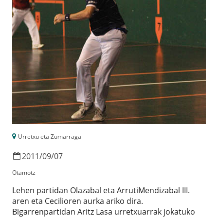
Urretxu eta Zumarraga
2011
/
09
/
07
Otamotz
Lehen partidan Olazabal eta ArrutiMendizabal III.
aren eta Cecilioren aurka ariko dira.
Bigarrenpartidan Aritz Lasa urretxuarrak jokatuko