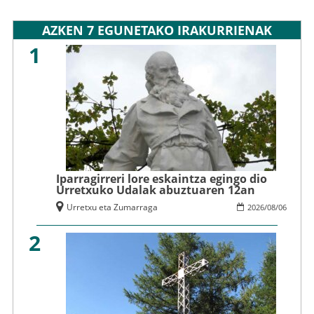
AZKEN 7 EGUNETAKO IRAKURRIENAK
1
Iparragirreri lore eskaintza egingo dio
Urretxuko Udalak abuztuaren 12an
Urretxu eta Zumarraga
2026
/
08
/
06
2