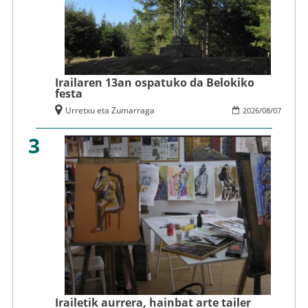
Irailaren 13an ospatuko da Belokiko
festa
Urretxu eta Zumarraga
2026
/
08
/
07
3
Irailetik aurrera, hainbat arte tailer