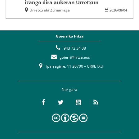
izango dira aukeran Urretxun
Urretxu eta Zumarraga
2026
/
08
/
04
Goierriko Hitza
943 72 34 08
goierri@hitza.eus
Iparragirre, 11 20700 – URRETXU
Nor gara