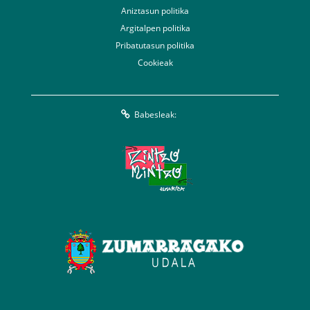
Aniztasun politika
Argitalpen politika
Pribatutasun politika
Cookieak
Babesleak: