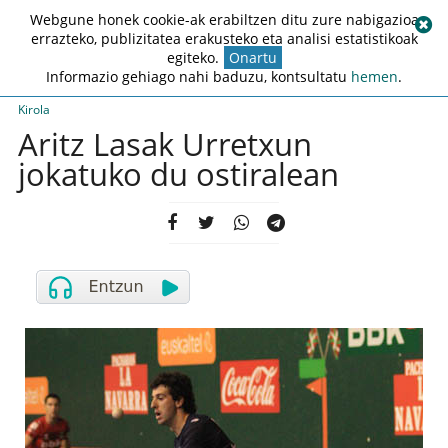
Webgune honek cookie-ak erabiltzen ditu zure nabigazioa
errazteko, publizitatea erakusteko eta analisi estatistikoak
egiteko.
Onartu
Informazio gehiago nahi baduzu, kontsultatu
hemen
.
Kirola
Aritz Lasak Urretxun
jokatuko du ostiralean