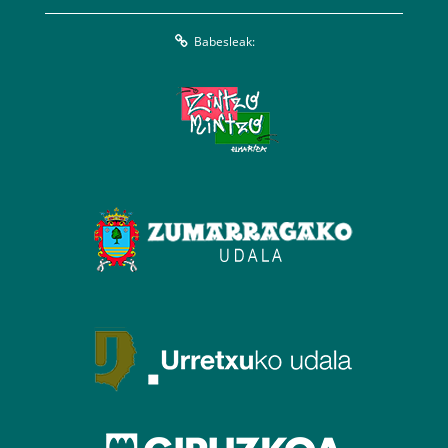
Babesleak: