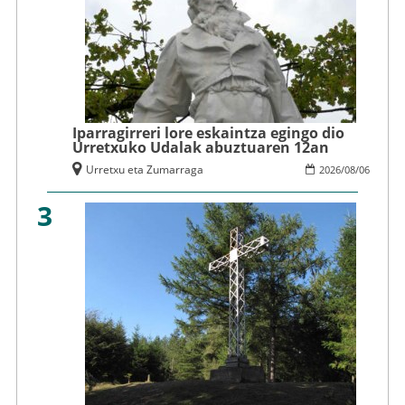
Iparragirreri lore eskaintza egingo dio
Urretxuko Udalak abuztuaren 12an
Urretxu eta Zumarraga
2026
/
08
/
06
3