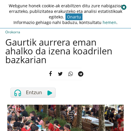
Webgune honek cookie-ak erabiltzen ditu zure nabigazioa
errazteko, publizitatea erakusteko eta analisi estatistikoak
egiteko.
Onartu
Informazio gehiago nahi baduzu, kontsultatu
hemen
.
Orokorra
Gaurtik aurrera eman
ahalko da izena koadrilen
bazkarian