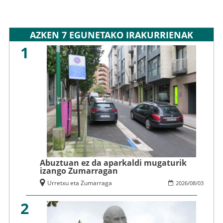
AZKEN 7 EGUNETAKO IRAKURRIENAK
1
Abuztuan ez da aparkaldi mugaturik
izango Zumarragan
Urretxu eta Zumarraga
2026
/
08
/
03
2