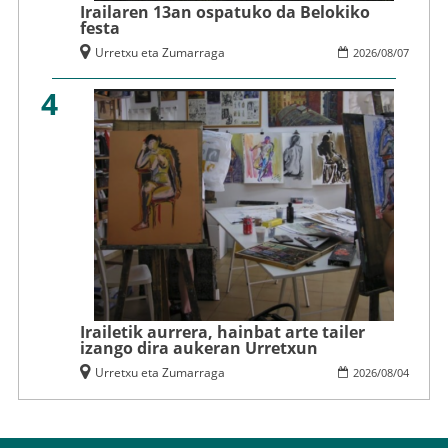
Irailaren 13an ospatuko da Belokiko
festa
Urretxu eta Zumarraga
2026
/
08
/
07
4
Irailetik aurrera, hainbat arte tailer
izango dira aukeran Urretxun
Urretxu eta Zumarraga
2026
/
08
/
04