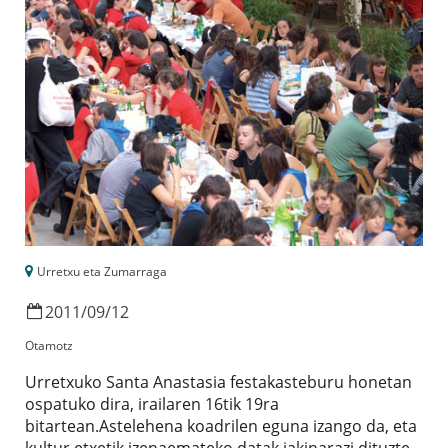
Urretxu eta Zumarraga
2011
/
09
/
12
Otamotz
Urretxuko Santa Anastasia festakasteburu honetan
ospatuko dira, irailaren 16tik 19ra
bitartean.Astelehena koadrilen eguna izango da, eta
kultur etxetik izenaemateko datak jakinarazi dituzte.