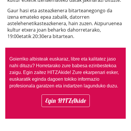
Gaur hasi eta asteazkenera bitarteanegongo da
izena emateko epea zabalik, datorren
astelehenetikasteazkenera, hain zuzen. Aizpuruenea
kultur etxera joan beharko dahorretarako,
19:00etatik 20:30era bitartean.
Goierriko albisteak euskaraz, libre eta kalitatez jaso
nahi dituzu?
Horretarako zure babesa ezinbestekoa
zaigu. Egin zaitez HITZAkide!
Zure ekarpenari esker,
euskaratik eginda dagoen tokiko informazio
profesionala garatzen eta indartzen lagunduko duzu.
Egin HITZAkide