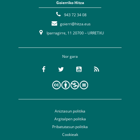
Goierriko Hitza
943 72 34 08
goierri@hitza.eus
Iparragirre, 11 20700 – URRETXU
Nor gara
Aniztasun politika
Argitalpen politika
Pribatutasun politika
Cookieak