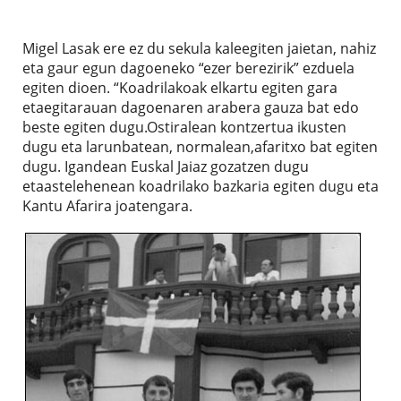
Migel Lasak ere ez du sekula kaleegiten jaietan, nahiz
eta gaur egun dagoeneko “ezer berezirik” ezduela
egiten dioen. “Koadrilakoak elkartu egiten gara
etaegitarauan dagoenaren arabera gauza bat edo
beste egiten dugu.Ostiralean kontzertua ikusten
dugu eta larunbatean, normalean,afaritxo bat egiten
dugu. Igandean Euskal Jaiaz gozatzen dugu
etaastelehenean koadrilako bazkaria egiten dugu eta
Kantu Afarira joatengara.