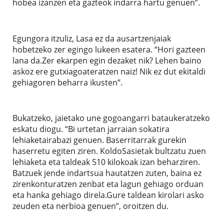
hobea izanzen eta gazteok indarra hartu genuen”.
Egungora itzuliz, Lasa ez da ausartzenjaiak
hobetzeko zer egingo lukeen esatera. “Hori gazteen
lana da.Zer ekarpen egin dezaket nik? Lehen baino
askoz ere gutxiagoateratzen naiz! Nik ez dut ekitaldi
gehiagoren beharra ikusten”.
Bukatzeko, jaietako une gogoangarri bataukeratzeko
eskatu diogu. “Bi urtetan jarraian sokatira
lehiaketairabazi genuen. Baserritarrak gurekin
haserretu egiten ziren. KoldoSasietak bultzatu zuen
lehiaketa eta taldeak 510 kilokoak izan beharziren.
Batzuek jende indartsua hautatzen zuten, baina ez
zirenkonturatzen zenbat eta lagun gehiago orduan
eta hanka gehiago direla.Gure taldean kirolari asko
zeuden eta nerbioa genuen”, oroitzen du.