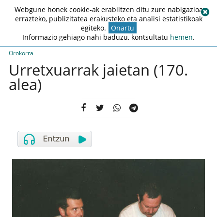
Webgune honek cookie-ak erabiltzen ditu zure nabigazioa
errazteko, publizitatea erakusteko eta analisi estatistikoak
egiteko.
Onartu
Informazio gehiago nahi baduzu, kontsultatu
hemen
.
Orokorra
Urretxuarrak jaietan (170.
alea)