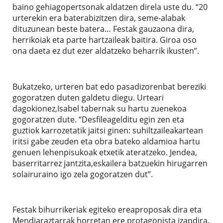
baino gehiagopertsonak aldatzen direla uste du. “20
urterekin era baterabizitzen dira, seme-alabak
dituzunean beste batera… Festak gauzaona dira,
herrikoiak eta parte hartzaileak baitira. Giroa oso
ona daeta ez dut ezer aldatzeko beharrik ikusten”.
Bukatzeko, urteren bat edo pasadizorenbat bereziki
gogoratzen duten galdetu diegu. Urteari
dagokionez,Isabel tabernak su hartu zuenekoa
gogoratzen dute. “Desfileagelditu egin zen eta
guztiok karrozetatik jaitsi ginen: suhiltzaileakartean
iritsi gabe zeuden eta obra bateko aldamioa hartu
genuen lehenpisukoak etxetik ateratzeko. Jendea,
baserritarrez jantzita,eskailera batzuekin hirugarren
solairuraino igo zela gogoratzen dut”.
Festak bihurrikeriak egiteko ereaproposak dira eta
Mendiaraztarrak horretan ere protagonista izandira.