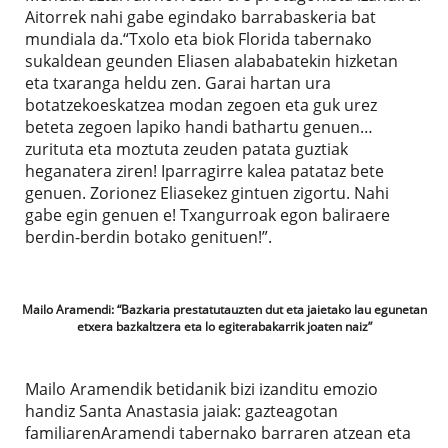
Aitorrek nahi gabe egindako barrabaskeria bat
mundiala da.“Txolo eta biok Florida tabernako
sukaldean geunden Eliasen alababatekin hizketan
eta txaranga heldu zen. Garai hartan ura
botatzekoeskatzea modan zegoen eta guk urez
beteta zegoen lapiko handi bathartu genuen…
zurituta eta moztuta zeuden patata guztiak
heganatera ziren! Iparragirre kalea patataz bete
genuen. Zorionez Eliasekez gintuen zigortu. Nahi
gabe egin genuen e! Txangurroak egon baliraere
berdin-berdin botako genituen!”.
Mailo Aramendi: “Bazkaria prestatutauzten dut eta jaietako lau egunetan
etxera bazkaltzera eta lo egiterabakarrik joaten naiz”
Mailo Aramendik betidanik bizi izanditu emozio
handiz Santa Anastasia jaiak: gazteagotan
familiarenAramendi tabernako barraren atzean eta