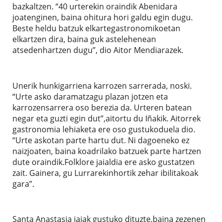
bazkaltzen. “40 urterekin oraindik Abenidara
joatenginen, baina ohitura hori galdu egin dugu.
Beste heldu batzuk elkartegastronomikoetan
elkartzen dira, baina guk astelehenean
atsedenhartzen dugu”, dio Aitor Mendiarazek.
Unerik hunkigarriena karrozen sarrerada, noski.
“Urte asko daramatzagu plazan jotzen eta
karrozensarrera oso berezia da. Urteren batean
negar eta guzti egin dut”,aitortu du Iñakik. Aitorrek
gastronomia lehiaketa ere oso gustukoduela dio.
“Urte askotan parte hartu dut. Ni dagoeneko ez
naizjoaten, baina koadrilako batzuek parte hartzen
dute oraindik.Folklore jaialdia ere asko gustatzen
zait. Gainera, gu Lurrarekinhortik zehar ibilitakoak
gara”.
Santa Anastasia jaiak gustuko dituzte,baina zezenen