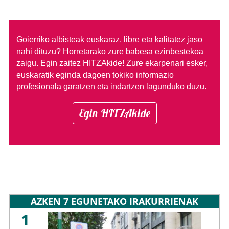
Goierriko albisteak euskaraz, libre eta kalitatez jaso
nahi dituzu?
Horretarako zure babesa ezinbestekoa
zaigu. Egin zaitez HITZAkide!
Zure ekarpenari esker,
euskaratik eginda dagoen tokiko informazio
profesionala garatzen eta indartzen lagunduko duzu.
Egin HITZAkide
AZKEN 7 EGUNETAKO IRAKURRIENAK
1