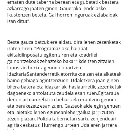
ematen dute taberna berean eta gubatetik bestera
azkarrago joaten ginen. Gauerako jende asko
ikustenzen beteta. Gai horren inguruak eztabaidak
izan ditut”.
Beste gauza batzuk ere aldatu dira:lehen zezenketak
izaten ziren. “Programazioko hainbat
ekitaldiinposatu egiten ziren eta koadrilei
gainontzekoak zehazteko bakarrikdeitzen zitzaien.
Inposizio hori ez genuen onartzen.
IdazkariaSantanderretik etorritakoa zen eta alkateak
baino gehiago agintzenzuen. Udaletxera joan ginen
bilera batera eta idazkariak, hasiaurretik, zezenketak
dagoeneko antolatuta zeudela esan zuen.Egitaraua
denon artean zehaztu behar zela erantzun genuen
eta berakezetz esan zuen. Gazteok alde egin genuen
eta jaietako lehen eguneanlehergailua jarri zuten
zezen plazan. Polizia tabernetan sartu zenjendeari
agiriak eskatuz. Hurrengo urtean Udalaren jarrera