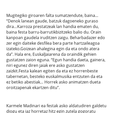
Mugitegiko giroaren falta sumatzendute, baina…
“Denok lanean gaude, batzuk dagoeneko guraso
dira…Karroza prestatzeak lan handia ematen du,
baina festa barru-barrutikbizitzeko balio du. Orain
kanpoan gaudela iruditzen zaigu. Beharbadazer edo
zer egin daiteke desfilea bera parte hartzaileagoa
izateko.Goizean ahalegina egin da eta ondo atera
da”. Hala ere, EuskalJaiarena da oraindik gehien
gustatzen zaion eguna. “Egun handia daeta, gainera,
niri egunez diren jaiak ere asko gustatzen
zaizkit.Festa kalean egiten da eta ez horrenbeste
tabernetan, besteko euskalmusika entzuten da eta
ez betiko abestiak… Horrek asko animatzen dueta
oroitzapenak ekartzen ditu”.
Karmele Madinari ea festak asko aldatudiren galdetu
diogu eta iaz horretaz hitz egin zutela gogoratu