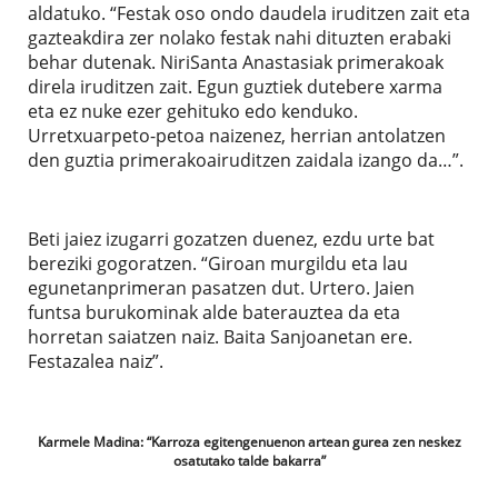
aldatuko. “Festak oso ondo daudela iruditzen zait eta
gazteakdira zer nolako festak nahi dituzten erabaki
behar dutenak. NiriSanta Anastasiak primerakoak
direla iruditzen zait. Egun guztiek dutebere xarma
eta ez nuke ezer gehituko edo kenduko.
Urretxuarpeto-petoa naizenez, herrian antolatzen
den guztia primerakoairuditzen zaidala izango da…”.
Beti jaiez izugarri gozatzen duenez, ezdu urte bat
bereziki gogoratzen. “Giroan murgildu eta lau
egunetanprimeran pasatzen dut. Urtero. Jaien
funtsa burukominak alde baterauztea da eta
horretan saiatzen naiz. Baita Sanjoanetan ere.
Festazalea naiz”.
Karmele Madina: “Karroza egitengenuenon artean gurea zen neskez
osatutako talde bakarra”