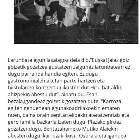
Larunbata egun lasaiagoa dela dio.“Euskal Jaiaz goiz
goizetik gozatzea gustatzen zaigunez,larunbatean ez
dugu parranda handia egiten. Ez dugu
gastronomialehiaketan parte hartzen eta
txistularien kontzertua ikusten dut.Hiru bat aldiz
ahizpekin abestu dut”, aipatu du. Esan
bezala,igandeaz goizetik gozatzen dute. “Karroza
egiten genuenean egunakoadrilakoekin ematen
nuen, baina orain senitartekoekin ateratzennaiz eta
gero familia bazkaria izaten dugu. Plazako giroaz
gozatzendugu, Bentazaharreko Mutiko Alaiekin
abesten dugu, karrozak ikusi…Ostirala eta igandea