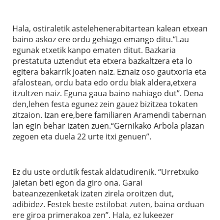
Hala, ostiraletik astelehenerabitartean kalean etxean
baino askoz ere ordu gehiago emango ditu.“Lau
egunak etxetik kanpo ematen ditut. Bazkaria
prestatuta uztendut eta etxera bazkaltzera eta lo
egitera bakarrik joaten naiz. Eznaiz oso gautxoria eta
afalostean, ordu bata edo ordu biak aldera,etxera
itzultzen naiz. Eguna gaua baino nahiago dut”. Dena
den,lehen festa egunez zein gauez bizitzea tokaten
zitzaion. Izan ere,bere familiaren Aramendi tabernan
lan egin behar izaten zuen.“Gernikako Arbola plazan
zegoen eta duela 22 urte itxi genuen”.
Ez du uste ordutik festak aldatudirenik. “Urretxuko
jaietan beti egon da giro ona. Garai
bateanzezenketak izaten zirela oroitzen dut,
adibidez. Festek beste estilobat zuten, baina orduan
ere giroa primerakoa zen”. Hala, ez lukeezer