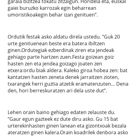
garaia bizitzea tokatu zitzaigun. Horidela eta, euskal
gaiei buruzko karrozak egin beharrean
umoristikoakegin behar izan genituen”.
Ordutik festak asko aldatu direla ustedu. “Guk 20
urte genituenean beste era batera ibiltzen
ginen.Ordutegiak ezberdinak ziren eta jendeak
gehiago parte hartzen zuen.Festa goizean goiz
hasten zen eta jendea goizago joaten zen
etxera:ordu biak aldera. Kaleko giroa hobea zen: bat
kantatzen hasten zeneta denek jarraitzen zioten,
txarangek herri guztia atzetik eramatenzuten… Dena
den, hori berreskuratzen ari dela uste dut”.
Lehen orain baino gehiago edaten zelauste du.
“Gaur egun gazteek ez dute diru asko. Gu 15 bat
urterekinhasten ginen lanean eta gizontxoak bezala
ateratzen ginen kalera.Orain koadrilek denbora asko