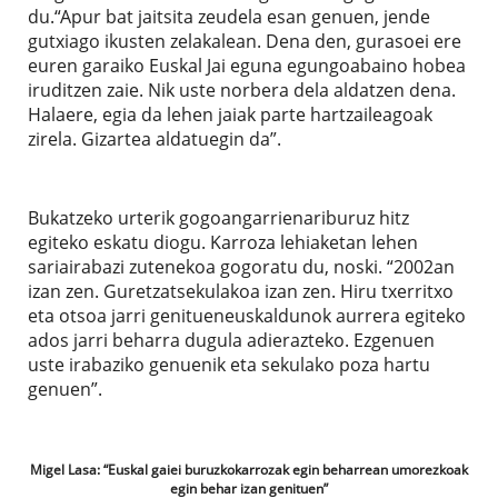
du.“Apur bat jaitsita zeudela esan genuen, jende
gutxiago ikusten zelakalean. Dena den, gurasoei ere
euren garaiko Euskal Jai eguna egungoabaino hobea
iruditzen zaie. Nik uste norbera dela aldatzen dena.
Halaere, egia da lehen jaiak parte hartzaileagoak
zirela. Gizartea aldatuegin da”.
Bukatzeko urterik gogoangarrienariburuz hitz
egiteko eskatu diogu. Karroza lehiaketan lehen
sariairabazi zutenekoa gogoratu du, noski. “2002an
izan zen. Guretzatsekulakoa izan zen. Hiru txerritxo
eta otsoa jarri genitueneuskaldunok aurrera egiteko
ados jarri beharra dugula adierazteko. Ezgenuen
uste irabaziko genuenik eta sekulako poza hartu
genuen”.
Migel Lasa: “Euskal gaiei buruzkokarrozak egin beharrean umorezkoak
egin behar izan genituen”