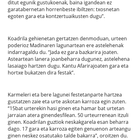
ditut egunik gustukoenak, baina igandean ez
garatabernetan horrenbeste ibiltzen: txosnetan
egoten gara eta kontzertuaikusten dugu”.
Koadrila gehienetan gertatzen denmoduan, urteen
poderioz Madinaren lagunartean ere astelehenak
indarragaldu du. “Jada ez gara bazkarira joaten.
Asteartean lanera joanbeharra dugunez, astelehena
lasaiago hartzen dugu. Kantu Afarirajoaten gara eta
hortxe bukatzen dira festak”.
Karmeleri eta bere lagunei festetanparte hartzea
gustatzen zaie eta urte askotan karroza egin zuten.
“15bat urterekin hasi ginen eta hamar bat urtetan
jarraian atera ginendesfilean. 50 urteurrenean itzuli
ginen. Koadrilan guztiok neskakgarela esan beharra
dago. 17 gara eta karroza egiten genuenon arteangu
ginen neskez osatutako talde bakarra”, oroitzen du.