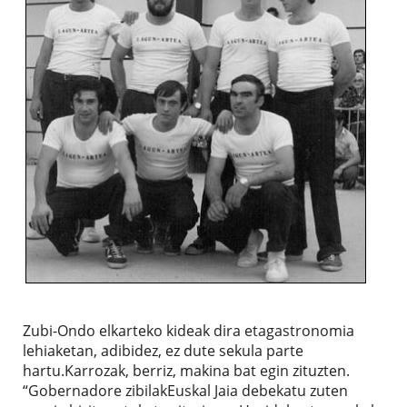
Zubi-Ondo elkarteko kideak dira etagastronomia
lehiaketan, adibidez, ez dute sekula parte
hartu.Karrozak, berriz, makina bat egin zituzten.
“Gobernadore zibilakEuskal Jaia debekatu zuten