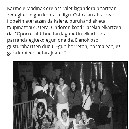
Karmele Madinak ere ostiraletikigandera bitartean
zer egiten digun kontatu digu. Ostiralarratsaldean
ilobekin ateratzen da kalera, buruhandiak eta
txupinazoaikustera. Ondoren koadrilarekin elkartzen
da. “Oporretatik bueltan,lagunekin elkartu eta
parranda egiteko egun ona da. Denok oso
gusturahartzen dugu. Egun horretan, normalean, ez
gara kontzertuetarajoaten”.