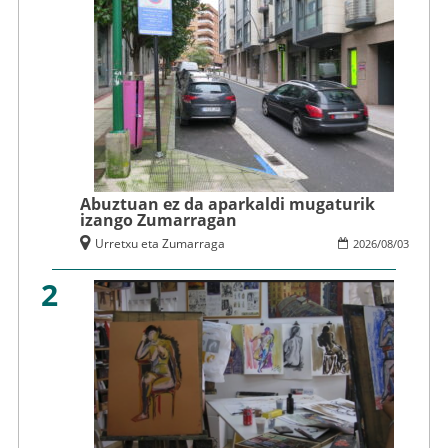
Abuztuan ez da aparkaldi mugaturik
izango Zumarragan
Urretxu eta Zumarraga
2026
/
08
/
03
2