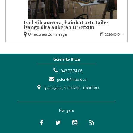
Irailetik aurrera, hainbat arte tailer
izango dira aukeran Urretxun
Urretxu eta Zumarraga
2026
/
08
/
04
Goierriko Hitza
943 72 34 08
goierri@hitza.eus
Iparragirre, 11 20700 – URRETXU
Nor gara