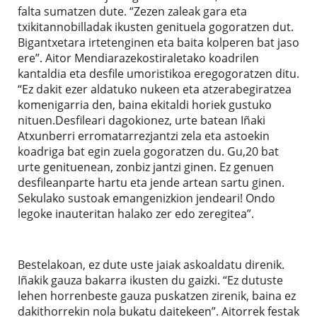
falta sumatzen dute. “Zezen zaleak gara eta
txikitannobilladak ikusten genituela gogoratzen dut.
Bigantxetara irtetenginen eta baita kolperen bat jaso
ere”. Aitor Mendiarazekostiraletako koadrilen
kantaldia eta desfile umoristikoa eregogoratzen ditu.
“Ez dakit ezer aldatuko nukeen eta atzerabegiratzea
komenigarria den, baina ekitaldi horiek gustuko
nituen.Desfileari dagokionez, urte batean Iñaki
Atxunberri erromatarrezjantzi zela eta astoekin
koadriga bat egin zuela gogoratzen du. Gu,20 bat
urte genituenean, zonbiz jantzi ginen. Ez genuen
desfileanparte hartu eta jende artean sartu ginen.
Sekulako sustoak emangenizkion jendeari! Ondo
legoke inauteritan halako zer edo zeregitea”.
Bestelakoan, ez dute uste jaiak askoaldatu direnik.
Iñakik gauza bakarra ikusten du gaizki. “Ez dutuste
lehen horrenbeste gauza puskatzen zirenik, baina ez
dakithorrekin nola bukatu daitekeen”. Aitorrek festak