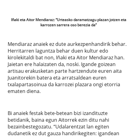
Iñaki eta Aitor Mendiaraz: “Urteasko daramatzagu plazan jotzen eta
karrozen sarrera oso berezia da”
Mendiaraz anaiek ez dute aurkezpenhandirik behar.
Herritarren laguntza behar duen kultur edo
kirolekitaldi bat non, Iñaki eta Aitor Mendiaraz han.
Jaietan ere halaizaten da, noski. Igande goizean
artisau erakusketan parte hartzendute euren aita
Juanitorekin batera eta arratsaldean euren
txalapartasoinua da karrozei plazara ongi etorria
ematen diena.
Bi anaiek festak bete-betean bizi izandituzte
betidanik, baina egun Aitorrek ezin ditu nahi
bezainbestegozatu. “Udalarentzat lan egiten
dudanetik ez dut gauza handirikegiten: igandean