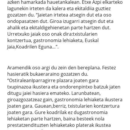
azken hamarkada hauetankalean. Etxe Azpi elkarteko
lagunekin irteten da kalera eta ekitaldiia guztiez
gozatzen du. “Jaietan irtetea atsegin dut eta oso
ondopasatzen dut. Giroa izugarri atsegin dut eta
ahalik eta ekitaldigehienetan parte hartzen dut.
Urretxuko jaiak oso onak dira:txistularien
kontzertua, gastronomia lehiaketa, Euskal
Jaia,Koadrilen Eguna…”.
Aramendik oso argi du zein den bereplana. Festez
hasieratik bukaeraraino gozatzen du.
“OstiraleanIparragirre plazara joaten gara
txupinazoa ikustera eta ondorenpintxo batzuk jaten
ditugu jaiei hasiera emateko. Larunbatean,
giroazgozatzeaz gain, gastronomia lehiaketa ikustera
joaten gara. Gauean,berriz, txistularien kontzertura
joaten gara. Gure koadrilak ez dugastronomia
lehiaketan parte hartzen, baina besteek nola
prestatzendituzten lehiaketako platerak ikustea