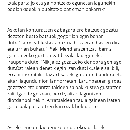
txalaparta jo eta gainontzeko egunetan lagunekin
edolankideekin bueltatxo bat eman bakarrik”.
Askotan konturatzen ez bagara ere,batzuek gozatu
dezaten beste batzuek gogor lan egin behar
dute.“Guretzat festak abuztua bukaeran hasten dira
eta urrian bukatu”.Iñaki Mendiarazentzat, berriz,
gainontzeko guztiontzat bezala, laueguneko
iraupena dute. “Nik jaiez gozatzeko denbora gehiago
dut.Ostiralean denetik egin izan dut: ikusle gisa ibili,
erraldoiekinibili… Iaz artisauek igo zuten bandera eta
aitari lagundu nion lanhorretan. Larunbatean giroaz
gozatzea eta dantza taldeen saioakikustea gustatzen
zait. Igande goizean, berriz, aitari laguntzen
diotdanbolinekin. Arratsaldean taula gainean izaten
gara txalapartajotzen karrozak heldu arte”.
Astelehenean dagoeneko ez dutekoadrilarekin