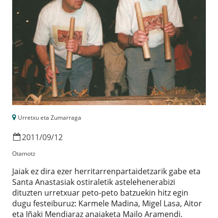
Urretxu eta Zumarraga
2011
/
09
/
12
Otamotz
Jaiak ez dira ezer herritarrenpartaidetzarik gabe eta
Santa Anastasiak ostiraletik astelehenerabizi
dituzten urretxuar peto-peto batzuekin hitz egin
dugu festeiburuz: Karmele Madina, Migel Lasa, Aitor
eta Iñaki Mendiaraz anaiaketa Mailo Aramendi.