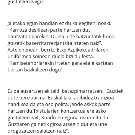
gustatzen zaigu”.
Jaietako egun handian ez du kaleegiten, noski.
“Karroza desfilean parte hartzen dut
dantzataldearekin. Duela urte batzuetatik hona,
goizetik baserritarrezjantzita irteten naiz”.
Astelehenean, berriz, Etxe Azpikokoadrilaren
uniformea soinean duela bizi du festa.
“Kamisetahoriarekin irteten gara eta elkartean
bertan bazkaltzen dugu”.
Ez da ausartzen ekitaldi batazpimarratzen. “Guztiek
dute bere xarma. Euskal Jaia, adibidez,tradizioa
handikoa da eta oso polita. Jende askok parte
hartzen du.Txistularien kontzertua ere asko
gustatzen zait, Koadrilen Eguna osopolita da…
Guztiaren gainetik giroa atsegin dut eta une
orogozatzen saiatzen naiz”.