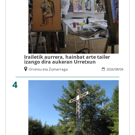
Irailetik aurrera, hainbat arte tailer
izango dira aukeran Urretxun
Urretxu eta Zumarraga
2026
/
08
/
04
4