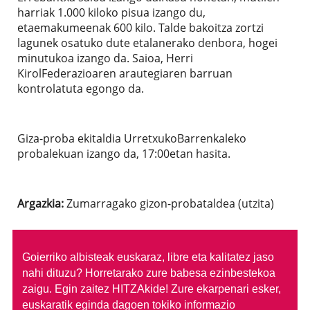
harriak 1.000 kiloko pisua izango du,
etaemakumeenak 600 kilo. Talde bakoitza zortzi
lagunek osatuko dute etalanerako denbora, hogei
minutukoa izango da. Saioa, Herri
KirolFederazioaren arautegiaren barruan
kontrolatuta egongo da.
Giza-proba ekitaldia UrretxukoBarrenkaleko
probalekuan izango da, 17:00etan hasita.
Argazkia:
Zumarragako gizon-probataldea (utzita)
Goierriko albisteak euskaraz, libre eta kalitatez jaso
nahi dituzu?
Horretarako zure babesa ezinbestekoa
zaigu. Egin zaitez HITZAkide!
Zure ekarpenari esker,
euskaratik eginda dagoen tokiko informazio