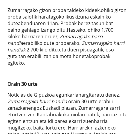
Zumarragako gizon proba taldeko kideek,ohiko gizon
proba saiotik haratagoko ikuskizuna eskainiko
duteabenduaren 11an. Probak berezitasun bat
baino gehiago izango ditu.Hasteko, ohiko 1.700
kiloko harriaren ordez,
Zumarragako harri
handia
erabiliko dute probarako.
Zumarragako harri
handiak
2.700 kilo ditu,eta duen pisuagatik, oso
gutxitan erabili izan da mota honetakoprobak
egiteko.
Orain 30 urte
Noticias de Gipuzkoa egunkarianargitaratu denez,
Zumarragako harri handia
orain 30 urte erabili
zenazkenengoz Euskadi plazan. Zumarragara sarri
etortzen zen Kantabriakokamiolari batek, harriaz hitz
egiten entzun eta idi parea ekarri zuenharria
mugitzeko, baita lortu ere. Harriarekin azkeneko