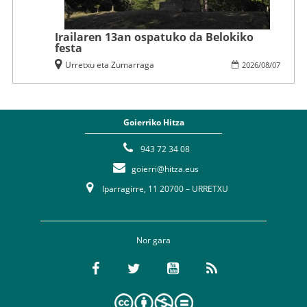
Irailaren 13an ospatuko da Belokiko
festa
Urretxu eta Zumarraga
2026
/
08
/
07
Goierriko Hitza
943 72 34 08
goierri@hitza.eus
Iparragirre, 11 20700 – URRETXU
Nor gara