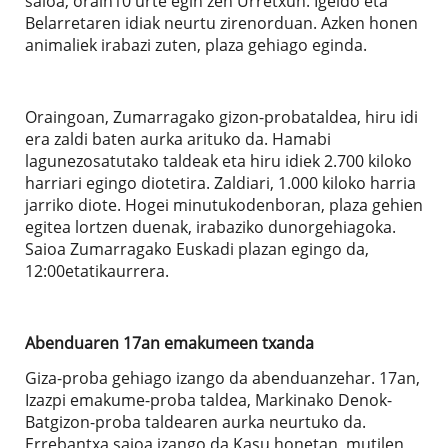
saioa, orain10 urte egin zen Urretxun. Igeldo eta
Belarretaren idiak neurtu zirenorduan. Azken honen
animaliek irabazi zuten, plaza gehiago eginda.
Oraingoan, Zumarragako gizon-probataldea, hiru idi
era zaldi baten aurka arituko da. Hamabi
lagunezosatutako taldeak eta hiru idiek 2.700 kiloko
harriari egingo diotetira. Zaldiari, 1.000 kiloko harria
jarriko diote. Hogei minutukodenboran, plaza gehien
egitea lortzen duenak, irabaziko dunorgehiagoka.
Saioa Zumarragako Euskadi plazan egingo da,
12:00etatikaurrera.
Abenduaren 17an emakumeen txanda
Giza-proba gehiago izango da abenduanzehar. 17an,
Izazpi emakume-proba taldea, Markinako Denok-
Batgizon-proba taldearen aurka neurtuko da.
Errebantxa saioa izango da.Kasu honetan, mutilen