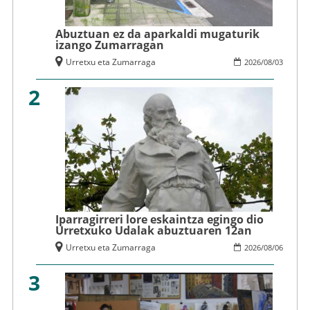
Abuztuan ez da aparkaldi mugaturik
izango Zumarragan
Urretxu eta Zumarraga
2026
/
08
/
03
2
Iparragirreri lore eskaintza egingo dio
Urretxuko Udalak abuztuaren 12an
Urretxu eta Zumarraga
2026
/
08
/
06
3