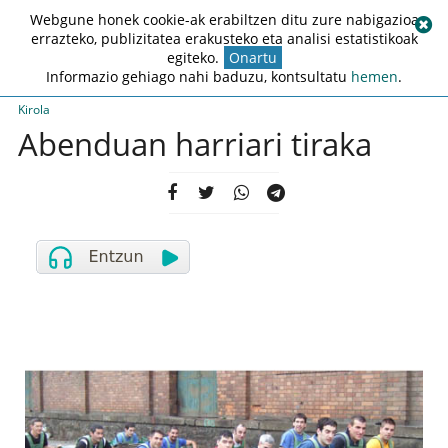
Webgune honek cookie-ak erabiltzen ditu zure nabigazioa
errazteko, publizitatea erakusteko eta analisi estatistikoak
egiteko.
Onartu
Informazio gehiago nahi baduzu, kontsultatu
hemen
.
Kirola
Abenduan harriari tiraka