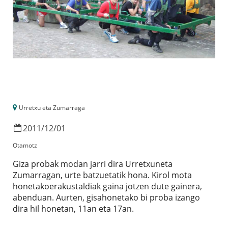
Urretxu eta Zumarraga
2011
/
12
/
01
Otamotz
Giza probak modan jarri dira Urretxuneta
Zumarragan, urte batzuetatik hona. Kirol mota
honetakoerakustaldiak gaina jotzen dute gainera,
abenduan. Aurten, gisahonetako bi proba izango
dira hil honetan, 11an eta 17an.